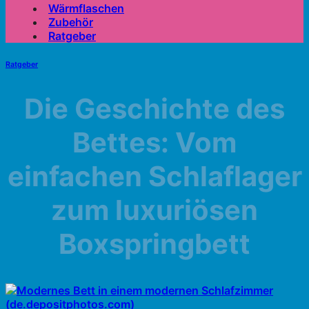
Wärmflaschen
Zubehör
Ratgeber
Ratgeber
Die Geschichte des
Bettes: Vom
einfachen Schlaflager
zum luxuriösen
Boxspringbett