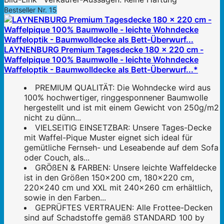
Bestseller Nr. 15
LAYNENBURG Premium Tagesdecke 180 x 220 cm -
Waffelpique 100% Baumwolle - leichte Wohndecke
Waffeloptik - Baumwolldecke als Bett-Überwurf...*
PREMIUM QUALITÄT: Die Wohndecke wird aus
100% hochwertiger, ringgesponnener Baumwolle
hergestellt und ist mit einem Gewicht von 250g/m2
nicht zu dünn...
VIELSEITIG EINSETZBAR: Unsere Tages-Decke
mit Waffel-Pique Muster eignet sich ideal für
gemütliche Fernseh- und Leseabende auf dem Sofa
oder Couch, als...
GRÖßEN & FARBEN: Unsere leichte Waffeldecke
ist in den Größen 150x200 cm, 180x220 cm,
220x240 cm und XXL mit 240x260 cm erhältlich,
sowie in den Farben...
GEPRÜFTES VERTRAUEN: Alle Frottee-Decken
sind auf Schadstoffe gemäß STANDARD 100 by