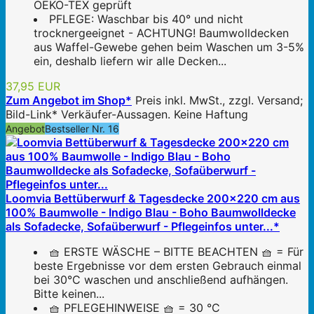
OEKO-TEX geprüft
PFLEGE: Waschbar bis 40° und nicht
trocknergeeignet - ACHTUNG! Baumwolldecken
aus Waffel-Gewebe gehen beim Waschen um 3-5%
ein, deshalb liefern wir alle Decken...
37,95 EUR
Zum Angebot im Shop*
Preis inkl. MwSt., zzgl. Versand;
Bild-Link* Verkäufer-Aussagen. Keine Haftung
Angebot
Bestseller Nr. 16
Loomvia Bettüberwurf & Tagesdecke 200x220 cm aus
100% Baumwolle - Indigo Blau - Boho Baumwolldecke
als Sofadecke, Sofaüberwurf - Pflegeinfos unter...*
🧺 ERSTE WÄSCHE – BITTE BEACHTEN 🧺 = Für
beste Ergebnisse vor dem ersten Gebrauch einmal
bei 30°C waschen und anschließend aufhängen.
Bitte keinen...
🧺 PFLEGEHINWEISE 🧺 = 30 °C