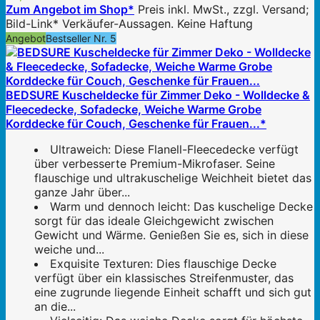
Zum Angebot im Shop*
Preis inkl. MwSt., zzgl. Versand;
Bild-Link* Verkäufer-Aussagen. Keine Haftung
Angebot
Bestseller Nr. 5
BEDSURE Kuscheldecke für Zimmer Deko - Wolldecke &
Fleecedecke, Sofadecke, Weiche Warme Grobe
Korddecke für Couch, Geschenke für Frauen...*
Ultraweich: Diese Flanell-Fleecedecke verfügt
über verbesserte Premium-Mikrofaser. Seine
flauschige und ultrakuschelige Weichheit bietet das
ganze Jahr über...
Warm und dennoch leicht: Das kuschelige Decke
sorgt für das ideale Gleichgewicht zwischen
Gewicht und Wärme. Genießen Sie es, sich in diese
weiche und...
Exquisite Texturen: Dies flauschige Decke
verfügt über ein klassisches Streifenmuster, das
eine zugrunde liegende Einheit schafft und sich gut
an die...