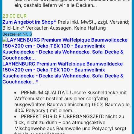
ein, deshalb liefern wir alle Decken...
28,00 EUR
Zum Angebot im Shop*
Preis inkl. MwSt., zzgl. Versand;
Bild-Link* Verkäufer-Aussagen. Keine Haftung
Bestseller Nr. 3
LAYNENBURG Premium Waffelpique Baumwolldecke
150x200 cm - Oeko-TEX 100 - Baumwollmix
Kuscheldecke - Decke als Wohndecke, Sofa-Decke &
Couchdecke...*
PREMIUM QUALITÄT: Unsere Kuscheldecke mit
Waffelmuster besteht aus einer sorgfältig
ausgewählten Baumwollmischung (60% Baumwolle,
40% Polyacryl) mit einem...
PERFEKT FÜR DIE ÜBERGANGSZEIT: Nicht zu
dick, nicht zu dünn – das atmungsaktive
Mischgewebe aus Baumwolle und Polyacryl sorgt