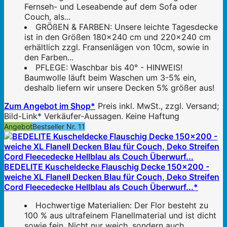
Fernseh- und Leseabende auf dem Sofa oder
Couch, als...
GRÖßEN & FARBEN: Unsere leichte Tagesdecke
ist in den Größen 180x240 cm und 220x240 cm
erhältlich zzgl. Fransenlägen von 10cm, sowie in
den Farben...
PFLEGE: Waschbar bis 40° - HINWEIS!
Baumwolle läuft beim Waschen um 3-5% ein,
deshalb liefern wir unsere Decken 5% größer aus!
Zum Angebot im Shop*
Preis inkl. MwSt., zzgl. Versand;
Bild-Link* Verkäufer-Aussagen. Keine Haftung
Angebot
Bestseller Nr. 11
BEDELITE Kuscheldecke Flauschig Decke 150x200 -
weiche XL Flanell Decken Blau für Couch, Deko Streifen
Cord Fleecedecke Hellblau als Couch Überwurf...*
Hochwertige Materialien: Der Flor besteht zu
100 % aus ultrafeinem Flanellmaterial und ist dicht
sowie fein. Nicht nur weich, sondern auch