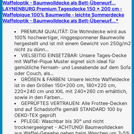
LAYNENBURG Premium Tagesdecke 150 x 200 cm -
Waffelpique 100% Baumwolle - leichte Sommerdecke
Waffeloptik - Baumwolldecke als Bett-Überwurf...*
PREMIUM QUALITÄT: Die Wohndecke wird aus
100% hochwertiger, ringgesponnener Baumwolle
hergestellt und ist mit einem Gewicht von 250g/m2
nicht zu dünn...
VIELSEITIG EINSETZBAR: Unsere Tages-Decke
mit Waffel-Pique Muster eignet sich ideal für
gemütliche Fernseh- und Leseabende auf dem Sofa
oder Couch, als...
GRÖßEN & FARBEN: Unsere leichte Waffeldecke
ist in den Größen 150x200 cm, 180x220 cm,
220x240 cm und XXL mit 240x260 cm erhältlich,
sowie in den Farben...
GEPRÜFTES VERTRAUEN: Alle Frottee-Decken
sind auf Schadstoffe gemäß STANDARD 100 by
OEKO-TEX geprüft
PFLEGE: Waschbar bis 30° und nicht
trocknergeeignet - ACHTUNG! Baumwolldecken
aus Waffel-Gewebe gehen beim Waschen um 3-5%