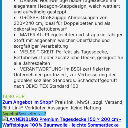
DESIGN: Hochwertige blaue Tagesdecke mit
elegantem Hexagon-Steppdesign, weich wattiert
und aufwändig gesteppt
GRÖSSE: Großzügige Abmessungen von
220x240 cm, ideal für Doppelbetten und als
dekorative Bettüberwurf
MATERIAL: Pflegeleichter und strapazierfähiger
Stoff mit angenehm weicher Oberfläche und
sorgfältiger Verarbeitung
VIELSEITIGKEIT: Perfekt als Tagesdecke,
Bettüberwurf oder zusätzliche Decke, geeignet für
alle Jahreszeiten
VERANTWORTUNG: Im BSCI zertifizierten
Unternehmen produziert, zur Verbesserung der
globalen sozialen Standards. Schadstoffgeprüft
nach OEKO-TEX Standard 100
19,90 EUR
Zum Angebot im Shop*
Preis inkl. MwSt., zzgl. Versand;
Bild-Link* Verkäufer-Aussagen. Keine Haftung
Angebot
Bestseller Nr. 2