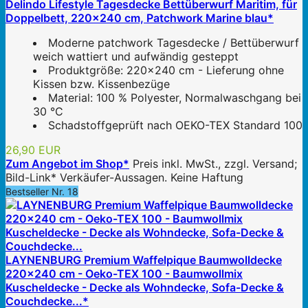
Delindo Lifestyle Tagesdecke Bettüberwurf Maritim, für
Doppelbett, 220x240 cm, Patchwork Marine blau*
Moderne patchwork Tagesdecke / Bettüberwurf
weich wattiert und aufwändig gesteppt
Produktgröße: 220x240 cm - Lieferung ohne
Kissen bzw. Kissenbezüge
Material: 100 % Polyester, Normalwaschgang bei
30 °C
Schadstoffgeprüft nach OEKO-TEX Standard 100
26,90 EUR
Zum Angebot im Shop*
Preis inkl. MwSt., zzgl. Versand;
Bild-Link* Verkäufer-Aussagen. Keine Haftung
Bestseller Nr. 18
LAYNENBURG Premium Waffelpique Baumwolldecke
220x240 cm - Oeko-TEX 100 - Baumwollmix
Kuscheldecke - Decke als Wohndecke, Sofa-Decke &
Couchdecke...*