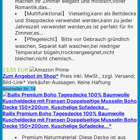
machen Ihr Zimmer elegant und modisch,voller
Romantik,das...
【Multifunktional】 Vielseitig,kann als Bettdecke
und Steppdecke verwendet werden,kann zu jeder
Jahreszeit verwendet werden,es ist perfekt für Ihr
Zimmer,es...
【Pflegeleicht】 Bitte vor Gebrauch gründlich
waschen, Separat kalt waschen,bei niedriger
Temperatur bügeln,trocknergeeignet,nicht
bleichen,nicht chemisch...
23,55 EUR
Zum Angebot im Shop*
Preis inkl. MwSt., zzgl. Versand;
Bild-Link* Verkäufer-Aussagen. Keine Haftung
Bestseller Nr. 14
Bailix Premium Boho Tagesdecke 100% Baumwolle
Kuscheldecke mit Fransen Doppelseitige Musselin Boho
Decke 150x200cm, Kuschelige Sofadecke...*
Premium Naturmaterial: Diese Decke ist aus