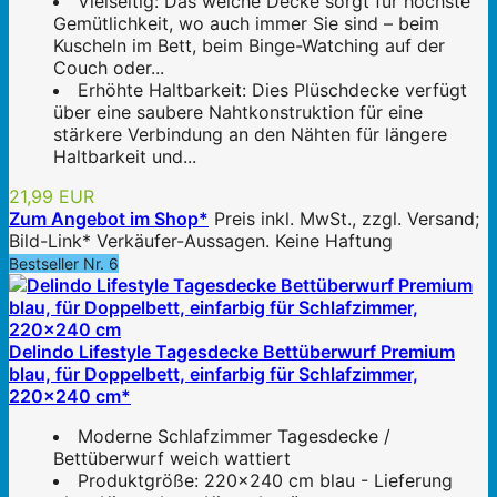
Vielseitig: Das weiche Decke sorgt für höchste
Gemütlichkeit, wo auch immer Sie sind – beim
Kuscheln im Bett, beim Binge-Watching auf der
Couch oder...
Erhöhte Haltbarkeit: Dies Plüschdecke verfügt
über eine saubere Nahtkonstruktion für eine
stärkere Verbindung an den Nähten für längere
Haltbarkeit und...
21,99 EUR
Zum Angebot im Shop*
Preis inkl. MwSt., zzgl. Versand;
Bild-Link* Verkäufer-Aussagen. Keine Haftung
Bestseller Nr. 6
Delindo Lifestyle Tagesdecke Bettüberwurf Premium
blau, für Doppelbett, einfarbig für Schlafzimmer,
220x240 cm*
Moderne Schlafzimmer Tagesdecke /
Bettüberwurf weich wattiert
Produktgröße: 220x240 cm blau - Lieferung