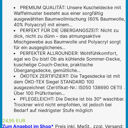
PREMIUM QUALITÄT: Unsere Kuscheldecke mit
Waffelmuster besteht aus einer sorgfältig
ausgewählten Baumwollmischung (60% Baumwolle,
40% Polyacryl) mit einem...
PERFEKT FÜR DIE ÜBERGANGSZEIT: Nicht zu
dick, nicht zu dünn – das atmungsaktive
Mischgewebe aus Baumwolle und Polyacryl sorgt
für ein ausgeglichenes...
PERFEKTER ALLROUNDER: Wohlfühlkomfort,
egal wo Du bist! Ob als kühlende Sommer-Decke,
kuschelige Couch-Decke, praktische
Übergangsdecke, gemütliche...
ÖKOTEX ZERTIFIZIERT: Die Tagesdecke ist mit
dem ÖKO-TEX Siegel STANDARD 100
ausgezeichnet (Zertifikat-Nr.: IS050 138690 OETI) .
Über 100 Prüfkriterien...
PFLEGELEICHT: Die Decke ist bis 30° waschbar.
Trockner wird nicht empfohlen, ist jedoch bei
Bedarf auf niedrigster Stufe möglich
24,95 EUR
Zum Angebot im Shop*
Preis inkl. MwSt., zzgl. Versand;