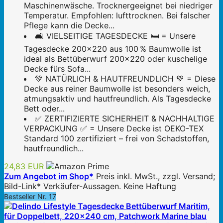
Maschinenwäsche. Trocknergeeignet bei niedriger
Temperatur. Empfohlen: lufttrocknen. Bei falscher
Pflege kann die Decke...
🛋️ VIELSEITIGE TAGESDECKE 🛏️ = Unsere
Tagesdecke 200x220 aus 100 % Baumwolle ist
ideal als Bettüberwurf 200x220 oder kuschelige
Decke fürs Sofa...
💚 NATÜRLICH & HAUTFREUNDLICH 💚 = Diese
Decke aus reiner Baumwolle ist besonders weich,
atmungsaktiv und hautfreundlich. Als Tagesdecke
Bett oder...
✅ ZERTIFIZIERTE SICHERHEIT & NACHHALTIGE
VERPACKUNG ✅ = Unsere Decke ist OEKO-TEX
Standard 100 zertifiziert – frei von Schadstoffen,
hautfreundlich...
24,83 EUR
Zum Angebot im Shop*
Preis inkl. MwSt., zzgl. Versand;
Bild-Link* Verkäufer-Aussagen. Keine Haftung
Bestseller Nr. 17