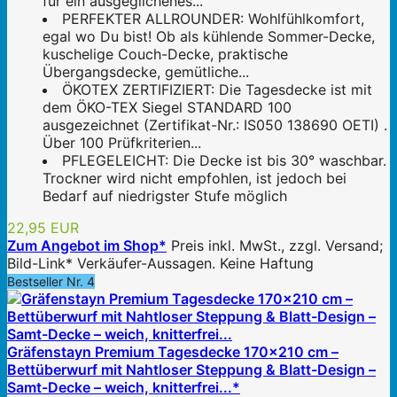
für ein ausgeglichenes...
PERFEKTER ALLROUNDER: Wohlfühlkomfort,
egal wo Du bist! Ob als kühlende Sommer-Decke,
kuschelige Couch-Decke, praktische
Übergangsdecke, gemütliche...
ÖKOTEX ZERTIFIZIERT: Die Tagesdecke ist mit
dem ÖKO-TEX Siegel STANDARD 100
ausgezeichnet (Zertifikat-Nr.: IS050 138690 OETI) .
Über 100 Prüfkriterien...
PFLEGELEICHT: Die Decke ist bis 30° waschbar.
Trockner wird nicht empfohlen, ist jedoch bei
Bedarf auf niedrigster Stufe möglich
22,95 EUR
Zum Angebot im Shop*
Preis inkl. MwSt., zzgl. Versand;
Bild-Link* Verkäufer-Aussagen. Keine Haftung
Bestseller Nr. 4
Gräfenstayn Premium Tagesdecke 170x210 cm –
Bettüberwurf mit Nahtloser Steppung & Blatt-Design –
Samt-Decke – weich, knitterfrei...*