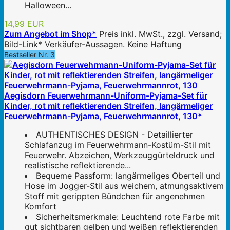
Halloween...
14,99 EUR
Zum Angebot im Shop*
Preis inkl. MwSt., zzgl. Versand;
Bild-Link* Verkäufer-Aussagen. Keine Haftung
Bestseller Nr. 3
Aegisdorn Feuerwehrmann-Uniform-Pyjama-Set für
Kinder, rot mit reflektierenden Streifen, langärmeliger
Feuerwehrmann-Pyjama, Feuerwehrmannrot, 130*
AUTHENTISCHES DESIGN - Detaillierter
Schlafanzug im Feuerwehrmann-Kostüm-Stil mit
Feuerwehr. Abzeichen, Werkzeuggürteldruck und
realistische reflektierende...
Bequeme Passform: langärmeliges Oberteil und
Hose im Jogger-Stil aus weichem, atmungsaktivem
Stoff mit gerippten Bündchen für angenehmen
Komfort
Sicherheitsmerkmale: Leuchtend rote Farbe mit
gut sichtbaren gelben und weißen reflektierenden