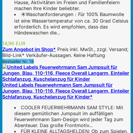
Hause, Aktivitäten im Freien und Familienfeiern
machen Ihre Kinder beliebter.
☀Waschanforderungen：Für 100% Baumwolle
ist eine Wassertemperatur von ca. 30 Grad Celsius
erforderlich. Es wird empfohlen, dass das
Händewaschen die...
14,96 EUR
Zum Angebot im Shop*
Preis inkl. MwSt., zzgl. Versand;
Bild-Link* Verkäufer-Aussagen. Keine Haftung
Bestseller Nr. 18
United Labels Feuerwehrmann Sam Jumpsuit für
Jungen, Blau, 110-116, Fleece Overall Langarm, Einteiler
Schlafanzug, Kuschelanzug für Kinder*
COOLER FEUERWEHRMANN SAM STYLE: Mit
diesem gemütlichen Jumpsuit im auffälligen
Feuerwehrmann Sam-Design wird jeder Tag zum
Abenteuer. Das große Frontmotiv...
FÜR KLEINE ALLTAGSHELDEN: Ob zum Spielen,