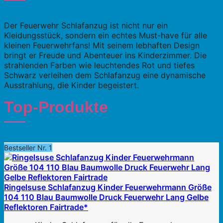
Der Feuerwehr Schlafanzug ist nicht nur ein
Kleidungsstück, sondern ein echtes Must-have für alle
kleinen Feuerwehrfans! Mit seinem lebhaften Design
bringt er Freude und Abenteuer ins Kinderzimmer. Die
strahlenden Farben wie leuchtendes Rot und tiefes
Schwarz verleihen dem Schlafanzug eine dynamische
Ausstrahlung, die Kinder begeistert.
Top-Produkte
Bestseller Nr. 1
Ringelsuse Schlafanzug Kinder Feuerwehrmann Größe
104 110 Blau Baumwolle Druck Feuerwehr Lang Gelbe
Reflektoren Fairtrade*