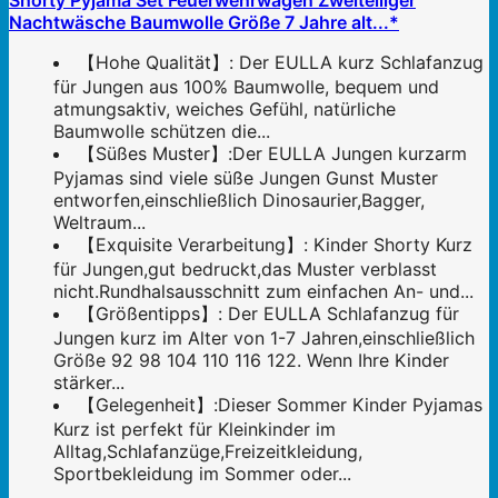
Shorty Pyjama Set Feuerwehrwagen Zweiteiliger
Nachtwäsche Baumwolle Größe 7 Jahre alt...*
【Hohe Qualität】: Der EULLA kurz Schlafanzug
für Jungen aus 100% Baumwolle, bequem und
atmungsaktiv, weiches Gefühl, natürliche
Baumwolle schützen die...
【Süßes Muster】:Der EULLA Jungen kurzarm
Pyjamas sind viele süße Jungen Gunst Muster
entworfen,einschließlich Dinosaurier,Bagger,
Weltraum...
【Exquisite Verarbeitung】: Kinder Shorty Kurz
für Jungen,gut bedruckt,das Muster verblasst
nicht.Rundhalsausschnitt zum einfachen An- und...
【Größentipps】: Der EULLA Schlafanzug für
Jungen kurz im Alter von 1-7 Jahren,einschließlich
Größe 92 98 104 110 116 122. Wenn Ihre Kinder
stärker...
【Gelegenheit】:Dieser Sommer Kinder Pyjamas
Kurz ist perfekt für Kleinkinder im
Alltag,Schlafanzüge,Freizeitkleidung,
Sportbekleidung im Sommer oder...