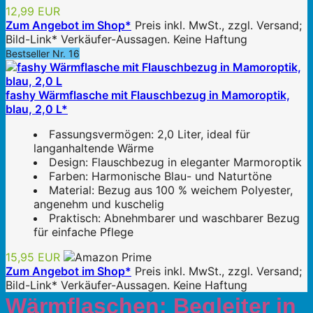
12,99 EUR
Zum Angebot im Shop*
Preis inkl. MwSt., zzgl. Versand;
Bild-Link* Verkäufer-Aussagen. Keine Haftung
Bestseller Nr. 16
fashy Wärmflasche mit Flauschbezug in Mamoroptik,
blau, 2,0 L*
Fassungsvermögen: 2,0 Liter, ideal für
langanhaltende Wärme
Design: Flauschbezug in eleganter Marmoroptik
Farben: Harmonische Blau- und Naturtöne
Material: Bezug aus 100 % weichem Polyester,
angenehm und kuschelig
Praktisch: Abnehmbarer und waschbarer Bezug
für einfache Pflege
15,95 EUR
Zum Angebot im Shop*
Preis inkl. MwSt., zzgl. Versand;
Bild-Link* Verkäufer-Aussagen. Keine Haftung
Wärmflaschen: Begleiter in