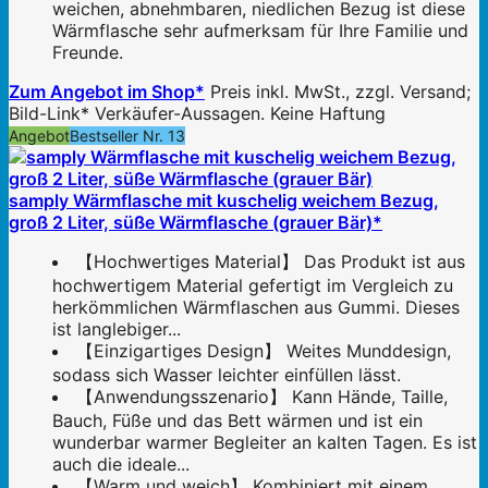
weichen, abnehmbaren, niedlichen Bezug ist diese
Wärmflasche sehr aufmerksam für Ihre Familie und
Freunde.
Zum Angebot im Shop*
Preis inkl. MwSt., zzgl. Versand;
Bild-Link* Verkäufer-Aussagen. Keine Haftung
Angebot
Bestseller Nr. 13
samply Wärmflasche mit kuschelig weichem Bezug,
groß 2 Liter, süße Wärmflasche (grauer Bär)*
【Hochwertiges Material】 Das Produkt ist aus
hochwertigem Material gefertigt im Vergleich zu
herkömmlichen Wärmflaschen aus Gummi. Dieses
ist langlebiger...
【Einzigartiges Design】 Weites Munddesign,
sodass sich Wasser leichter einfüllen lässt.
【Anwendungsszenario】 Kann Hände, Taille,
Bauch, Füße und das Bett wärmen und ist ein
wunderbar warmer Begleiter an kalten Tagen. Es ist
auch die ideale...
【Warm und weich】 Kombiniert mit einem