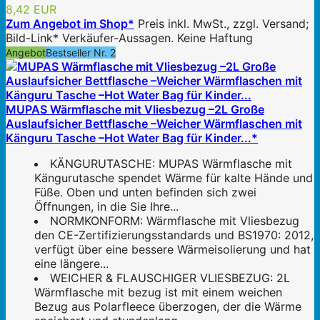
8,42 EUR
Zum Angebot im Shop*
Preis inkl. MwSt., zzgl. Versand;
Bild-Link* Verkäufer-Aussagen. Keine Haftung
Angebot
Bestseller Nr. 2
MUPAS Wärmflasche mit Vliesbezug –2L Große
Auslaufsicher Bettflasche –Weicher Wärmflaschen mit
Känguru Tasche –Hot Water Bag für Kinder...*
KÄNGURUTASCHE: MUPAS Wärmflasche mit
Kängurutasche spendet Wärme für kalte Hände und
Füße. Oben und unten befinden sich zwei
Öffnungen, in die Sie Ihre...
NORMKONFORM: Wärmflasche mit Vliesbezug
den CE-Zertifizierungsstandards und BS1970: 2012,
verfügt über eine bessere Wärmeisolierung und hat
eine längere...
WEICHER & FLAUSCHIGER VLIESBEZUG: 2L
Wärmflasche mit bezug ist mit einem weichen
Bezug aus Polarfleece überzogen, der die Wärme