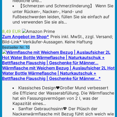
niedliche und...
【Schmerzen und Schmerzlinderung】 Wenn Sie
unter Rücken-, Nacken-, Hand- und
Fußbeschwerden leiden, füllen Sie sie einfach auf
und verwenden Sie sie als...
8,49 EUR
Zum Angebot im Shop*
Preis inkl. MwSt., zzgl. Versand;
Bild-Link* Verkäufer-Aussagen. Keine Haftung
Bestseller Nr. 10
Wärmflasche mit Weichem Bezug | Auslaufsicher 2L Hot
Water Bottle Wärmeflasche | Naturkautschuk +
Bettflasche Flauschig | Geschenke für Männer...*
Klassisches Design❤️Großer Mund verbessert
die Effizienz der Wasserabfüllung. Die Wärmflasche
hat ein Fassungsvermögen von 2 l, was der
Kapazität eines...
Sanfter Gebrauchssinn💖 Der Plüsch der
Nackenwärmflasche mit Bezug fühlt sich weich wie