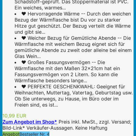
Schadstoff-geprüft. Das Stoppermaterial ist PVC.
Ein weiches, warmes...
❤️ Hervorragende Wärme -- Durch den weichen
Bezug der Wärmflasche bist Du vor zu starker
Hitze gut geschützt. Der Bezug verteilt die Wärme
und gibt sie...
❤️ Weicher Bezug für Gemütliche Abende -- Die
Wärmflasche mit weichem Bezug eignet sich für
gemütliche Abende zu zweit oder alleine bei einem
Glas Wein...
❤️ Großes Fassungsvermögen -- Die
Wärmflasche mit den Maßen 32x21cm hat ein
Fassungsvermögen von 2 Litern. So kann die
Wärmflasche besonders lange...
❤️ PERFEKTE GESCHENKWAHL: Geeignet für
Weihnachten, Muttertag, Vatertag, Geburtstag usw.
Ob Sie unterwegs, zu Hause, im Büro oder im
Freien sind, es ist...
10,99 EUR
Zum Angebot im Shop*
Preis inkl. MwSt., zzgl. Versand;
Bild-Link* Verkäufer-Aussagen. Keine Haftung
Angebot
Bestseller Nr. 4