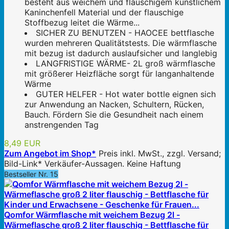
besteht aus weichem und flauschigem künstlichem
Kaninchenfell Material und der flauschige
Stoffbezug leitet die Wärme...
SICHER ZU BENUTZEN - HAOCEE bettflasche
wurden mehreren Qualitätstests. Die wärmflasche
mit bezug ist dadurch auslaufsicher und langlebig
LANGFRISTIGE WÄRME- 2L groß wärmflasche
mit größerer Heizfläche sorgt für langanhaltende
Wärme
GUTER HELFER - Hot water bottle eignen sich
zur Anwendung an Nacken, Schultern, Rücken,
Bauch. Fördern Sie die Gesundheit nach einem
anstrengenden Tag
8,49 EUR
Zum Angebot im Shop*
Preis inkl. MwSt., zzgl. Versand;
Bild-Link* Verkäufer-Aussagen. Keine Haftung
Bestseller Nr. 15
Qomfor Wärmflasche mit weichem Bezug 2l -
Wärmeflasche groß 2 liter flauschig - Bettflasche für