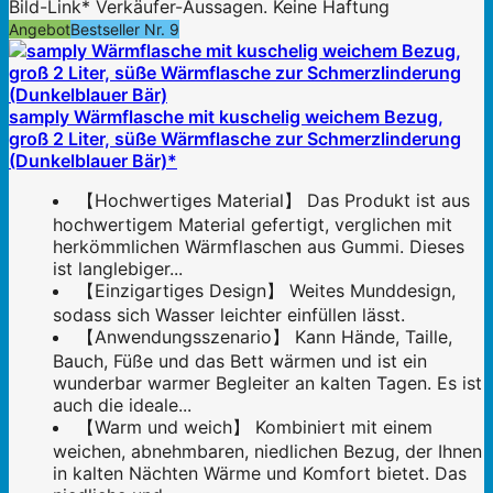
Bild-Link* Verkäufer-Aussagen. Keine Haftung
Angebot
Bestseller Nr. 9
samply Wärmflasche mit kuschelig weichem Bezug,
groß 2 Liter, süße Wärmflasche zur Schmerzlinderung
(Dunkelblauer Bär)*
【Hochwertiges Material】 Das Produkt ist aus
hochwertigem Material gefertigt, verglichen mit
herkömmlichen Wärmflaschen aus Gummi. Dieses
ist langlebiger...
【Einzigartiges Design】 Weites Munddesign,
sodass sich Wasser leichter einfüllen lässt.
【Anwendungsszenario】 Kann Hände, Taille,
Bauch, Füße und das Bett wärmen und ist ein
wunderbar warmer Begleiter an kalten Tagen. Es ist
auch die ideale...
【Warm und weich】 Kombiniert mit einem
weichen, abnehmbaren, niedlichen Bezug, der Ihnen
in kalten Nächten Wärme und Komfort bietet. Das