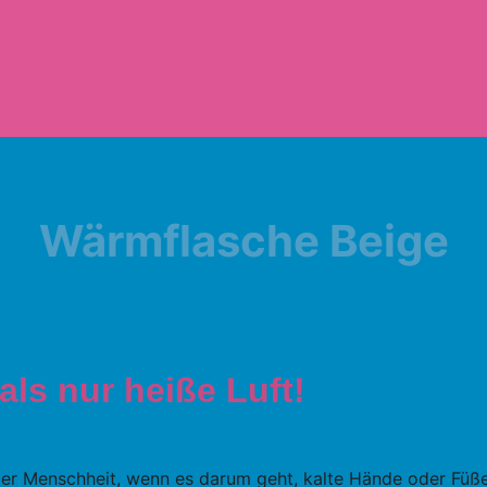
Wärmflasche Beige
ls nur heiße Luft!
 der Menschheit, wenn es darum geht, kalte Hände oder Fü