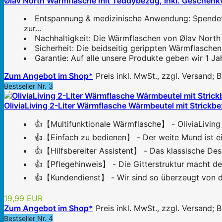
Ølav North Wärmflasche mit Teddybezug, Inkl. Geschenkver
Entspannung & medizinische Anwendung: Spendet 
zur...
Nachhaltigkeit: Die Wärmflaschen von Ølav North 
Sicherheit: Die beidseitig gerippten Wärmflasche
Garantie: Auf alle unsere Produkte geben wir 1 Ja
Zum Angebot im Shop*
Preis inkl. MwSt., zzgl. Versand;
Bestseller Nr. 3
OliviaLiving 2-Liter Wärmflasche Wärmbeutel mit Stric
👍【Multifunktionale Wärmflasche】 - OliviaLiving 
👍【Einfach zu bedienen】 - Der weite Mund ist ein
👍【Hilfsbereiter Assistent】 - Das klassische Desi
👍【Pflegehinweis】 - Die Gitterstruktur macht de
👍【Kundendienst】 - Wir sind so überzeugt von de
19,99 EUR
Zum Angebot im Shop*
Preis inkl. MwSt., zzgl. Versand;
Bestseller Nr. 4