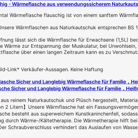
hig - Wärmeflasche aus verwendungssicherem Naturkautsc
ärmeflasche flauschig ist von einem sanftem Wärmflasc
Wärmflaschen aus Naturkautschuk entsprechen BS 1970
g lässt sich die Wärmflasche für Erwachsene (1,5L) bequem
ärme zur Entspannung der Muskulatur, bei Unwohlsein, Kr
tflasche über einen langen Zeitraum kann es zu Verschm
 Bild-Link* Verkäufer-Aussagen. Keine Haftung
e Sicher und Langlebig Wärmeflasche für Familie，Heißwa
reinem Naturkautschuk und Plüsch hergestellt, Materialien,
 Litern】Unsere Wärmflasche hat ein Fassungsvermögen vo
e besteht aus superweichem Kunstkaninchenfell, sodass 
 durch Wärme-/Kältetherapie. Die Wärmetherapie hilft bei
r Schraubverschluss verhindert das Auslaufen von Wasser 