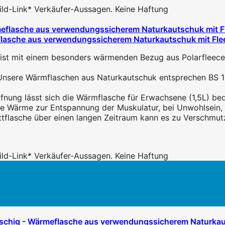
 Bild-Link* Verkäufer-Aussagen. Keine Haftung
lasche aus verwendungssicherem Naturkautschuk mit Fleec
 mit einem besonders wärmenden Bezug aus Polarfleece um
Wärmflaschen aus Naturkautschuk entsprechen BS 1970
g lässt sich die Wärmflasche für Erwachsene (1,5L) bequem
ärme zur Entspannung der Muskulatur, bei Unwohlsein, Kr
tflasche über einen langen Zeitraum kann es zu Verschm
 Bild-Link* Verkäufer-Aussagen. Keine Haftung