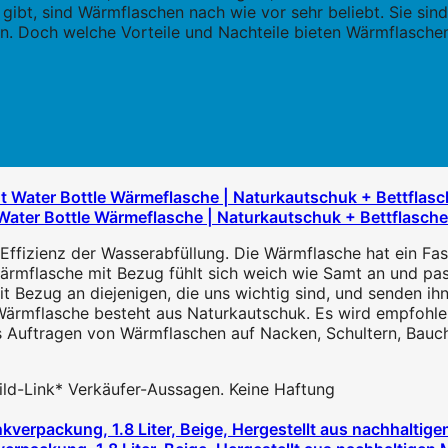
ibt, sind Wärmflaschen nach wie vor sehr beliebt. Sie sind 
n. Doch welche Vorteile und Nachteile bieten Wärmflaschen
ater Bottle Wärmeflasche | Naturkautschuk + Bettflasche 
ffizienz der Wasserabfüllung. Die Wärmflasche hat ein Fas
rmflasche mit Bezug fühlt sich weich wie Samt an und pass
Bezug an diejenigen, die uns wichtig sind, und senden ihnen
ärmflasche besteht aus Naturkautschuk. Es wird empfohlen,
 Auftragen von Wärmflaschen auf Nacken, Schultern, Bauch
 Bild-Link* Verkäufer-Aussagen. Keine Haftung