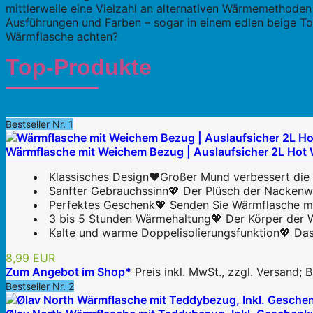
mittlerweile eine Vielzahl an alternativen Wärmemethoden g
Ausführungen und Farben – sogar in einem edlen beige To
Wärmflasche achten?
Top-Produkte
Bestseller Nr. 1
Wärmflasche mit Weichem Bezug | Auslaufsicher 2L Hot W
Klassisches Design❤️Großer Mund verbessert die E
Sanfter Gebrauchssinn💖 Der Plüsch der Nackenwä
Perfektes Geschenk💖 Senden Sie Wärmflasche mit 
3 bis 5 Stunden Wärmehaltung💖 Der Körper der W
Kalte und warme Doppelisolierungsfunktion💖 Das
8,99 EUR
Zum Angebot im Shop*
Preis inkl. MwSt., zzgl. Versand;
Bestseller Nr. 2