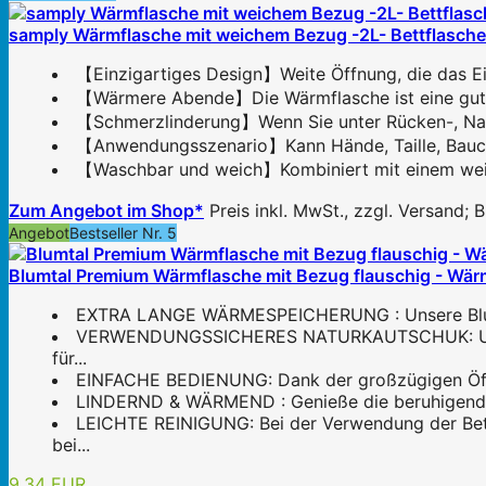
samply Wärmflasche mit weichem Bezug -2L- Bettflascheid
【Einzigartiges Design】Weite Öffnung, die das Ein
【Wärmere Abende】Die Wärmflasche ist eine gute W
【Schmerzlinderung】Wenn Sie unter Rücken-, Nacke
【Anwendungsszenario】Kann Hände, Taille, Bauch, 
【Waschbar und weich】Kombiniert mit einem weich
Zum Angebot im Shop*
Preis inkl. MwSt., zzgl. Versand;
Angebot
Bestseller Nr. 5
Blumtal Premium Wärmflasche mit Bezug flauschig - Wär
EXTRA LANGE WÄRMESPEICHERUNG : Unsere Blumtal 
VERWENDUNGSSICHERES NATURKAUTSCHUK: Unsere 
für...
EINFACHE BEDIENUNG: Dank der großzügigen Öffnun
LINDERND & WÄRMEND : Genieße die beruhigende W
LEICHTE REINIGUNG: Bei der Verwendung der Bet
bei...
9,34 EUR