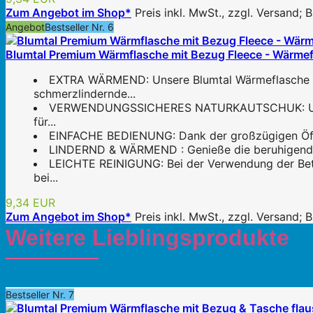
Zum Angebot im Shop*
Preis inkl. MwSt., zzgl. Versand;
Angebot
Bestseller Nr. 6
Blumtal Premium Wärmflasche mit Bezug Fleece - Wärmef
EXTRA WÄRMEND: Unsere Blumtal Wärmeflasche ist
schmerzlindernde...
VERWENDUNGSSICHERES NATURKAUTSCHUK: Unsere 
für...
EINFACHE BEDIENUNG: Dank der großzügigen Öffnun
LINDERND & WÄRMEND : Genieße die beruhigende W
LEICHTE REINIGUNG: Bei der Verwendung der Bet
bei...
9,34 EUR
Zum Angebot im Shop*
Preis inkl. MwSt., zzgl. Versand;
Weitere Lieblingsprodukte
Bestseller Nr. 7