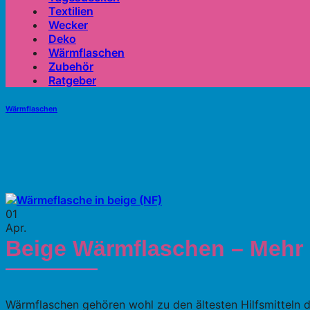
Textilien
Wecker
Deko
Wärmflaschen
Zubehör
Ratgeber
Wärmflaschen
01
Apr.
Beige Wärmflaschen – Mehr a
Wärmflaschen gehören wohl zu den ältesten Hilfsmitteln