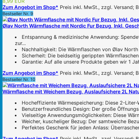
8,99 EUR
Zum Angebot im Shop*
Preis inkl. MwSt., zzgl. Versand;
Bestseller Nr. 9
Ølav North Wärmflasche mit Nordic Fur Bezug, Inkl. Gesch
Entspannung & medizinische Anwendung: Spendet 
zur...
Nachhaltigkeit: Die Wärmflaschen von Ølav North 
Sicherheit: Die beidseitig gerippten Wärmflasche
Garantie: Auf alle unsere Produkte geben wir 1 Ja
Zum Angebot im Shop*
Preis inkl. MwSt., zzgl. Versand;
Bestseller Nr. 10
Wärmflasche mit Weichem Bezug, Auslaufsichere 2L Natu
Hocheffiziente Wärmespeicherung: Diese 2-Liter-
Benutzerfreundliches Design: Der große Öffnungsd
Vielseitige Anwendungsmöglichkeiten: Diese Wärm
Weicher, kuscheliger Bezug: Der samtweiche Bezug
Perfektes Geschenk für jeden Anlass: Überraschen
Zum Angebot im Shop*
Preis inkl. MwSt., zzgl. Versand;