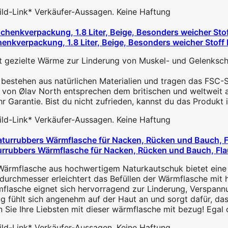
 Bild-Link* Verkäufer-Aussagen. Keine Haftung
enkverpackung, 1.8 Liter, Beige, Besonders weicher Stoff H
gezielte Wärme zur Linderung von Muskel- und Gelenksch
bestehen aus natürlichen Materialien und tragen das FSC-S
n von Ølav North entsprechen dem britischen und weltweit 
hr Garantie. Bist du nicht zufrieden, kannst du das Produkt
 Bild-Link* Verkäufer-Aussagen. Keine Haftung
rrubbers Wärmflasche für Nacken, Rücken und Bauch, Fla
Wärmflasche aus hochwertigem Naturkautschuk bietet eine h
urchmesser erleichtert das Befüllen der Wärmflasche mit h
flasche eignet sich hervorragend zur Linderung, Verspannu
 fühlt sich angenehm auf der Haut an und sorgt dafür, dass
 Sie Ihre Liebsten mit dieser wärmflasche mit bezug! Egal 
 Bild-Link* Verkäufer-Aussagen. Keine Haftung