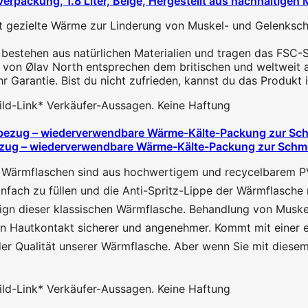
packung, 1.8 Liter, Beige, Hergestellt aus nachhaltigen M
gezielte Wärme zur Linderung von Muskel- und Gelenksch
bestehen aus natürlichen Materialien und tragen das FSC-S
n von Ølav North entsprechen dem britischen und weltweit 
hr Garantie. Bist du nicht zufrieden, kannst du das Produkt
 Bild-Link* Verkäufer-Aussagen. Keine Haftung
kbezug – wiederverwendbare Wärme-Kälte-Packung zur Sch
Wärmflaschen sind aus hochwertigem und recycelbarem PVC-M
fach zu füllen und die Anti-Spritz-Lippe der Wärmflasche m
gn dieser klassischen Wärmflasche. Behandlung von Muskelka
n Hautkontakt sicherer und angenehmer. Kommt mit einer 
r Qualität unserer Wärmflasche. Aber wenn Sie mit diesem 
 Bild-Link* Verkäufer-Aussagen. Keine Haftung