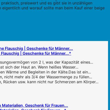
praktisch, preiswert und es gibt sie in unzähligen
 eigentlich und worauf sollte man beim Kauf einer beige
Flauschig | Geschenke für Männer...*
sungsvermögen von 2 l, was der Kapazität eines...
t sich der Haut an. Wenn heißes Wasser...
 Wärme und Begleiten in der Kälte.Das ist ein...
 nicht mehr als 3/4 der Wassermenge zu füllen...
, Rücken usw. kann nicht nur Schmerzen am Körper...