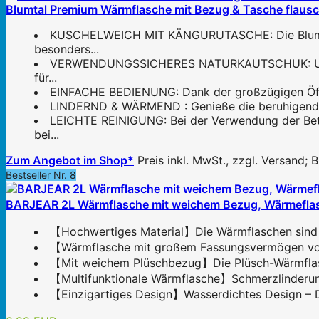
Blumtal Premium Wärmflasche mit Bezug & Tasche flausc
KUSCHELWEICH MIT KÄNGURUTASCHE: Die Blumtal W
besonders...
VERWENDUNGSSICHERES NATURKAUTSCHUK: Unsere 
für...
EINFACHE BEDIENUNG: Dank der großzügigen Öffnun
LINDERND & WÄRMEND : Genieße die beruhigende W
LEICHTE REINIGUNG: Bei der Verwendung der Bet
bei...
Zum Angebot im Shop*
Preis inkl. MwSt., zzgl. Versand;
Bestseller Nr. 8
BARJEAR 2L Wärmflasche mit weichem Bezug, Wärmeflasch
【Hochwertiges Material】Die Wärmflaschen sind aus 
【Wärmflasche mit großem Fassungsvermögen von 2
【Mit weichem Plüschbezug】Die Plüsch-Wärmflasch
【Multifunktionale Wärmflasche】Schmerzlinderung
【Einzigartiges Design】Wasserdichtes Design – De