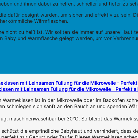
eben und ihnen dabei zu helfen, schneller und tiefer zu sch
die dafür designt wurden, um sicher und effektiv zu sein.
ls herkömmliche Wärmflaschen.
 nicht zu heiß ist. Wir sollten sie immer auf unsere Haut te
hen Baby und Wärmflasche gelegt werden, um vor Verbrennu
sen mit Leinsamen Füllung für die Mikrowelle - Perfekt a
ekissen ist in der Mikrowelle oder im Backofen schnell 
schmiegen sich sanft an den Bauch an und spenden Wärme
maschinenwaschbar bei 30°C. So bleibt das Wärmekissen 
chützt die empfindliche Babyhaut und verhindert, dass dein
perfekt zur Geburt oder Taufe: Dieses Wärmekissen schen