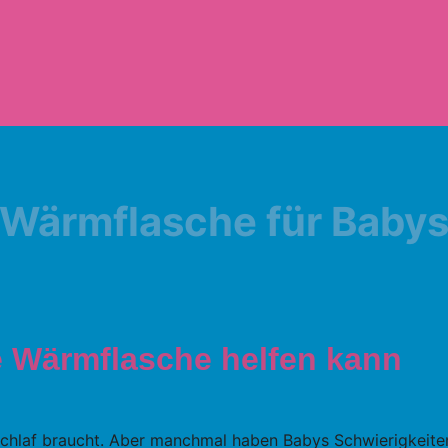
Wärmflasche für Baby
e Wärmflasche helfen kann
 Schlaf braucht. Aber manchmal haben Babys Schwierigkeite