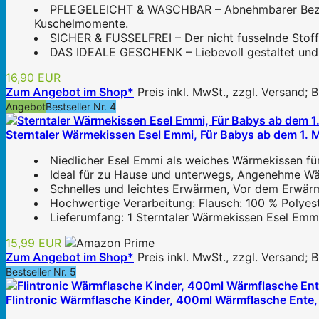
PFLEGELEICHT & WASCHBAR – Abnehmbarer Bezug, 
Kuschelmomente.
SICHER & FUSSELFREI – Der nicht fusselnde Stoff s
DAS IDEALE GESCHENK – Liebevoll gestaltet und 
16,90 EUR
Zum Angebot im Shop*
Preis inkl. MwSt., zzgl. Versand;
Angebot
Bestseller Nr. 4
Sterntaler Wärmekissen Esel Emmi, Für Babys ab dem 1.
Niedlicher Esel Emmi als weiches Wärmekissen 
Ideal für zu Hause und unterwegs, Angenehme W
Schnelles und leichtes Erwärmen, Vor dem Erwär
Hochwertige Verarbeitung: Flausch: 100 % Polyes
Lieferumfang: 1 Sterntaler Wärmekissen Esel Emm
15,99 EUR
Zum Angebot im Shop*
Preis inkl. MwSt., zzgl. Versand;
Bestseller Nr. 5
Flintronic Wärmflasche Kinder, 400ml Wärmflasche Ente