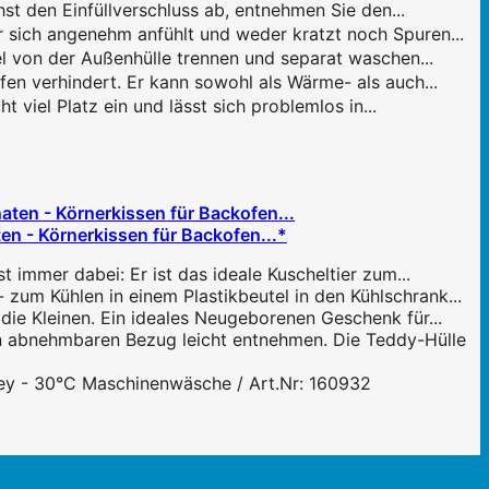
t den Einfüllverschluss ab, entnehmen Sie den...
ich angenehm anfühlt und weder kratzt noch Spuren...
 von der Außenhülle trennen und separat waschen...
n verhindert. Er kann sowohl als Wärme- als auch...
iel Platz ein und lässt sich problemlos in...
n - Körnerkissen für Backofen...*
mmer dabei: Er ist das ideale Kuscheltier zum...
um Kühlen in einem Plastikbeutel in den Kühlschrank...
e Kleinen. Ein ideales Neugeborenen Geschenk für...
n abnehmbaren Bezug leicht entnehmen. Die Teddy-Hülle
sey - 30°C Maschinenwäsche / Art.Nr: 160932