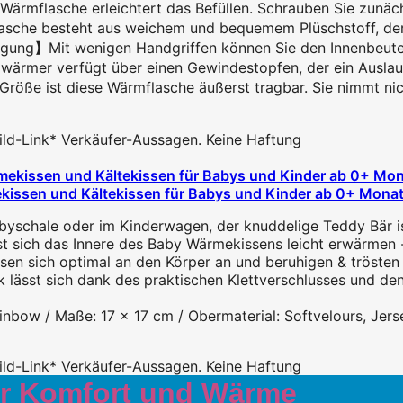
rmflasche erleichtert das Befüllen. Schrauben Sie zunächs
che besteht aus weichem und bequemem Plüschstoff, der s
igung】Mit wenigen Handgriffen können Sie den Innenbeutel
rmer verfügt über einen Gewindestopfen, der ein Auslaufe
 ist diese Wärmflasche äußerst tragbar. Sie nimmt nicht v
 Bild-Link* Verkäufer-Aussagen. Keine Haftung
issen und Kältekissen für Babys und Kinder ab 0+ Monate
chale oder im Kinderwagen, der knuddelige Teddy Bär ist i
ich das Innere des Baby Wärmekissens leicht erwärmen - z
sich optimal an den Körper an und beruhigen & trösten di
ässt sich dank des praktischen Klettverschlusses und de
nbow / Maße: 17 x 17 cm / Obermaterial: Softvelours, Jer
 Bild-Link* Verkäufer-Aussagen. Keine Haftung
ler Komfort und Wärme