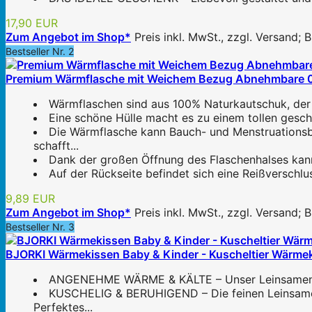
17,90 EUR
Zum Angebot im Shop*
Preis inkl. MwSt., zzgl. Versand;
Bestseller Nr. 2
Premium Wärmflasche mit Weichem Bezug Abnehmbare 0.5 
Wärmflaschen sind aus 100% Naturkautschuk, der hi
Eine schöne Hülle macht es zu einem tollen gesche
Die Wärmflasche kann Bauch- und Menstruationsb
schafft...
Dank der großen Öffnung des Flaschenhalses kann v
Auf der Rückseite befindet sich eine Reißverschlu
9,89 EUR
Zum Angebot im Shop*
Preis inkl. MwSt., zzgl. Versand;
Bestseller Nr. 3
BJORKI Wärmekissen Baby & Kinder - Kuscheltier Wärmekis
ANGENEHME WÄRME & KÄLTE – Unser Leinsamen Wärm
KUSCHELIG & BERUHIGEND – Die feinen Leinsamen 
Perfektes...