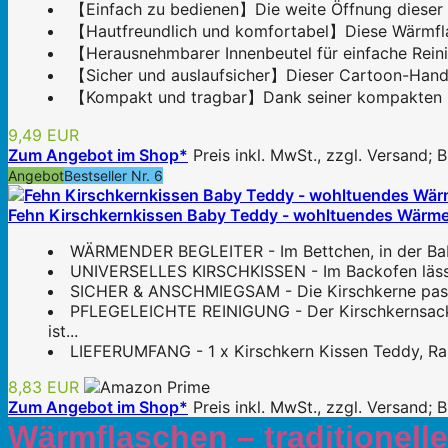
【Einfach zu bedienen】Die weite Öffnung dieser Wä
【Hautfreundlich und komfortabel】Diese Wärmflas
【Herausnehmbarer Innenbeutel für einfache Rein
【Sicher und auslaufsicher】Dieser Cartoon-Handwä
【Kompakt und tragbar】Dank seiner kompakten Größe
9,49 EUR
Zum Angebot im Shop*
Preis inkl. MwSt., zzgl. Versand;
Angebot
Bestseller Nr. 6
Fehn Kirschkernkissen Baby Teddy - wohltuendes Wärmek
WÄRMENDER BEGLEITER - Im Bettchen, in der Babys
UNIVERSELLES KIRSCHKISSEN - Im Backofen lässt s
SICHER & ANSCHMIEGSAM - Die Kirschkerne passen 
PFLEGELEICHTE REINIGUNG - Der Kirschkernsack l
ist...
LIEFERUMFANG - 1 x Kirschkern Kissen Teddy, Rai
8,83 EUR
Zum Angebot im Shop*
Preis inkl. MwSt., zzgl. Versand;
Wärmflaschen – traditionel