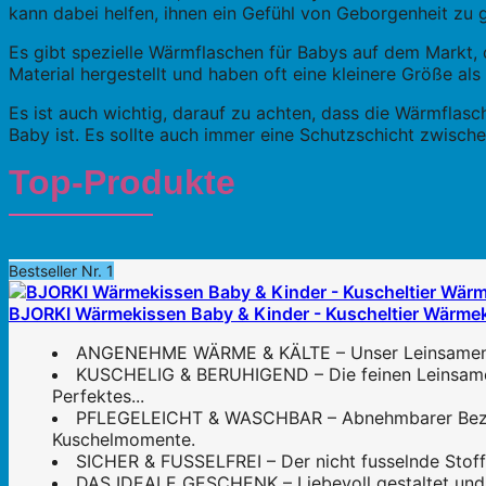
kann dabei helfen, ihnen ein Gefühl von Geborgenheit zu g
Es gibt spezielle Wärmflaschen für Babys auf dem Markt, 
Material hergestellt und haben oft eine kleinere Größe a
Es ist auch wichtig, darauf zu achten, dass die Wärmflasche
Baby ist. Es sollte auch immer eine Schutzschicht zwisc
Top-Produkte
Bestseller Nr. 1
BJORKI Wärmekissen Baby & Kinder - Kuscheltier Wärmekis
ANGENEHME WÄRME & KÄLTE – Unser Leinsamen Wärm
KUSCHELIG & BERUHIGEND – Die feinen Leinsamen 
Perfektes...
PFLEGELEICHT & WASCHBAR – Abnehmbarer Bezug, 
Kuschelmomente.
SICHER & FUSSELFREI – Der nicht fusselnde Stoff s
DAS IDEALE GESCHENK – Liebevoll gestaltet und 