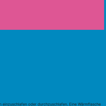
s
n einzuschlafen oder durchzuschlafen. Eine Wärmflasche