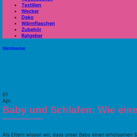
Textilien
Wecker
Deko
Wärmflaschen
Zubehör
Ratgeber
Wärmflaschen
01
Apr.
Baby und Schlafen: Wie ein
Als Eltern wissen wir, dass unser Baby einen erholsamen