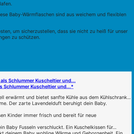
lafen.
 Diese Baby-Wärmflaschen sind aus weichem und flexiblen
sten, um sicherzustellen, dass sie nicht zu heiß für unser
ngen zu schützen.
ls Schlummer Kuscheltier und...*
erwärmt und bietet sanfte Kühle aus dem Kühlschrank...
. Der zarte Lavendelduft beruhigt dein Baby.
Kinder immer frisch und bereit für neue
 Baby Fusseln verschluckt. Ein Kuschelkissen für...
kt deinem Baby wohlige Wärme und Geborgenheit. Ein...