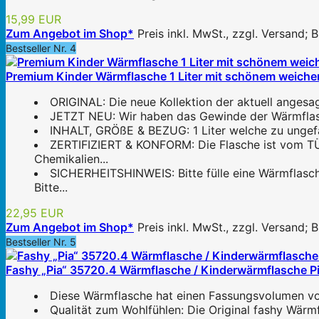
15,99 EUR
Zum Angebot im Shop*
Preis inkl. MwSt., zzgl. Versand;
Bestseller Nr. 4
Premium Kinder Wärmflasche 1 Liter mit schönem weiche
ORIGINAL: Die neue Kollektion der aktuell angesag
JETZT NEU: Wir haben das Gewinde der Wärmflasche
INHALT, GRÖßE & BEZUG: 1 Liter welche zu ungefähr
ZERTIFIZIERT & KONFORM: Die Flasche ist vom TÜV
Chemikalien...
SICHERHEITSHINWEIS: Bitte fülle eine Wärmflasc
Bitte...
22,95 EUR
Zum Angebot im Shop*
Preis inkl. MwSt., zzgl. Versand;
Bestseller Nr. 5
Fashy „Pia“ 35720.4 Wärmflasche / Kinderwärmflasche P
Diese Wärmflasche hat einen Fassungsvolumen vo
Qualität zum Wohlfühlen: Die Original fashy Wärmf