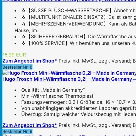
🐧【SÜSSE PLÜSCH-WASSERTASCHE】Abnehmbare Plüsc
🐧【MULTIFUNKTIONALER EINSATZ】Es ist sehr gut g
🐧【MEHR-SZENEN-VERWENDUNG】Kann als Baby-The
Hause, im...
🐧【SICHERER GEBRAUCH】Die Wärmflasche aus hoc
🐧【100% SERVICE】Wir bemühen uns, unseren Kunde
16,99 EUR
Zum Angebot im Shop*
Preis inkl. MwSt., zzgl. Versand;
Bestseller Nr. 8
Hugo Frosch Mini-Wärmflasche 0,2l – Made in Germany – m
Qualität „Made in Germany“
Mini-Wärmflasche: Thermoplast
Fassungsvermögen: 0.2 l Größe: ca. 16 x 10.7 x 3
Von unabhängigen akkreditierten Laboren geprüf
Überzug: Samtig weicher Veloursbezug mit lieben
Zum Angebot im Shop*
Preis inkl. MwSt., zzgl. Versand;
Bestseller Nr. 9