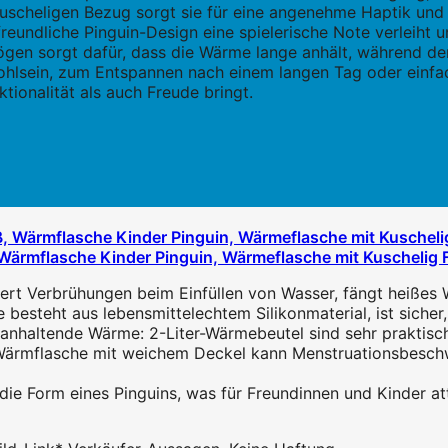
scheligen Bezug sorgt sie für eine angenehme Haptik und
reundliche Pinguin-Design eine spielerische Note verleiht un
gen sorgt dafür, dass die Wärme lange anhält, während der
hlsein, zum Entspannen nach einem langen Tag oder einfa
ktionalität als auch Freude bringt.
 Wärmflasche Kinder Pinguin, Wärmeflasche mit Kuschelig 
ert Verbrühungen beim Einfüllen von Wasser, fängt heißes 
esteht aus lebensmittelechtem Silikonmaterial, ist sicher, 
anhaltende Wärme: 2-Liter-Wärmebeutel sind sehr praktisc
r Wärmflasche mit weichem Deckel kann Menstruationsbesc
ie Form eines Pinguins, was für Freundinnen und Kinder attr