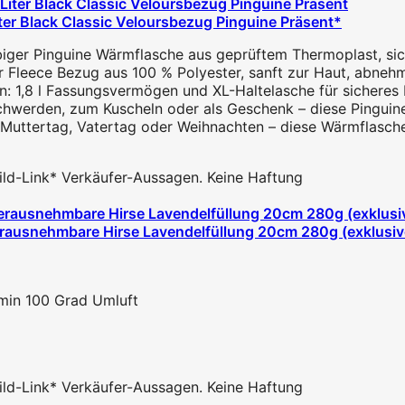
ter Black Classic Veloursbezug Pinguine Präsent*
ger Pinguine Wärmflasche aus geprüftem Thermoplast, siche
 Fleece Bezug aus 100 % Polyester, sanft zur Haut, abnehmb
1,8 l Fassungsvermögen und XL-Haltelasche für sicheres Bef
chwerden, zum Kuscheln oder als Geschenk – diese Pinguine Ku
uttertag, Vatertag oder Weihnachten – diese Wärmflasche is
 Bild-Link* Verkäufer-Aussagen. Keine Haftung
rausnehmbare Hirse Lavendelfüllung 20cm 280g (exklusive
in 100 Grad Umluft
 Bild-Link* Verkäufer-Aussagen. Keine Haftung