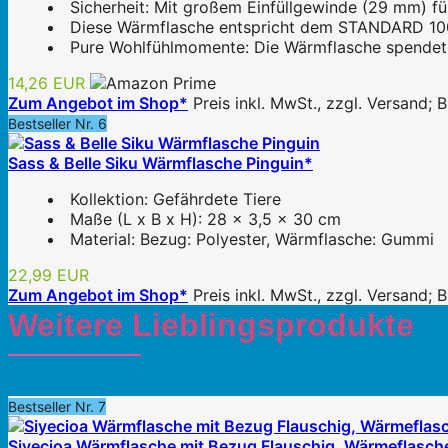
Sicherheit: Mit großem Einfüllgewinde (29 mm) für
Diese Wärmflasche entspricht dem STANDARD 10
Pure Wohlfühlmomente: Die Wärmflasche spendet 
14,26 EUR
Zum Angebot im Shop*
Preis inkl. MwSt., zzgl. Versand;
Bestseller Nr. 6
Sass & Belle Siku Wärmflasche Pinguin*
Kollektion: Gefährdete Tiere
Maße (L x B x H): 28 x 3,5 x 30 cm
Material: Bezug: Polyester, Wärmflasche: Gummi
22,99 EUR
Zum Angebot im Shop*
Preis inkl. MwSt., zzgl. Versand;
Weitere Lieblingsprodukte
Bestseller Nr. 7
Siyecioa Wärmflasche mit Bezug Flauschig, Wärmeflasch