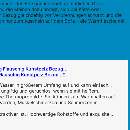
 macht das Entspannen noch gemütlicher. Diese
d die Kleinen dazu anregt, sich bei Kälte oder
 Bezug gleichzeitig vor Verbrennungen schützt und die
ch nur zum Kuscheln auf dem Sofa – die Wärmflasche mit
Flauschig Kunstpelz Bezug...*
Wasser in größerem Umfang auf und kann einfach...
ungiftig und geruchlos, wenn sie mit heißem...
he Thermoprodukte. Sie können zum Warmhalten auf...
hwerden, Muskelschmerzen und Schmerzen in
aktiver ist. Hochwertige Rohstoffe und exquisite...