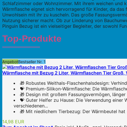
Schlafzimmer oder Wohnzimmer. Mit ihrem weichen und ku
Wärmflasche eignet sich hervorragend für Kinder, da das f
Unwohlsein mit ihr zu kuscheln. Das große Fassungsvermö
Nutzung sicherer macht. Ob zur Linderung von Bauchunwo
Pinguin Bezug ist ein vielseitiger Begleiter, der sowohl Fun
Top-Produkte
Angebot
Bestseller Nr. 1
Wärmflasche mit Bezug 2 Liter, Wärmflaschen Tier Groß,
🎁 Robustes Weithals-Flaschenhalsdesign: Verhind
💝 Premium-Silikon-Wärmflasche: Die Wärmflasche b
🎁 Design mit großem Fassungsvermögen, länger 
💝 Guter Helfer zu Hause: Die Verwendung eine
verschiedenen...
🎁 Mit niedlichem Tierbezug: Der Wärmbeutel hat d
14,98 EUR