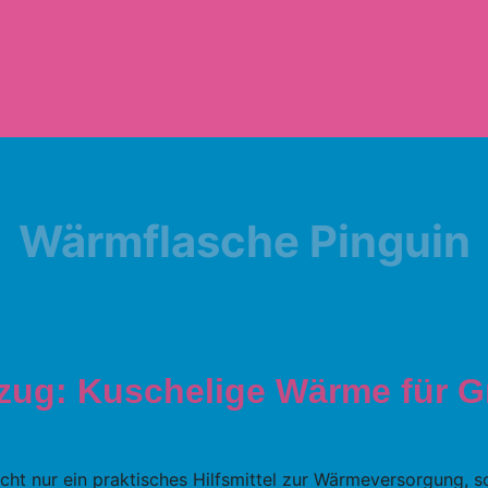
Wärmflasche Pinguin
zug: Kuschelige Wärme für G
icht nur ein praktisches Hilfsmittel zur Wärmeversorgung, 