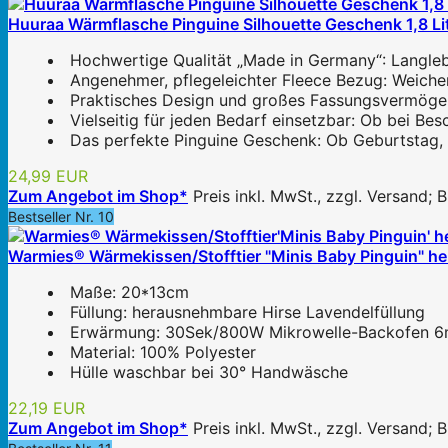
Huuraa Wärmflasche Pinguine Silhouette Geschenk 1,8 Li
Hochwertige Qualität „Made in Germany“: Langlebi
Angenehmer, pflegeleichter Fleece Bezug: Weicher
Praktisches Design und großes Fassungsvermögen: 
Vielseitig für jeden Bedarf einsetzbar: Ob bei Bes
Das perfekte Pinguine Geschenk: Ob Geburtstag, M
24,99 EUR
Zum Angebot im Shop*
Preis inkl. MwSt., zzgl. Versand;
Bestseller Nr. 10
Warmies® Wärmekissen/Stofftier "Minis Baby Pinguin" he
Maße: 20*13cm
Füllung: herausnehmbare Hirse Lavendelfüllung
Erwärmung: 30Sek/800W Mikrowelle-Backofen 6m
Material: 100% Polyester
Hülle waschbar bei 30° Handwäsche
22,19 EUR
Zum Angebot im Shop*
Preis inkl. MwSt., zzgl. Versand;