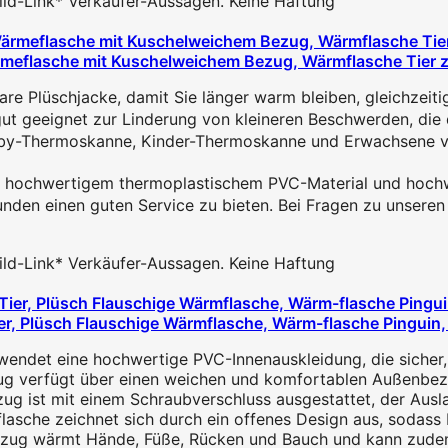
 Bild-Link* Verkäufer-Aussagen. Keine Haftung
rmeflasche mit Kuschelweichem Bezug, Wärmflasche Tier z
hjacke, damit Sie länger warm bleiben, gleichzeitig ist
eeignet zur Linderung von kleineren Beschwerden, die d
ermoskanne, Kinder-Thermoskanne und Erwachsene verw
hwertigem thermoplastischem PVC-Material und hochwerti
n einen guten Service zu bieten. Bei Fragen zu unseren P
 Bild-Link* Verkäufer-Aussagen. Keine Haftung
er, Plüsch Flauschige Wärmflasche, Wärm-flasche Pinguin
endet eine hochwertige PVC-Innenauskleidung, die sicher, u
ug verfügt über einen weichen und komfortablen Außenbezu
ug ist mit einem Schraubverschluss ausgestattet, der Auslau
sche zeichnet sich durch ein offenes Design aus, sodass In
ezug wärmt Hände, Füße, Rücken und Bauch und kann zudem