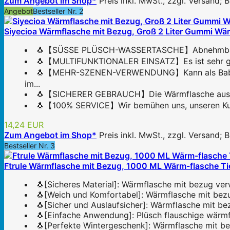
Zum Angebot im Shop*
Preis inkl. MwSt., zzgl. Versand;
Angebot
Bestseller Nr. 2
Siyecioa Wärmflasche mit Bezug, Groß 2 Liter Gummi Wä
🐧【SÜSSE PLÜSCH-WASSERTASCHE】Abnehmbare Plüsc
🐧【MULTIFUNKTIONALER EINSATZ】Es ist sehr gut g
🐧【MEHR-SZENEN-VERWENDUNG】Kann als Baby-Th
im...
🐧【SICHERER GEBRAUCH】Die Wärmflasche aus hoc
🐧【100% SERVICE】Wir bemühen uns, unseren Kunde
14,24 EUR
Zum Angebot im Shop*
Preis inkl. MwSt., zzgl. Versand;
Bestseller Nr. 3
Ftrule Wärmflasche mit Bezug, 1000 ML Wärm-flasche Ti
🐧[Sicheres Material]: Wärmflasche mit bezug verw
🐧[Weich und Komfortabel]: Wärmflasche mit bez
🐧[Sicher und Auslaufsicher]: Wärmflasche mit bez
🐧[Einfache Anwendung]: Plüsch flauschige wärmfla
🐧[Perfekte Wintergeschenk]: Wärmflasche mit b