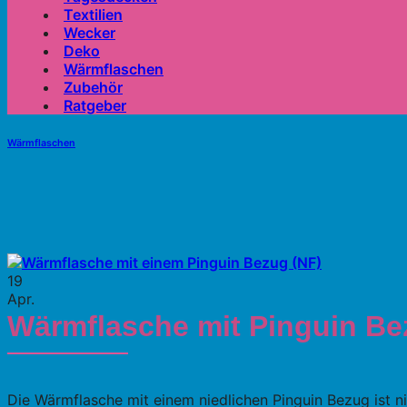
Textilien
Wecker
Deko
Wärmflaschen
Zubehör
Ratgeber
Wärmflaschen
19
Apr.
Wärmflasche mit Pinguin Be
Die Wärmflasche mit einem niedlichen Pinguin Bezug ist n