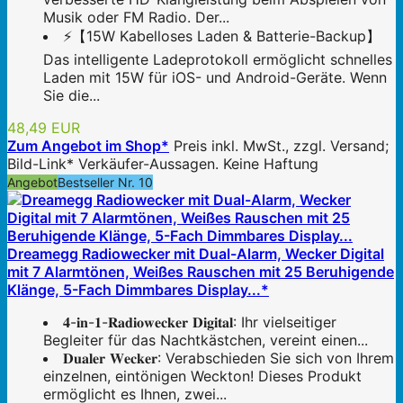
Musik oder FM Radio. Der...
⚡【15W Kabelloses Laden & Batterie-Backup】
Das intelligente Ladeprotokoll ermöglicht schnelles
Laden mit 15W für iOS- und Android-Geräte. Wenn
Sie die...
48,49 EUR
Zum Angebot im Shop*
Preis inkl. MwSt., zzgl. Versand;
Bild-Link* Verkäufer-Aussagen. Keine Haftung
Angebot
Bestseller Nr. 10
Dreamegg Radiowecker mit Dual-Alarm, Wecker Digital
mit 7 Alarmtönen, Weißes Rauschen mit 25 Beruhigende
Klänge, 5-Fach Dimmbares Display...*
𝟒-𝐢𝐧-𝟏-𝐑𝐚𝐝𝐢𝐨𝐰𝐞𝐜𝐤𝐞𝐫 𝐃𝐢𝐠𝐢𝐭𝐚𝐥: Ihr vielseitiger
Begleiter für das Nachtkästchen, vereint einen...
𝐃𝐮𝐚𝐥𝐞𝐫 𝐖𝐞𝐜𝐤𝐞𝐫: Verabschieden Sie sich von Ihrem
einzelnen, eintönigen Weckton! Dieses Produkt
ermöglicht es Ihnen, zwei...