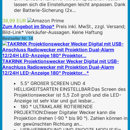
lassen sich die Einstellungen leicht anpassen. Dank
der Batterie-Sicherung (2x...
38,99 EUR
Zum Angebot im Shop*
Preis inkl. MwSt., zzgl. Versand;
Bild-Link* Verkäufer-Aussagen. Keine Haftung
Bestseller Nr. 14
TAKRINK Projektionswecker Wecker Digital mit USB-
Anschluss Radiowecker mit Projektion Dual-Alarm
12/24H LED-Anzeige 180° Projektor...*
5.5" GROßER SCREEN UND 4
HELLIGKEITSARTEN EINSTELLBAR:Das Screen des
Projektionswecker ist 5,5 Zoll groß und die LED-
Anzeige ist sehr klar und gut lesbar...
180 ° ULTRAKLARE ROTIERENDE
PROJEKTION:Dieser Digitaler Wecker kann die
Projektion drehen (-90 ° bis 90 °). Zahlen können in
der gewünschten Richtung an...
USB-VERBINDUNG UND SNOOZE MODUS:Sie