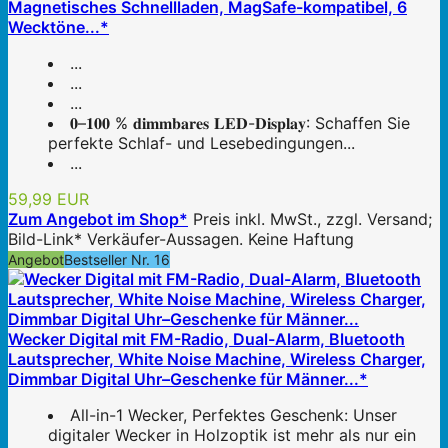
Magnetisches Schnellladen, MagSafe-kompatibel, 6
Wecktöne...*
...
...
...
𝟎–𝟏𝟎𝟎 % 𝐝𝐢𝐦𝐦𝐛𝐚𝐫𝐞𝐬 𝐋𝐄𝐃-𝐃𝐢𝐬𝐩𝐥𝐚𝐲: Schaffen Sie
perfekte Schlaf- und Lesebedingungen...
...
59,99 EUR
Zum Angebot im Shop*
Preis inkl. MwSt., zzgl. Versand;
Bild-Link* Verkäufer-Aussagen. Keine Haftung
Angebot
Bestseller Nr. 16
Wecker Digital mit FM-Radio, Dual-Alarm, Bluetooth
Lautsprecher, White Noise Machine, Wireless Charger,
Dimmbar Digital Uhr–Geschenke für Männer...*
All-in-1 Wecker, Perfektes Geschenk: Unser
digitaler Wecker in Holzoptik ist mehr als nur ein