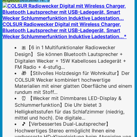
COLSUR Radiowecker Digital mit Wireless Charger,
Bluetooth Lautsprecher mit USB-Ladegerät, Smart
Wecker Schlummerfunktion Induktive Ladestation...*
🎀【6 in 1 Multifunktionaler Radiowecker
Design】 Sie können Bluetooth Lautsprecher +
Digitalen Wecker + 15W Kabelloses Ladegerät +
FM Radio + 4-stufig...
🎁 【Stilvolles Holzdesign für Wohnkultur】Der
COLSUR Wecker kombiniert hochwertige
Materialien mit einer glatten Oberfläche und einem
rundum mit Stoff...
⏰ 【Wecker mit Dimmbares LED-Display &
Schlummerfunktion】Die Uhr bietet 3
Helligkeitsstufen für das Schlafzimmer (niedrig,
mittel und hoch). Die digitale...
🎵【Verbessertes Dual-Lautsprecher】
Hochwertiges Stereo ermöglicht Ihnen eine
verbesserte HD-Klangleistung beim Abspielen von