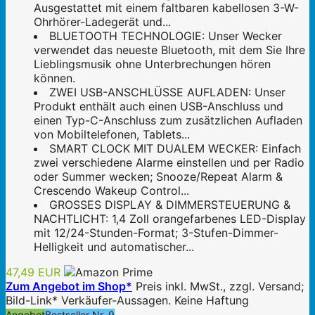
Ausgestattet mit einem faltbaren kabellosen 3-W-
Ohrhörer-Ladegerät und...
BLUETOOTH TECHNOLOGIE: Unser Wecker
verwendet das neueste Bluetooth, mit dem Sie Ihre
Lieblingsmusik ohne Unterbrechungen hören
können.
ZWEI USB-ANSCHLÜSSE AUFLADEN: Unser
Produkt enthält auch einen USB-Anschluss und
einen Typ-C-Anschluss zum zusätzlichen Aufladen
von Mobiltelefonen, Tablets...
SMART CLOCK MIT DUALEM WECKER: Einfach
zwei verschiedene Alarme einstellen und per Radio
oder Summer wecken; Snooze/Repeat Alarm &
Crescendo Wakeup Control...
GROSSES DISPLAY & DIMMERSTEUERUNG &
NACHTLICHT: 1,4 Zoll orangefarbenes LED-Display
mit 12/24-Stunden-Format; 3-Stufen-Dimmer-
Helligkeit und automatischer...
47,49 EUR
Zum Angebot im Shop*
Preis inkl. MwSt., zzgl. Versand;
Bild-Link* Verkäufer-Aussagen. Keine Haftung
Angebot
Bestseller Nr. 9