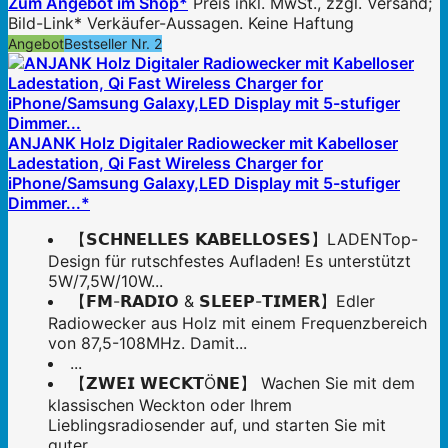
Zum Angebot im Shop*
Preis inkl. MwSt., zzgl. Versand;
Bild-Link* Verkäufer-Aussagen. Keine Haftung
Angebot
Bestseller Nr. 2
ANJANK Holz Digitaler Radiowecker mit Kabelloser
Ladestation, Qi Fast Wireless Charger for
iPhone/Samsung Galaxy,LED Display mit 5-stufiger
Dimmer...*
【𝗦𝗖𝗛𝗡𝗘𝗟𝗟𝗘𝗦 𝗞𝗔𝗕𝗘𝗟𝗟𝗢𝗦𝗘𝗦】LADENTop-
Design für rutschfestes Aufladen! Es unterstützt
5W/7,5W/10W...
【𝗙𝗠-𝗥𝗔𝗗𝗜𝗢 & 𝗦𝗟𝗘𝗘𝗣-𝗧𝗜𝗠𝗘𝗥】Edler
Radiowecker aus Holz mit einem Frequenzbereich
von 87,5-108MHz. Damit...
...
【𝗭𝗪𝗘𝗜 𝗪𝗘𝗖𝗞𝗧Ö𝗡𝗘】 Wachen Sie mit dem
klassischen Weckton oder Ihrem
Lieblingsradiosender auf, und starten Sie mit
guter...