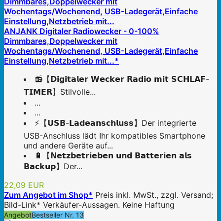
ANJANK Digitaler Radiowecker - 0-100%
Dimmbares,Doppelwecker mit
Wochentags/Wochenend, USB-Ladegerät,Einfache
Einstellung,Netzbetrieb mit...*
📻【𝗗𝗶𝗴𝗶𝘁𝗮𝗹𝗲𝗿 𝗪𝗲𝗰𝗸𝗲𝗿 𝗥𝗮𝗱𝗶𝗼 𝗺𝗶𝘁 𝗦𝗖𝗛𝗟𝗔𝗙-
𝗧𝗜𝗠𝗘𝗥】Stilvolle...
...
...
⚡【𝗨𝗦𝗕-𝗟𝗮𝗱𝗲𝗮𝗻𝘀𝗰𝗵𝗹𝘂𝘀𝘀】Der integrierte
USB-Anschluss lädt Ihr kompatibles Smartphone
und andere Geräte auf...
🔋【𝗡𝗲𝘁𝘇𝗯𝗲𝘁𝗿𝗶𝗲𝗯𝗲𝗻 𝘂𝗻𝗱 𝗕𝗮𝘁𝘁𝗲𝗿𝗶𝗲𝗻 𝗮𝗹𝘀
𝗕𝗮𝗰𝗸𝘂𝗽】Der...
22,09 EUR
Zum Angebot im Shop*
Preis inkl. MwSt., zzgl. Versand;
Bild-Link* Verkäufer-Aussagen. Keine Haftung
Angebot
Bestseller Nr. 13