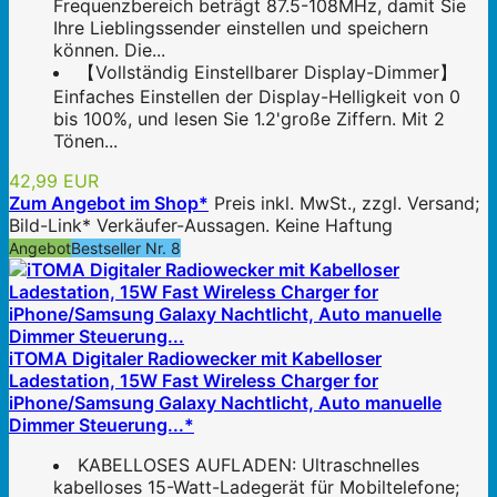
Frequenzbereich beträgt 87.5-108MHz, damit Sie
Ihre Lieblingssender einstellen und speichern
können. Die...
【Vollständig Einstellbarer Display-Dimmer】
Einfaches Einstellen der Display-Helligkeit von 0
bis 100%, und lesen Sie 1.2'große Ziffern. Mit 2
Tönen...
42,99 EUR
Zum Angebot im Shop*
Preis inkl. MwSt., zzgl. Versand;
Bild-Link* Verkäufer-Aussagen. Keine Haftung
Angebot
Bestseller Nr. 8
iTOMA Digitaler Radiowecker mit Kabelloser
Ladestation, 15W Fast Wireless Charger for
iPhone/Samsung Galaxy Nachtlicht, Auto manuelle
Dimmer Steuerung...*
KABELLOSES AUFLADEN: Ultraschnelles
kabelloses 15-Watt-Ladegerät für Mobiltelefone;