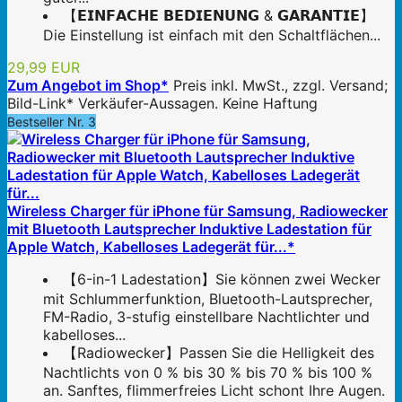
【𝗘𝗜𝗡𝗙𝗔𝗖𝗛𝗘 𝗕𝗘𝗗𝗜𝗘𝗡𝗨𝗡𝗚 & 𝗚𝗔𝗥𝗔𝗡𝗧𝗜𝗘】
Die Einstellung ist einfach mit den Schaltflächen...
29,99 EUR
Zum Angebot im Shop*
Preis inkl. MwSt., zzgl. Versand;
Bild-Link* Verkäufer-Aussagen. Keine Haftung
Bestseller Nr. 3
Wireless Charger für iPhone für Samsung, Radiowecker
mit Bluetooth Lautsprecher Induktive Ladestation für
Apple Watch, Kabelloses Ladegerät für...*
【6-in-1 Ladestation】Sie können zwei Wecker
mit Schlummerfunktion, Bluetooth-Lautsprecher,
FM-Radio, 3-stufig einstellbare Nachtlichter und
kabelloses...
【Radiowecker】Passen Sie die Helligkeit des
Nachtlichts von 0 % bis 30 % bis 70 % bis 100 %
an. Sanftes, flimmerfreies Licht schont Ihre Augen.