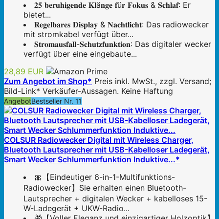
𝟐𝟓 𝐛𝐞𝐫𝐮𝐡𝐢𝐠𝐞𝐧𝐝𝐞 𝐊𝐥ä𝐧𝐠𝐞 𝐟ü𝐫 𝐅𝐨𝐤𝐮𝐬 & 𝐒𝐜𝐡𝐥𝐚𝐟: Er
bietet...
𝐑𝐞𝐠𝐞𝐥𝐛𝐚𝐫𝐞𝐬 𝐃𝐢𝐬𝐩𝐥𝐚𝐲 & 𝐍𝐚𝐜𝐡𝐭𝐥𝐢𝐜𝐡𝐭: Das radiowecker
mit stromkabel verfügt über...
𝐒𝐭𝐫𝐨𝐦𝐚𝐮𝐬𝐟𝐚𝐥𝐥-𝐒𝐜𝐡𝐮𝐭𝐳𝐟𝐮𝐧𝐤𝐭𝐢𝐨𝐧: Das digitaler wecker
verfügt über eine eingebaute...
28,89 EUR
Zum Angebot im Shop*
Preis inkl. MwSt., zzgl. Versand;
Bild-Link* Verkäufer-Aussagen. Keine Haftung
Angebot
Bestseller Nr. 11
COLSUR Radiowecker Digital mit Wireless Charger,
Bluetooth Lautsprecher mit USB-Kabelloser Ladegerät,
Smart Wecker Schlummerfunktion Induktive...*
🎀【Eindeutiger 6-in-1-Multifunktions-
Radiowecker】Sie erhalten einen Bluetooth-
Lautsprecher + digitalen Wecker + kabelloses 15-
W-Ladegerät + UKW-Radio...
🎁【Voller Eleganz und einzigartiger Holzoptik】