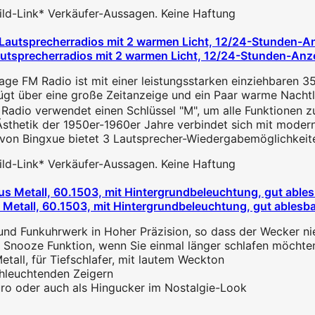
 Bild-Link* Verkäufer-Aussagen. Keine Haftung
utsprecherradios mit 2 warmen Licht, 12/24-Stunden-Anze
e FM Radio ist mit einer leistungsstarken einziehbaren 35
 über eine große Zeitanzeige und ein Paar warme Nachtlicht
Radio verwendet einen Schlüssel "M", um alle Funktionen zu
Ästhetik der 1950er-1960er Jahre verbindet sich mit modern
 von Bingxue bietet 3 Lautsprecher-Wiedergabemöglichkeiten
 Bild-Link* Verkäufer-Aussagen. Keine Haftung
etall, 60.1503, mit Hintergrundbeleuchtung, gut ablesba
und Funkuhrwerk in Hoher Präzision, so dass der Wecker n
nooze Funktion, wenn Sie einmal länger schlafen möchten,
tall, für Tiefschlafer, mit lautem Weckton
hleuchtenden Zeigern
ro oder auch als Hingucker im Nostalgie-Look