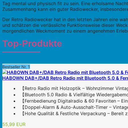
Tag mental und physisch fit zu sein. Eine erholsame Nacht
Zusammenhang kann ein guter Radiowecker, insbesondere ei
Der Retro Radiowecker hat in den letzten Jahren eine wa
und schätzen die verlässliche Funktionsweise dieser Wec
morgendlichen Weckmoment zu einem angenehmen Erleb
Top-Produkte
Bestseller Nr. 1
HABOWN DAB+/DAB Retro Radio mit Bluetooth 5.0 & Fernb
【Retro Radio mit Holzoptik – Wohnzimmer Vintag
【Bluetooth 5.0 Radio & Vielfältige Wiedergabemod
【Fernbedienung Digitalradio & 60 Favoriten – Ei
【Doppel-Alarm & Auto-Ausschalt-Timer – Vintage-
【Hohe Qualität & Festliche Verpackung – Bereit 
55,99 EUR