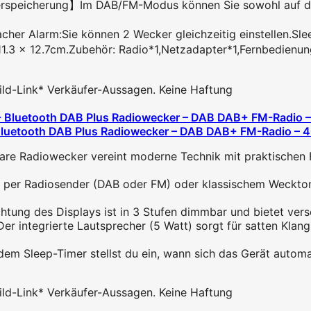
rspeicherung】Im DAB/FM-Modus können Sie sowohl auf de
r Alarm:Sie können 2 Wecker gleichzeitig einstellen.Sleep
3 x 12.7cm.Zubehör: Radio*1,Netzadapter*1,Fernbedienung
 Bild-Link* Verkäufer-Aussagen. Keine Haftung
Bluetooth DAB Plus Radiowecker – DAB DAB+ FM-Radio – 40
adiowecker vereint moderne Technik mit praktischen Fu
er Radiosender (DAB oder FM) oder klassischem Weckton 
g des Displays ist in 3 Stufen dimmbar und bietet versc
tegrierte Lautsprecher (5 Watt) sorgt für satten Klang.
eep-Timer stellst du ein, wann sich das Gerät automatis
 Bild-Link* Verkäufer-Aussagen. Keine Haftung