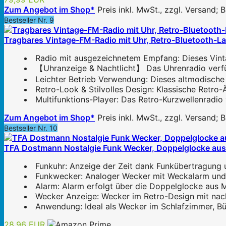
Zum Angebot im Shop*
Preis inkl. MwSt., zzgl. Versand;
Bestseller Nr. 9
Tragbares Vintage-FM-Radio mit Uhr, Retro-Bluetooth-La
Radio mit ausgezeichnetem Empfang: Dieses Vintag
【Uhranzeige & Nachtlicht】 Das Uhrenradio verfügt
Leichter Betrieb Verwendung: Dieses altmodische 
Retro-Look & Stilvolles Design: Klassische Retro-
Multifunktions-Player: Das Retro-Kurzwellenradio
Zum Angebot im Shop*
Preis inkl. MwSt., zzgl. Versand;
Bestseller Nr. 10
TFA Dostmann Nostalgie Funk Wecker, Doppelglocke aus M
Funkuhr: Anzeige der Zeit dank Funkübertragung 
Funkwecker: Analoger Wecker mit Weckalarm und S
Alarm: Alarm erfolgt über die Doppelglocke aus Me
Wecker Anzeige: Wecker im Retro-Design mit nac
Anwendung: Ideal als Wecker im Schlafzimmer, Bü
28,96 EUR