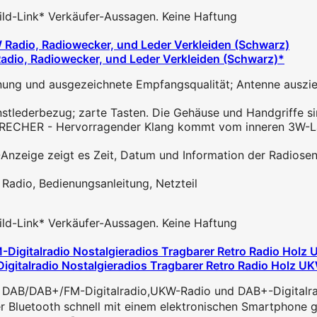
 Bild-Link* Verkäufer-Aussagen. Keine Haftung
adio, Radiowecker, und Leder Verkleiden (Schwarz)*
ng und ausgezeichnete Empfangsqualität; Antenne auszie
ederbezug; zarte Tasten. Die Gehäuse und Handgriffe sind
R - Hervorragender Klang kommt vom inneren 3W-Lautsp
eige zeigt es Zeit, Datum und Information der Radiosend
dio, Bedienungsanleitung, Netzteil
 Bild-Link* Verkäufer-Aussagen. Keine Haftung
gitalradio Nostalgieradios Tragbarer Retro Radio Holz U
s DAB/DAB+/FM-Digitalradio,UKW-Radio und DAB+-Digitalradio
uetooth schnell mit einem elektronischen Smartphone gek