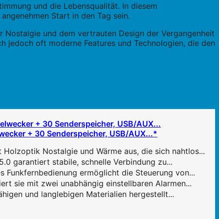
 Stimmung und die Lebensqualität. In diesem
 angenehmen Start in den Tag sein.
er Nostalgie und dem vertrauten Design der Vergangenheit
ch jedoch oft moderne Features und Technologien, die den
wecker + 30 Senderspeicher, USB/AUX...*
lzoptik Nostalgie und Wärme aus, die sich nahtlos...
 garantiert stabile, schnelle Verbindung zu...
s Funkfernbedienung ermöglicht die Steuerung von...
 sie mit zwei unabhängig einstellbaren Alarmen...
gen und langlebigen Materialien hergestellt...