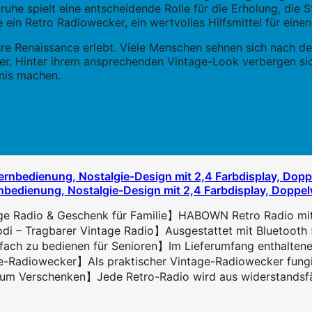
ruhe spielt eine entscheidende Rolle für die Erholung, die
n Retro Radiowecker, ein wertvolles Hilfsmittel für einen
hre Renaissance erlebt. Viele Menschen sehnen sich nach d
ker. Hinter ihrem ansprechenden Vintage-Look verbergen si
nis machen.
edienung, Nostalgie-Design mit 2,4 Farbdisplay, Doppel
e Radio & Geschenk für Familie】HABOWN Retro Radio mit Ho
i – Tragbarer Vintage Radio】Ausgestattet mit Bluetooth 5.0
nfach zu bedienen für Senioren】Im Lieferumfang enthaltene
Radiowecker】Als praktischer Vintage-Radiowecker fungiert
zum Verschenken】Jede Retro-Radio wird aus widerstandsfähi