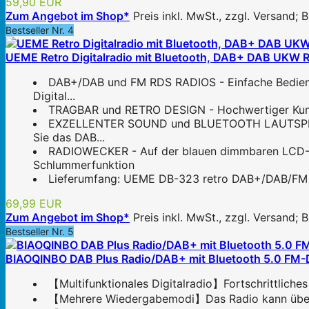
59,90 EUR
Zum Angebot im Shop*
Preis inkl. MwSt., zzgl. Versand;
Bestseller Nr. 4
UEME Retro Digitalradio mit Bluetooth, DAB+ DAB UKW R
DAB+/DAB und FM RDS RADIOS - Einfache Bedienu
Digital...
TRAGBAR und RETRO DESIGN - Hochwertiger Kunstl
EXZELLENTER SOUND und BLUETOOTH LAUTSPRECHE
Sie das DAB...
RADIOWECKER - Auf der blauen dimmbaren LCD-Anz
Schlummerfunktion
Lieferumfang: UEME DB-323 retro DAB+/DAB/FM Ra
69,99 EUR
Zum Angebot im Shop*
Preis inkl. MwSt., zzgl. Versand;
Bestseller Nr. 5
BIAOQINBO DAB Plus Radio/DAB+ mit Bluetooth 5.0 FM-Di
【Multifunktionales Digitalradio】Fortschrittliche
【Mehrere Wiedergabemodi】Das Radio kann über Bl