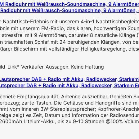
 Radiouhr mit Weißrausch-Soundmaschine, 9 Alarmtönen, d
Nachttisch-Erlebnis mit unserem 4-in-1 Nachttischbegleiter
is mit unserem FM-Radio, das klaren, hochwertigen Sound 
essfrei mit 9 Alarmtönen, darunter 8 natürliche Klänge (Vog
 traumhaften Schlaf mit 24 beruhigenden Klängen, von beru
 Bildschirm mit vollständiger Helligkeitsregelung, diese 
 Bild-Link* Verkäufer-Aussagen. Keine Haftung
utsprecher DAB + Radio mit Akku, Radiowecker, Starkem Em
chnete Empfangsqualität; Antenne ausziehbar. Genießen Sie
rbezug; zarte Tasten. Die Gehäuse und Handgriffe sind mit
mt vom inneren 3W-Stereolautsprecher; Kopfhörer-Anschlus
ge zeigt es Zeit, Datum und Information der Radiosendun
 2600mAh Lithium-Akku, bis zu 9-10 Stunden @100% Volume