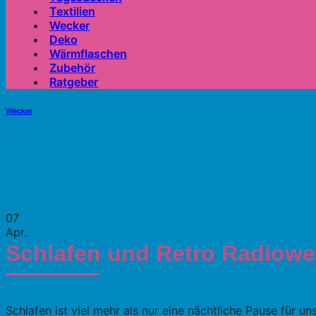
Textilien
Wecker
Deko
Wärmflaschen
Zubehör
Ratgeber
Wecker
07
Apr.
Schlafen und Retro Radiowe
Schlafen ist viel mehr als nur eine nächtliche Pause für 