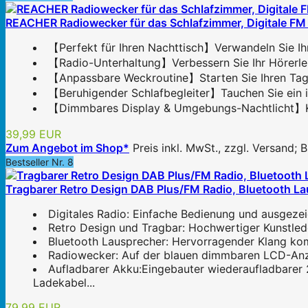
REACHER Radiowecker für das Schlafzimmer, Digitale FM
【Perfekt für Ihren Nachttisch】Verwandeln Sie Ihr 
【Radio-Unterhaltung】Verbessern Sie Ihr Hörerlebn
【Anpassbare Weckroutine】Starten Sie Ihren Tag str
【Beruhigender Schlafbegleiter】Tauchen Sie ein in
【Dimmbares Display & Umgebungs-Nachtlicht】Klarer
39,99 EUR
Zum Angebot im Shop*
Preis inkl. MwSt., zzgl. Versand;
Bestseller Nr. 8
Tragbarer Retro Design DAB Plus/FM Radio, Bluetooth La
Digitales Radio: Einfache Bedienung und ausgezei
Retro Design und Tragbar: Hochwertiger Kunstlede
Bluetooth Lausprecher: Hervorragender Klang kom
Radiowecker: Auf der blauen dimmbaren LCD-Anzei
Aufladbarer Akku:Eingebauter wiederaufladbarer
Ladekabel...
79,99 EUR