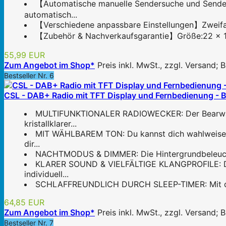
【Automatische manuelle Sendersuche und Sende
automatisch...
【Verschiedene anpassbare Einstellungen】Zweifache
【Zubehör & Nachverkaufsgarantie】Größe:22 x 11.
55,99 EUR
Zum Angebot im Shop*
Preis inkl. MwSt., zzgl. Versand;
Bestseller Nr. 6
CSL - DAB+ Radio mit TFT Display und Fernbedienung - 
MULTIFUNKTIONALER RADIOWECKER: Der Bearware R
kristallklarer...
MIT WÄHLBAREM TON: Du kannst dich wahlweise p
dir...
NACHTMODUS & DIMMER: Die Hintergrundbeleuchtun
KLARER SOUND & VIELFÄLTIGE KLANGPROFILE: Der in
individuell...
SCHLAFFREUNDLICH DURCH SLEEP-TIMER: Mit dem Sl
64,85 EUR
Zum Angebot im Shop*
Preis inkl. MwSt., zzgl. Versand;
Bestseller Nr. 7