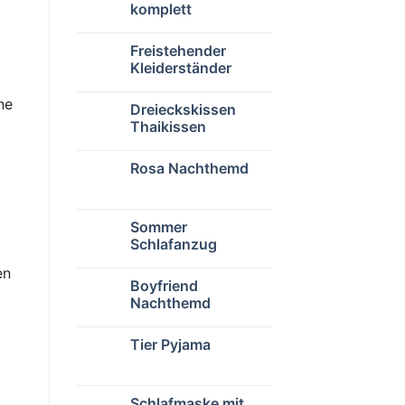
komplett
Freistehender
Kleiderständer
ne
Dreieckskissen
Thaikissen
Rosa Nachthemd
Sommer
Schlafanzug
en
Boyfriend
Nachthemd
Tier Pyjama
Schlafmaske mit