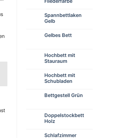
Fliederfarbe
us
Spannbettlaken
Gelb
Gelbes Bett
en
Hochbett mit
Stauraum
Hochbett mit
Schubladen
Bettgestell Grün
hst
Doppelstockbett
Holz
Schlafzimmer