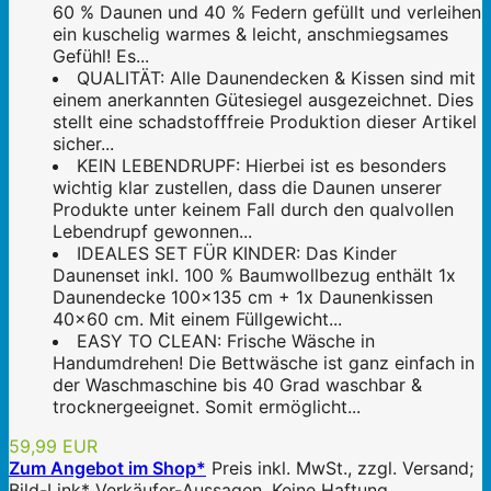
60 % Daunen und 40 % Federn gefüllt und verleihen
ein kuschelig warmes & leicht, anschmiegsames
Gefühl! Es...
QUALITÄT: Alle Daunendecken & Kissen sind mit
einem anerkannten Gütesiegel ausgezeichnet. Dies
stellt eine schadstofffreie Produktion dieser Artikel
sicher...
KEIN LEBENDRUPF: Hierbei ist es besonders
wichtig klar zustellen, dass die Daunen unserer
Produkte unter keinem Fall durch den qualvollen
Lebendrupf gewonnen...
IDEALES SET FÜR KINDER: Das Kinder
Daunenset inkl. 100 % Baumwollbezug enthält 1x
Daunendecke 100x135 cm + 1x Daunenkissen
40x60 cm. Mit einem Füllgewicht...
EASY TO CLEAN: Frische Wäsche in
Handumdrehen! Die Bettwäsche ist ganz einfach in
der Waschmaschine bis 40 Grad waschbar &
trocknergeeignet. Somit ermöglicht...
59,99 EUR
Zum Angebot im Shop*
Preis inkl. MwSt., zzgl. Versand;
Bild-Link* Verkäufer-Aussagen. Keine Haftung