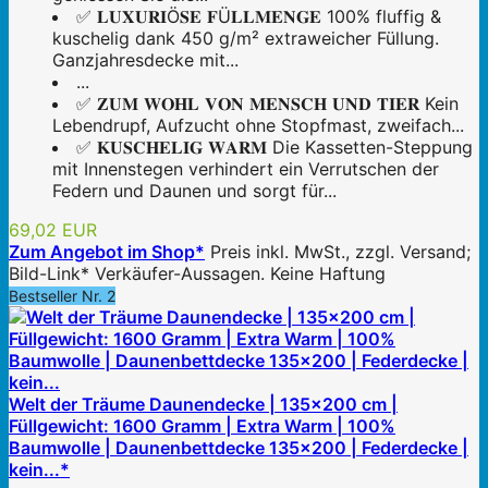
✅ 𝐋𝐔𝐗𝐔𝐑𝐈Ö𝐒𝐄 𝐅Ü𝐋𝐋𝐌𝐄𝐍𝐆𝐄 100% fluffig &
kuschelig dank 450 g/m² extraweicher Füllung.
Ganzjahresdecke mit...
...
✅ 𝐙𝐔𝐌 𝐖𝐎𝐇𝐋 𝐕𝐎𝐍 𝐌𝐄𝐍𝐒𝐂𝐇 𝐔𝐍𝐃 𝐓𝐈𝐄𝐑 Kein
Lebendrupf, Aufzucht ohne Stopfmast, zweifach...
✅ 𝐊𝐔𝐒𝐂𝐇𝐄𝐋𝐈𝐆 𝐖𝐀𝐑𝐌 Die Kassetten-Steppung
mit Innenstegen verhindert ein Verrutschen der
Federn und Daunen und sorgt für...
69,02 EUR
Zum Angebot im Shop*
Preis inkl. MwSt., zzgl. Versand;
Bild-Link* Verkäufer-Aussagen. Keine Haftung
Bestseller Nr. 2
Welt der Träume Daunendecke | 135x200 cm |
Füllgewicht: 1600 Gramm | Extra Warm | 100%
Baumwolle | Daunenbettdecke 135x200 | Federdecke |
kein...*