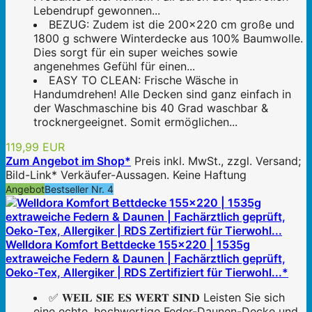
Lebendrupf gewonnen...
BEZUG: Zudem ist die 200x220 cm große und
1800 g schwere Winterdecke aus 100% Baumwolle.
Dies sorgt für ein super weiches sowie
angenehmes Gefühl für einen...
EASY TO CLEAN: Frische Wäsche in
Handumdrehen! Alle Decken sind ganz einfach in
der Waschmaschine bis 40 Grad waschbar &
trocknergeeignet. Somit ermöglichen...
119,99 EUR
Zum Angebot im Shop*
Preis inkl. MwSt., zzgl. Versand;
Bild-Link* Verkäufer-Aussagen. Keine Haftung
Angebot
Bestseller Nr. 4
Welldora Komfort Bettdecke 155x220 | 1535g
extraweiche Federn & Daunen | Fachärztlich geprüft,
Oeko-Tex, Allergiker | RDS Zertifiziert für Tierwohl...*
✅ 𝐖𝐄𝐈𝐋 𝐒𝐈𝐄 𝐄𝐒 𝐖𝐄𝐑𝐓 𝐒𝐈𝐍𝐃 Leisten Sie sich
eine echte, hochwertige Feder-Daunen-Decke und