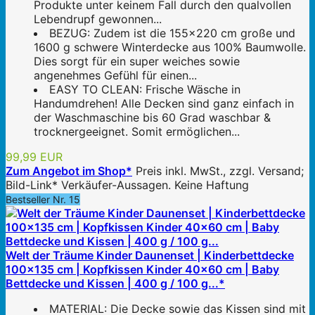
Produkte unter keinem Fall durch den qualvollen
Lebendrupf gewonnen...
BEZUG: Zudem ist die 155x220 cm große und
1600 g schwere Winterdecke aus 100% Baumwolle.
Dies sorgt für ein super weiches sowie
angenehmes Gefühl für einen...
EASY TO CLEAN: Frische Wäsche in
Handumdrehen! Alle Decken sind ganz einfach in
der Waschmaschine bis 60 Grad waschbar &
trocknergeeignet. Somit ermöglichen...
99,99 EUR
Zum Angebot im Shop*
Preis inkl. MwSt., zzgl. Versand;
Bild-Link* Verkäufer-Aussagen. Keine Haftung
Bestseller Nr. 15
Welt der Träume Kinder Daunenset | Kinderbettdecke
100x135 cm | Kopfkissen Kinder 40x60 cm | Baby
Bettdecke und Kissen | 400 g / 100 g...*
MATERIAL: Die Decke sowie das Kissen sind mit