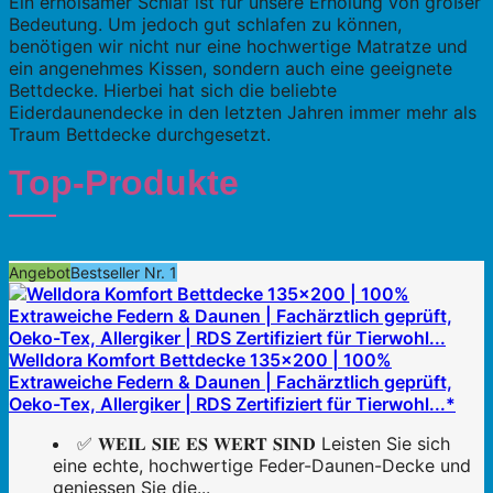
Ein erholsamer Schlaf ist für unsere Erholung von großer
Bedeutung. Um jedoch gut schlafen zu können,
benötigen wir nicht nur eine hochwertige Matratze und
ein angenehmes Kissen, sondern auch eine geeignete
Bettdecke. Hierbei hat sich die beliebte
Eiderdaunendecke in den letzten Jahren immer mehr als
Traum Bettdecke durchgesetzt.
Top-Produkte
Angebot
Bestseller Nr. 1
Welldora Komfort Bettdecke 135x200 | 100%
Extraweiche Federn & Daunen | Fachärztlich geprüft,
Oeko-Tex, Allergiker | RDS Zertifiziert für Tierwohl...*
✅ 𝐖𝐄𝐈𝐋 𝐒𝐈𝐄 𝐄𝐒 𝐖𝐄𝐑𝐓 𝐒𝐈𝐍𝐃 Leisten Sie sich
eine echte, hochwertige Feder-Daunen-Decke und
geniessen Sie die...