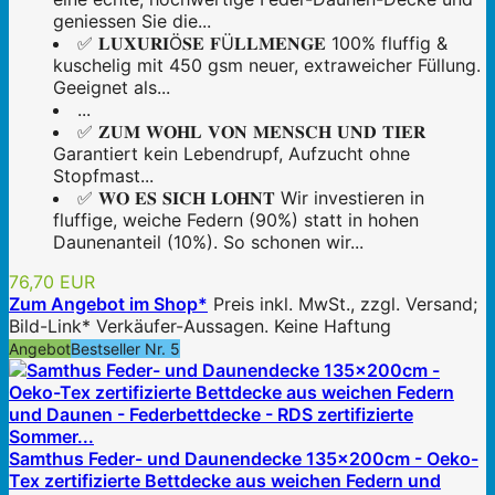
geniessen Sie die...
✅ 𝐋𝐔𝐗𝐔𝐑𝐈Ö𝐒𝐄 𝐅Ü𝐋𝐋𝐌𝐄𝐍𝐆𝐄 100% fluffig &
kuschelig mit 450 gsm neuer, extraweicher Füllung.
Geeignet als...
...
✅ 𝐙𝐔𝐌 𝐖𝐎𝐇𝐋 𝐕𝐎𝐍 𝐌𝐄𝐍𝐒𝐂𝐇 𝐔𝐍𝐃 𝐓𝐈𝐄𝐑
Garantiert kein Lebendrupf, Aufzucht ohne
Stopfmast...
✅ 𝐖𝐎 𝐄𝐒 𝐒𝐈𝐂𝐇 𝐋𝐎𝐇𝐍𝐓 Wir investieren in
fluffige, weiche Federn (90%) statt in hohen
Daunenanteil (10%). So schonen wir...
76,70 EUR
Zum Angebot im Shop*
Preis inkl. MwSt., zzgl. Versand;
Bild-Link* Verkäufer-Aussagen. Keine Haftung
Angebot
Bestseller Nr. 5
Samthus Feder- und Daunendecke 135x200cm - Oeko-
Tex zertifizierte Bettdecke aus weichen Federn und