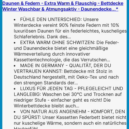
Daunen & Federn - Extra Warm & Flauschig - Bettdecke
Winter Waschbar & Atmungsaktiv - Daunendecke...*
FÜHLE DEN UNTERSCHIED: Unsere
Winterdecke vereint 90% feinste Federn mit 10%
luxuriösen Daunen für ein federleichtes, kuscheliges
Schlaferlebnis. Dank des...
EXTRA WARM OHNE SCHWITZEN: Die Feder-
und Daunendecke bietet eine gleichmäßige
Wärmeverteilung durch innovativer
Kassettentechnologie, die das Verrutschen...
MADE IN GERMANY - QUALITÄT, DER DU
VERTRAUEN KANNST: Bettdecke mit Stolz in
Deutschland hergestellt, mit Oeko-Tex und nach
den strengen Standards der...
LUXUS FÜR JEDEN TAG - PFLEGELEICHT UND
LANGLEBIG: Waschen bei 30°C und Trocknen auf
niedriger Stufe - einfacher geht es nicht! Die
Winterbettdecke bleibt auch...
VON NATUR AUS ANGENEHM - KOMFORT, DEN
DU SPÜRST: Unser Kassetten Federbett bietet nicht
nur kuschelige Wärme, sondern auch ein natürliches
Hautgefühl...