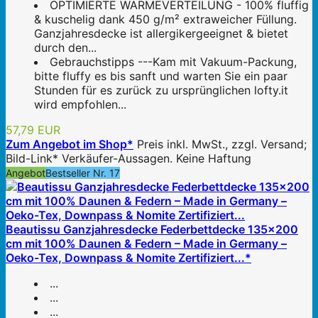
OPTIMIERTE WÄRMEVERTEILUNG - 100% fluffig
& kuschelig dank 450 g/m² extraweicher Füllung.
Ganzjahresdecke ist allergikergeeignet & bietet
durch den...
Gebrauchstipps ---Kam mit Vakuum-Packung,
bitte fluffy es bis sanft und warten Sie ein paar
Stunden für es zurück zu ursprünglichen lofty.it
wird empfohlen...
57,79 EUR
Zum Angebot im Shop*
Preis inkl. MwSt., zzgl. Versand;
Bild-Link* Verkäufer-Aussagen. Keine Haftung
Angebot
Bestseller Nr. 17
Beautissu Ganzjahresdecke Federbettdecke 135x200
cm mit 100% Daunen & Federn – Made in Germany –
Oeko-Tex, Downpass & Nomite Zertifiziert...*
...
...
...