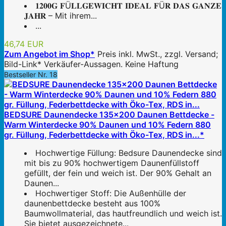
𝟏𝟐𝟎𝟎𝐆 𝐅Ü𝐋𝐋𝐆𝐄𝐖𝐈𝐂𝐇𝐓 𝐈𝐃𝐄𝐀𝐋 𝐅Ü𝐑 𝐃𝐀𝐒 𝐆𝐀𝐍𝐙𝐄
𝐉𝐀𝐇𝐑 – Mit ihrem...
...
46,74 EUR
Zum Angebot im Shop*
Preis inkl. MwSt., zzgl. Versand;
Bild-Link* Verkäufer-Aussagen. Keine Haftung
Bestseller Nr. 18
BEDSURE Daunendecke 135x200 Daunen Bettdecke -
Warm Winterdecke 90% Daunen und 10% Federn 880
gr. Füllung, Federbettdecke with Öko-Tex, RDS in...*
Hochwertige Füllung: Bedsure Daunendecke sind
mit bis zu 90% hochwertigem Daunenfüllstoff
gefüllt, der fein und weich ist. Der 90% Gehalt an
Daunen...
Hochwertiger Stoff: Die Außenhülle der
daunenbettdecke besteht aus 100%
Baumwollmaterial, das hautfreundlich und weich ist.
Sie bietet ausgezeichnete...