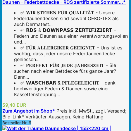
Daunen - Federbettdecke - RDS zertifizierte Sommer...*
✅ 𝐖𝐈𝐑 𝐒𝐓𝐄𝐇𝐄𝐍 𝐅Ü𝐑 𝐐𝐔𝐀𝐋𝐈𝐓Ä𝐓 - Unsere
Federdaunendecken sind sowohl OEKO-TEX als
auch Dermatest...
✅ 𝗥𝗗𝗦 & 𝗗𝗢𝗪𝗡𝗣𝗔𝗦𝗦 𝗭𝗘𝗥𝗧𝗜𝗙𝗜𝗭𝗜𝗘𝗥𝗧 –
Federn und Daunen aus einer verantwortungsvollen
und...
✅ 𝐅Ü𝐑 𝐀𝐋𝐋𝐄𝐑𝐆𝐈𝐊𝐄𝐑 𝐆𝐄𝐄𝐈𝐆𝐍𝐄𝐓 – Uns ist es
wichtig, dass jeder unsere Federdaunendecke
geniessen...
✅ 𝐏𝐄𝐑𝐅𝐄𝐊𝐓 𝐅Ü𝐑 𝐉𝐄𝐃𝐄 𝐉𝐀𝐇𝐑𝐄𝐒𝐙𝐄𝐈𝐓 - Sie
suchen nach einer Bettdecke fürs ganze Jahr?
Dann...
✅ 𝗪𝗔𝗦𝗖𝗛𝗕𝗔𝗥 & 𝐏𝐅𝐋𝐄𝐆𝐄𝐋𝐄𝐈𝐂𝐇𝐓 – dank
hochwertiger Federn & Daunen sowie einer
Kassettensteppung...
59,40 EUR
Zum Angebot im Shop*
Preis inkl. MwSt., zzgl. Versand;
Bild-Link* Verkäufer-Aussagen. Keine Haftung
Bestseller Nr. 6