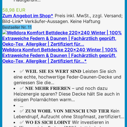
58,98 EUR
Zum Angebot im Shop*
Preis inkl. MwSt., zzgl. Versand;
Bild-Link* Verkäufer-Aussagen. Keine Haftung
Bestseller Nr. 11
Welldora Komfort Bettdecke 220x240 Winter | 100%
Extraweiche Federn & Daunen | Fachärztlich geprüft,
Oeko-Tex, Allergiker | Zertifiziert für...*
✅ 𝐖𝐄𝐈𝐋 𝐒𝐈𝐄 𝐄𝐒 𝐖𝐄𝐑𝐓 𝐒𝐈𝐍𝐃 Leisten Sie sich
eine echte, hochwertige Feder-Daunen-Decke und
geniessen Sie die...
✅ 𝐍𝐈𝐄 𝐌𝐄𝐇𝐑 𝐅𝐑𝐈𝐄𝐑𝐄𝐍 – und noch dazu
Heizenergie sparen? Diese Decke hält Sie auch in
eisigen Polarnächten warm...
...
✅ 𝐙𝐔𝐌 𝐖𝐎𝐇𝐋 𝐕𝐎𝐍 𝐌𝐄𝐍𝐒𝐂𝐇 𝐔𝐍𝐃 𝐓𝐈𝐄𝐑 Kein
Lebendrupf, Aufzucht ohne Stopfmast, zertifiziert...
✅ 𝐖𝐎 𝐄𝐒 𝐒𝐈𝐂𝐇 𝐋𝐎𝐇𝐍𝐓 Wir investieren in