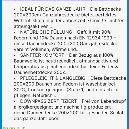
IDEAL FÜR DAS GANZE JAHR - Die Bettdecke
200x200cm Ganzjahresdecke bietet perfektes
Wohlfühlklima in jeder Jahreszeit. Genieße leichten,
atmungsaktiven...
NATÜRLICHE FÜLLUNG - Gefüllt mit 90%
Federn und 10% Daunen nach EN 12934:1999 –
diese Daunendecke 200x200 Ganzjahresdecke
vereint Volumen, Wärme und...
SANFTER KOMFORT - Der Bezug aus 100%
Baumwolle ist hautfreundlich, atmungsaktiv und
temperaturausgleichend, ideal für deine Feder &
Daunenbettdecke 200x...
PFLEGELEICHT & LANGLEBIG - Diese Bettdecke
200x200 Daunen und Federn ist waschbar bei
30°C, trocknergeeignet (Stufe 1) und einfach zu
pflegen. Natürlich...
DOWNPASS ZERTIFIZIERT - Frei von Lebendrupf,
allergikergeeignet und nachhaltig produziert -
deine Daunendecke 200x200 für gesunden Schlaf
das ganze Jahr über.
89,99 EUR