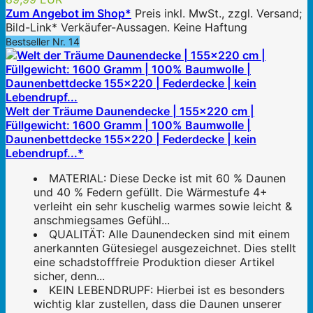
Zum Angebot im Shop*
Preis inkl. MwSt., zzgl. Versand;
Bild-Link* Verkäufer-Aussagen. Keine Haftung
Bestseller Nr. 14
Welt der Träume Daunendecke | 155x220 cm |
Füllgewicht: 1600 Gramm | 100% Baumwolle |
Daunenbettdecke 155x220 | Federdecke | kein
Lebendrupf...*
MATERIAL: Diese Decke ist mit 60 % Daunen
und 40 % Federn gefüllt. Die Wärmestufe 4+
verleiht ein sehr kuschelig warmes sowie leicht &
anschmiegsames Gefühl...
QUALITÄT: Alle Daunendecken sind mit einem
anerkannten Gütesiegel ausgezeichnet. Dies stellt
eine schadstofffreie Produktion dieser Artikel
sicher, denn...
KEIN LEBENDRUPF: Hierbei ist es besonders
wichtig klar zustellen, dass die Daunen unserer