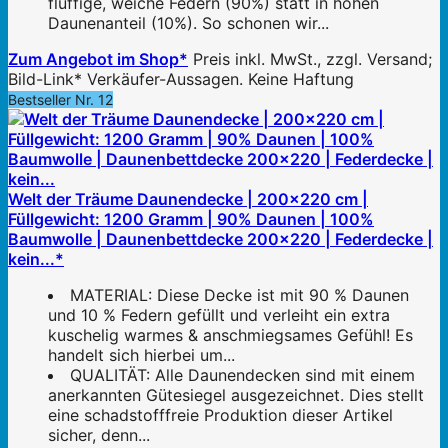
fluffige, weiche Federn (90%) statt in hohen
Daunenanteil (10%). So schonen wir...
Zum Angebot im Shop*
Preis inkl. MwSt., zzgl. Versand;
Bild-Link* Verkäufer-Aussagen. Keine Haftung
Bestseller Nr. 12
Welt der Träume Daunendecke | 200x220 cm |
Füllgewicht: 1200 Gramm | 90% Daunen | 100%
Baumwolle | Daunenbettdecke 200x220 | Federdecke |
kein...*
MATERIAL: Diese Decke ist mit 90 % Daunen
und 10 % Federn gefüllt und verleiht ein extra
kuschelig warmes & anschmiegsames Gefühl! Es
handelt sich hierbei um...
QUALITÄT: Alle Daunendecken sind mit einem
anerkannten Gütesiegel ausgezeichnet. Dies stellt
eine schadstofffreie Produktion dieser Artikel
sicher, denn...