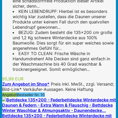
eine schadstofffreie Produktion dieser Artikel
sicher, denn...
KEIN LEBENDRUPF: Hierbei ist es besonders
wichtig klar zustellen, dass die Daunen unserer
Produkte unter keinem Fall durch den qualvollen
Lebendrupf gewonnen...
BEZUG: Zudem besteht die 135x200 cm große
und 1,2 Kg schwere Winterdecke aus 100%
Baumwolle. Dies sorgt für ein super weiches sowie
angenehmes Gefühl für...
EASY TO CLEAN: Frische Wäsche in
Handumdrehen! Alle Decken sind ganz einfach in
der Waschmaschine bis 40 Grad waschbar &
trocknergeeignet. Somit ermöglichen...
95,99 EUR
Zum Angebot im Shop*
Preis inkl. MwSt., zzgl. Versand;
Bild-Link* Verkäufer-Aussagen. Keine Haftung
Angebot
Bestseller Nr. 10
Bettdecke 135x200 - Federbettdecke Winterdecke mit