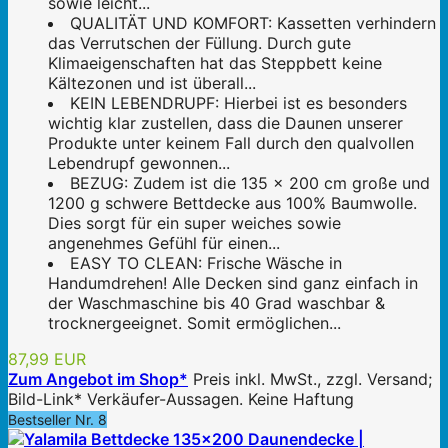
sowie leicht...
QUALITÄT UND KOMFORT: Kassetten verhindern
das Verrutschen der Füllung. Durch gute
Klimaeigenschaften hat das Steppbett keine
Kältezonen und ist überall...
KEIN LEBENDRUPF: Hierbei ist es besonders
wichtig klar zustellen, dass die Daunen unserer
Produkte unter keinem Fall durch den qualvollen
Lebendrupf gewonnen...
BEZUG: Zudem ist die 135 x 200 cm große und
1200 g schwere Bettdecke aus 100% Baumwolle.
Dies sorgt für ein super weiches sowie
angenehmes Gefühl für einen...
EASY TO CLEAN: Frische Wäsche in
Handumdrehen! Alle Decken sind ganz einfach in
der Waschmaschine bis 40 Grad waschbar &
trocknergeeignet. Somit ermöglichen...
87,99 EUR
Zum Angebot im Shop*
Preis inkl. MwSt., zzgl. Versand;
Bild-Link* Verkäufer-Aussagen. Keine Haftung
Bestseller Nr. 8