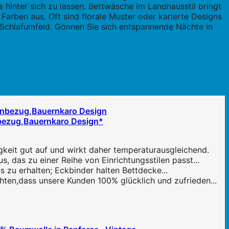
 hinter sich zu lassen. Bettwäsche im Landhausstil bringt
 Farben aus. Oft sind florale Muster oder karierte Designs
 Schlafumfeld. Gönnen Sie sich entspannende Nächte in
bezug,Bauernkaro Design*
keit gut auf und wirkt daher temperaturausgleichend.
 das zu einer Reihe von Einrichtungsstilen passt...
 zu erhalten; Eckbinder halten Bettdecke...
ten,dass unsere Kunden 100% glücklich und zufrieden...