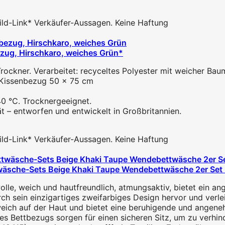
 Bild-Link* Verkäufer-Aussagen. Keine Haftung
zug, Hirschkaro, weiches Grün*
ockner. Verarbeitet: recyceltes Polyester mit weicher Baum
1 Kissenbezug 50 x 75 cm
0 °C. Trocknergeeignet.
tät – entworfen und entwickelt in Großbritannien.
 Bild-Link* Verkäufer-Aussagen. Keine Haftung
äsche-Sets Beige Khaki Taupe Wendebettwäsche 2er Set 
lle, weich und hautfreundlich, atmungsaktiv, bietet ein an
h sein einzigartiges zweifarbiges Design hervor und verleih
ich auf der Haut und bietet eine beruhigende und angenehm
s Bettbezugs sorgen für einen sicheren Sitz, um zu verhind