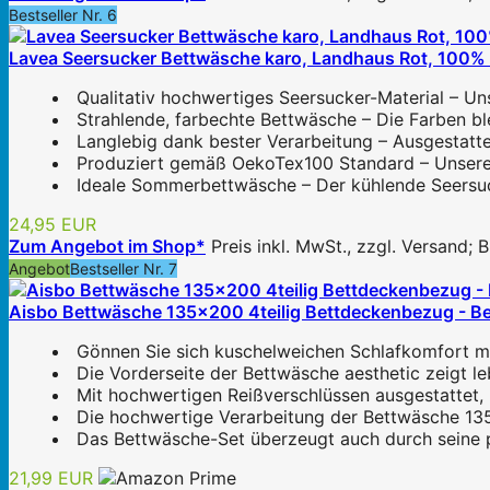
Bestseller Nr. 6
Lavea Seersucker Bettwäsche karo, Landhaus Rot, 100% B
Qualitativ hochwertiges Seersucker-Material – Un
Strahlende, farbechte Bettwäsche – Die Farben bl
Langlebig dank bester Verarbeitung – Ausgestatt
Produziert gemäß OekoTex100 Standard – Unsere B
Ideale Sommerbettwäsche – Der kühlende Seersuck
24,95 EUR
Zum Angebot im Shop*
Preis inkl. MwSt., zzgl. Versand;
Angebot
Bestseller Nr. 7
Aisbo Bettwäsche 135x200 4teilig Bettdeckenbezug - B
Gönnen Sie sich kuschelweichen Schlafkomfort m
Die Vorderseite der Bettwäsche aesthetic zeigt le
Mit hochwertigen Reißverschlüssen ausgestattet, 
Die hochwertige Verarbeitung der Bettwäsche 135x
Das Bettwäsche-Set überzeugt auch durch seine pf
21,99 EUR