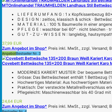
MTOnlinehandel TRAUMHELDEN Landhaus Stil Bettwäsche 
L I E F E R U M F A N G : 1 x Kopfkissenbezug 
D E S I G N : zeitlos, klassisch & schick · Bettwäs
M A T E R I A L : 100 % Baumwolle in einer angen
P F L E G E : waschbar bei 60° · nicht bleichen ·
G U T - Z U - W I S S E N : langlebig, hautsympath
37,99 EUR
Zum Angebot im Shop*
Preis inkl. MwSt., zzgl. Versand;
Angebot
Bestseller Nr. 3
Covebett Bettwäsche 135x200 Braun Weiß Kariert Karo 
MODERNES KARIERT MUSTER: Der bequeme Bettbezug 
Grösse: Das Bettwäscheset enthält 1 Bettbezug (1
Hochwertiges Material: Aus hochwertigem Material
Praktisch: Der versteckte Metallreißverschluss er
Pflegeleicht: Maschinenwaschbar bis 40 Grad mit 
24,64 EUR
Zum Angebot im Shop*
Preis inkl. MwSt., zzgl. Versand;
Bestseller Nr. 4