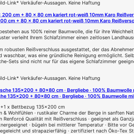
 Bild-Link* Verkäufer-Aussagen. Keine Haftung
00 cm + 80 x 80 cm kariert rot-weiß 10mm Karo Reißvers
stehen aus 100% reiner Baumwolle, die für ihre Weichheit u
er verleiht Ihrem Schlafzimmer einen zeitlosen Landhausst
nem robusten Reißverschluss ausgestattet, der das Abnehme
d waschbar, was eine gründliche Reinigung ermöglicht. Selb
e-Sets sind nicht nur für das eigene Schlafzimmer geeigne
 Bild-Link* Verkäufer-Aussagen. Keine Haftung
135x200 + 80x80 cm · Bergliebe · 100% Baumwolle mit R
 +1 x Bettbezug 135x200 cm
n & Wohlfühlen · rustikaler Charme der Berge in sanften Natu
Renforcé Qualität mit Reißverschluss · geeignet als Ganz
knergeeignet · bügeln bei mittlerer Temperatur · Bitte vor
geleicht und strapazierfähig · zertifiziert nach Öko-Tex S