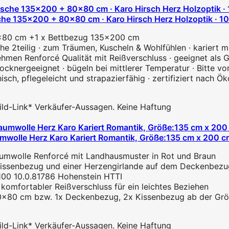
135x200 + 80x80 cm · Karo Hirsch Herz Holzoptik · 100%
80x80 cm +1 x Bettbezug 135x200 cm
che 2teilig · zum Träumen, Kuscheln & Wohlfühlen · kariert mi
ehmen Renforcé Qualität mit Reißverschluss · geeignet als
 trocknergeeignet · bügeln bei mittlerer Temperatur · Bitte
isch, pflegeleicht und strapazierfähig · zertifiziert nach 
 Bild-Link* Verkäufer-Aussagen. Keine Haftung
olle Herz Karo Kariert Romantik, Größe:135 cm x 200 
umwolle Renforcé mit Landhausmuster in Rot und Braun
issenbezug und einer Herzengirlande auf dem Deckenbezug
100 10.0.81786 Hohenstein HTTI
omfortabler Reißverschluss für ein leichtes Beziehen
80x80 cm bzw. 1x Deckenbezug, 2x Kissenbezug ab der G
 Bild-Link* Verkäufer-Aussagen. Keine Haftung