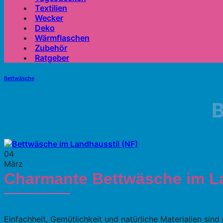
Textilien
Wecker
Deko
Wärmflaschen
Zubehör
Ratgeber
Bettwäsche
B
04
März
Charmante Bettwäsche im L
Einfachheit, Gemütlichkeit und natürliche Materialien sind