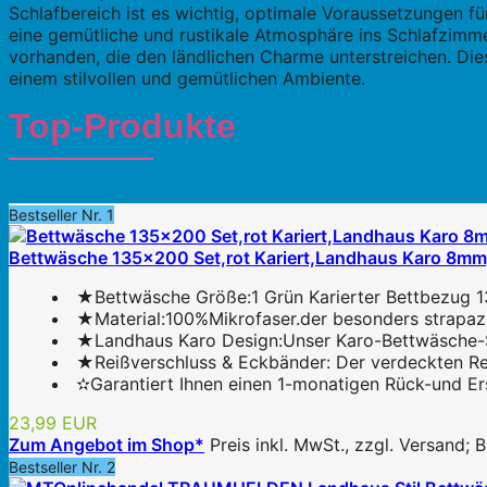
Schlafbereich ist es wichtig, optimale Voraussetzungen fü
eine gemütliche und rustikale Atmosphäre ins Schlafzimmer
vorhanden, die den ländlichen Charme unterstreichen. Di
einem stilvollen und gemütlichen Ambiente.
Top-Produkte
Bestseller Nr. 1
Bettwäsche 135x200 Set,rot Kariert,Landhaus Karo 8
★Bettwäsche Größe:1 Grün Karierter Bettbezug
★Material:100%Mikrofaser.der besonders strapazie
★Landhaus Karo Design:Unser Karo-Bettwäsche-Set 
★Reißverschluss & Eckbänder: Der verdeckten Reiß
✫Garantiert Ihnen einen 1-monatigen Rück-und Er
23,99 EUR
Zum Angebot im Shop*
Preis inkl. MwSt., zzgl. Versand;
Bestseller Nr. 2