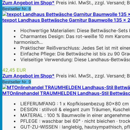
Zum Angebot im Shop*
Preis inkl. MwSt., zzgl. Versand;
Bestseller Nr. 8
texpot Landhaus Bettwäsche Garnitur Baumwolle 135 x 2
Hochwertige Materialien: Diese Bettwäsche-Sets be
Charmantes Design: Das rot-weiße 10 mm Karomust
harmonisch...
Praktischer Reißverschluss: Jedes Set ist mit ei
Einfache Pflege: Die Bettwäsche ist bis zu 90 Gra
Vielseitige Verwendung: Diese Landhaus-Bettwäsch
42,45 EUR
Zum Angebot im Shop*
Preis inkl. MwSt., zzgl. Versand;
Bestseller Nr. 9
MTOnlinehandel TRAUMHELDEN Landhaus-Stil Bettwäsche 
LIEFERUMFANG : 1 x Kopfkissenbezug 80x80 cm
DESIGN : stillvoll & elegant zum Träumen, Kuschel
MATERIAL : 100 % Baumwolle in einer angenehmen 
PFLEGE : waschbar bei 60° · nicht bleichen · troc
GUT-ZU-WISSEN : langlebig, hautsympathisch, pfle