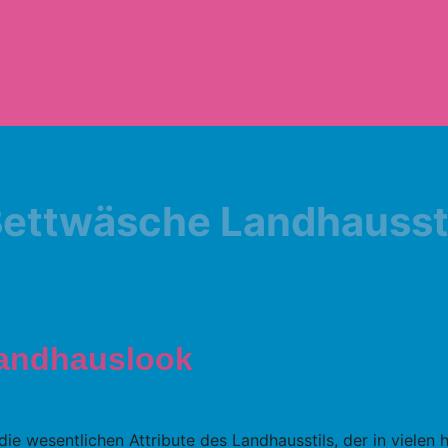
ettwäsche Landhausst
andhauslook
 die wesentlichen Attribute des Landhausstils, der in viele