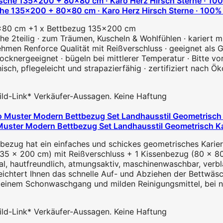
135x200 + 80x80 cm · Karo Herz Hirsch Sterne · 100% Ba
80x80 cm +1 x Bettbezug 135x200 cm
che 2teilig · zum Träumen, Kuscheln & Wohlfühlen · kariert mi
ehmen Renforce Qualität mit Reißverschluss · geeignet als
 trocknergeeignet · bügeln bei mittlerer Temperatur · Bitte
isch, pflegeleicht und strapazierfähig · zertifiziert nach 
 Bild-Link* Verkäufer-Aussagen. Keine Haftung
Muster Modern Bettbezug Set Landhausstil Geometrisch K
hat ein einfaches und schickes geometrisches Kariert must
35 x 200 cm) mit Reißverschluss + 1 Kissenbezug (80 x 80 
, hautfreundlich, atmungsaktiv, maschinenwaschbar, verbl
leichtert Ihnen das schnelle Auf- und Abziehen der Bettwäs
einem Schonwaschgang und milden Reinigungsmittel, bei nie
 Bild-Link* Verkäufer-Aussagen. Keine Haftung