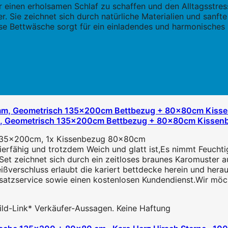
r einen erholsamen Schlaf zu schaffen und den Alltagsstress
. Sie zeichnet sich durch natürliche Materialien und sanfte
ese Bettwäsche sorgt für ein einladendes und harmonisches
mm, Geometrisch 135x200cm Bettbezug + 80x80cm Kissen
 135x200cm, 1x Kissenbezug 80x80cm
rfähig und trotzdem Weich und glatt ist,Es nimmt Feuchtig
zeichnet sich durch ein zeitloses braunes Karomuster aus,
verschluss erlaubt die kariert bettdecke herein und heraus
satzservice sowie einen kostenlosen Kundendienst.Wir möch
 Bild-Link* Verkäufer-Aussagen. Keine Haftung