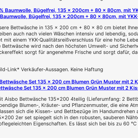
aumwolle, Bügelfrei, 135 x 200cm + 80 x 80cm, mit YKK-Q
sere Bettwäsche in 135 x 200 cm + 80 x 80 cm bietet Ihnen
eiben auch nach vielen Wäschen intensiv und lebendig, soda
et mit einem YKK-Qualitätsreißverschluss für eine hohe Le
ettwäsche wird nach den höchsten Umwelt- und Sicherheits
ereffekt sorgt für angenehme Frische und sorgt dafür, da
 Bild-Link* Verkäufer-Aussagen. Keine Haftung
ettwäsche Set 135 x 200 cm Blumen Grün Muster mit 2 Ki
it Aisbo Bettwäsche 135x200 4teilig (Lieferumfang: 2 Be
bendige Blumen-, Kräuter- und Pflanzenmuster, die eine Atm
lassen sich die Kissen- und Bettbezüge im Handumdrehen au
200 2er set spiegelt sich in den robusten, sauberen Nähte
legeleichten Eigenschaften. Es lässt sich bei bis zu 60 °C