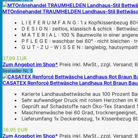
MTOnlinehandel TRAUMHELDEN Landhaus-Stil Bettwäsche 
L I E F E R U M F A N G : 1 x Kopfkissenbezug 
D E S I G N : zeitlos, klassisch & schick · Bettwäs
M A T E R I A L : 100 % Baumwolle in einer angen
P F L E G E : waschbar bei 60° · nicht bleichen ·
G U T - Z U - W I S S E N : langlebig, hautsympath
37,99 EUR
Zum Angebot im Shop*
Preis inkl. MwSt., zzgl. Versand;
Bestseller Nr. 5
CASATEX Renforcé Bettwäsche Landhaus Rot Braun Baumw
Karierte Landhausbettwäsche aus 100 Prozent Ba
Sehr aufwendiger Druck mit rotem Herzchen im K
Geprüft auf Schadstoffe nach Öko-Tex Standard 
Maschinenwäsche bei 60 Grad, trocknergeeignet, k
Lieferumfang 1x Deckenbezug, 1x Kissenbezug 
39,95 EUR
Zum Angebot im Shop*
Preis inkl. MwSt., zzgl. Versand;