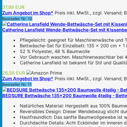
37,99 EUR
Zum Angebot im Shop*
Preis inkl. MwSt., zzgl. Versand;
Bestseller Nr. 10
Catherine Lansfield Wende-Bettwäsche-Set mit Kissenbe
Pflegeleicht: geeignet für Maschinenwäsche und Tr
Bettwäsche-Set für Einzelbett: 135 x 200 cm + 
52 % Polyester, 48 % Baumwolle
Vor Gebrauch waschen. Maschinenwaschbar bei 4
Catherine Lansfield ist bekannt für Stil und Quali
26,56 EUR
Zum Angebot im Shop*
Preis inkl. MwSt., zzgl. Versand;
Bestseller Nr. 11
BEDSURE Bettwäsche 135x200 Baumwolle 4teilig - Bettw
Natürliches Material: Hergestellt aus 100% Baumwo
Reversibles Design: Dieser Wendebezug sticht durc
Hautfreundlich: Das sanfte Baumwollgewebe ist we
Durchdachte Details: Acht Eckbinder im Inneren de