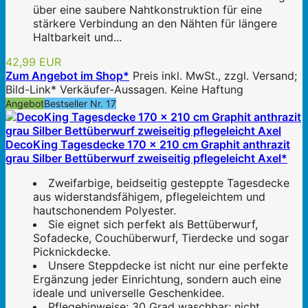
über eine saubere Nahtkonstruktion für eine
stärkere Verbindung an den Nähten für längere
Haltbarkeit und...
42,99 EUR
Zum Angebot im Shop*
Preis inkl. MwSt., zzgl. Versand;
Bild-Link* Verkäufer-Aussagen. Keine Haftung
Angebot
Bestseller Nr. 17
DecoKing Tagesdecke 170 x 210 cm Graphit anthrazit
grau Silber Bettüberwurf zweiseitig pflegeleicht Axel*
Zweifarbige, beidseitig gesteppte Tagesdecke
aus widerstandsfähigem, pflegeleichtem und
hautschonendem Polyester.
Sie eignet sich perfekt als Bettüberwurf,
Sofadecke, Couchüberwurf, Tierdecke und sogar
Picknickdecke.
Unsere Steppdecke ist nicht nur eine perfekte
Ergänzung jeder Einrichtung, sondern auch eine
ideale und universelle Geschenkidee.
Pflegehinweise: 30 Grad waschbar; nicht