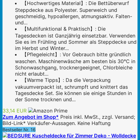
【Hochwertiges Material】: Die Bettüberwurf
Steppdecke aus Polyester. Superweich und
geschmeidig, hypoallergen, atmungsaktiv. Falten-
und...
【Multifunktional & Praktisch】: Die
Tagesdecken ist Ganzjährig einsetzbar. Verwenden
Sie es im Frühling und Sommer als Steppdecke und
im Herbst und Winter...
【Pflegeleicht】: Vor Gebrauch bitte gründlich
waschen. Maschinenwäsche am besten bis 30°C in
Schonwaschgang, trocknergeeignet, Chlorbleiche
nicht erlaubt...
【Warme Tipps】: Da die Verpackung
vakuumverpackt ist, schrumpft und knittert das
Tagesdecke Set. Sie können sie einige Stunden in
der Sonne trocknen und...
33,14 EUR
Zum Angebot im Shop*
Preis inkl. MwSt., zzgl. Versand;
Bild-Link* Verkäufer-Aussagen. Keine Haftung
Bestseller Nr. 16