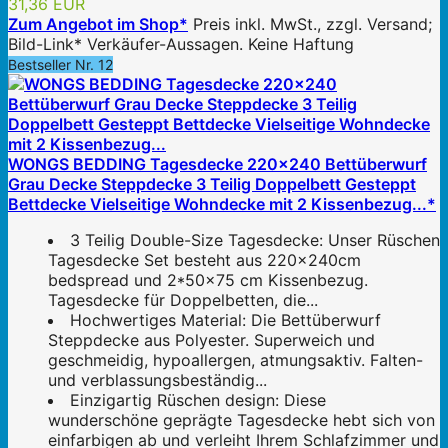
31,36 EUR
Zum Angebot im Shop*
Preis inkl. MwSt., zzgl. Versand;
Bild-Link* Verkäufer-Aussagen. Keine Haftung
Bestseller Nr. 12
WONGS BEDDING Tagesdecke 220x240 Bettüberwurf
Grau Decke Steppdecke 3 Teilig Doppelbett Gesteppt
Bettdecke Vielseitige Wohndecke mit 2 Kissenbezug...*
3 Teilig Double-Size Tagesdecke: Unser Rüschen
Tagesdecke Set besteht aus 220x240cm
bedspread und 2*50x75 cm Kissenbezug.
Tagesdecke für Doppelbetten, die...
Hochwertiges Material: Die Bettüberwurf
Steppdecke aus Polyester. Superweich und
geschmeidig, hypoallergen, atmungsaktiv. Falten-
und verblassungsbeständig...
Einzigartig Rüschen design: Diese
wunderschöne geprägte Tagesdecke hebt sich von
einfarbigen ab und verleiht Ihrem Schlafzimmer und