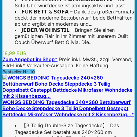
Sofa Überwurfdecke ist atmungsaktiv und lässt...
𝗙Ü𝗥 𝗕𝗘𝗧𝗧 & 𝗦𝗢𝗙𝗔 – Dank des großen Formats
deckt der moderne Bettüberwurf beide Betthälften
ab und ergibt ein modernes und...
𝗝𝗘𝗗𝗘𝗥 𝗪𝗢𝗛𝗡𝗦𝗧𝗜𝗟 – Bringen Sie einen
gemütlichen Flair in Ihr Zimmer mit unserem Quilt
Couch Überwurf Bett Olivia. Die...
18,99 EUR
Zum Angebot im Shop*
Preis inkl. MwSt., zzgl. Versand;
Bild-Link* Verkäufer-Aussagen. Keine Haftung
Bestseller Nr. 10
WONGS BEDDING Tagesdecke 240x260 Bettüberwurf
Boho Decke Steppdecke 3 Teilig Doppelbett Gesteppt
Bettdecke Mikrofaser Wohndecke mit 2 Kissenbezug...*
【3 Teilig Double-Size Tagesdecke】: Das
Tagesdecke Set besteht aus 240x260 cm