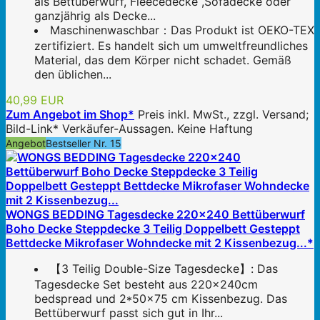
als Bettüberwurf, Fleecedecke ,Sofadecke oder
ganzjährig als Decke...
Maschinenwaschbar：Das Produkt ist OEKO-TEX
zertifiziert. Es handelt sich um umweltfreundliches
Material, das dem Körper nicht schadet. Gemäß
den üblichen...
40,99 EUR
Zum Angebot im Shop*
Preis inkl. MwSt., zzgl. Versand;
Bild-Link* Verkäufer-Aussagen. Keine Haftung
Angebot
Bestseller Nr. 15
WONGS BEDDING Tagesdecke 220x240 Bettüberwurf
Boho Decke Steppdecke 3 Teilig Doppelbett Gesteppt
Bettdecke Mikrofaser Wohndecke mit 2 Kissenbezug...*
【3 Teilig Double-Size Tagesdecke】: Das
Tagesdecke Set besteht aus 220x240cm
bedspread und 2*50x75 cm Kissenbezug. Das
Bettüberwurf passt sich gut in Ihr...