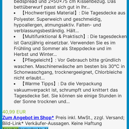
bedspread und 2*50x75 cm Kissenbezug. Das
bettüberwurf passt sich gut in Ihr...
【Hochwertiges Material】: Die Tagesdecke aus
Polyester. Superweich und geschmeidig,
hypoallergen, atmungsaktiv. Falten- und
verblassungsbeständig. Hält...
【Multifunktional & Praktisch】: Die tagesdecken
ist Ganzjährig einsetzbar. Verwenden Sie es im
Frühling und Sommer als Steppdecke und im
Herbst und Winter...
【Pflegeleicht】: Vor Gebrauch bitte gründlich
waschen. Maschinenwäsche am besten bis 30°C in
Schonwaschgang, trocknergeeignet, Chlorbleiche
nicht erlaubt...
【Warme Tipps】: Da die Verpackung
vakuumverpackt ist, schrumpft und knittert das
Tagesdecke Set. Sie können sie einige Stunden in
der Sonne trocknen und...
40,99 EUR
Zum Angebot im Shop*
Preis inkl. MwSt., zzgl. Versand;
Bild-Link* Verkäufer-Aussagen. Keine Haftung