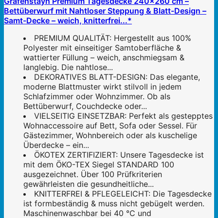
Gräfenstayn Premium Tagesdecke 240x260 cm –
Bettüberwurf mit Nahtloser Steppung & Blatt-Design –
Samt-Decke – weich, knitterfrei...*
PREMIUM QUALITÄT: Hergestellt aus 100%
Polyester mit einseitiger Samtoberfläche &
wattierter Füllung – weich, anschmiegsam &
langlebig. Die nahtlose...
DEKORATIVES BLATT-DESIGN: Das elegante,
moderne Blattmuster wirkt stilvoll in jedem
Schlafzimmer oder Wohnzimmer. Ob als
Bettüberwurf, Couchdecke oder...
VIELSEITIG EINSETZBAR: Perfekt als gestepptes
Wohnaccessoire auf Bett, Sofa oder Sessel. Für
Gästezimmer, Wohnbereich oder als kuschelige
Überdecke – ein...
ÖKOTEX ZERTIFIZIERT: Unsere Tagesdecke ist
mit dem ÖKO-TEX Siegel STANDARD 100
ausgezeichnet. Über 100 Prüfkriterien
gewährleisten die gesundheitliche...
KNITTERFREI & PFLEGELEICHT: Die Tagesdecke
ist formbeständig & muss nicht gebügelt werden.
Maschinenwaschbar bei 40 °C und