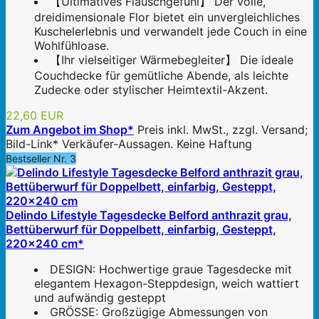
【Ultimatives Flauschgefühl】 Der volle,
dreidimensionale Flor bietet ein unvergleichliches
Kuschelerlebnis und verwandelt jede Couch in eine
Wohlfühloase.
【Ihr vielseitiger Wärmebegleiter】 Die ideale
Couchdecke für gemütliche Abende, als leichte
Zudecke oder stylischer Heimtextil-Akzent.
22,60 EUR
Zum Angebot im Shop*
Preis inkl. MwSt., zzgl. Versand;
Bild-Link* Verkäufer-Aussagen. Keine Haftung
Bestseller Nr. 3
Delindo Lifestyle Tagesdecke Belford anthrazit grau,
Bettüberwurf für Doppelbett, einfarbig, Gesteppt,
220x240 cm*
DESIGN: Hochwertige graue Tagesdecke mit
elegantem Hexagon-Steppdesign, weich wattiert
und aufwändig gesteppt
GRÖSSE: Großzügige Abmessungen von