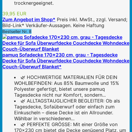
trocknergeeignet.
39,95 EUR
Zum Angebot im Shop*
Preis inkl. MwSt., zzgl. Versand;
Bild-Link* Verkäufer-Aussagen. Keine Haftung
Bestseller Nr. 8
pamuq Sofadecke 170x230 cm, grau - Tagesdecke
Decke für Sofa Überwurfdecke Couchdecke Wohndecke
Couch-Überwurf Blanket*
🌿 HOCHWERTIGE MATERIALIEN FÜR DEIN
WOHLBEFINDEN: Aus 85% Baumwolle und 15%
Polyester gefertigt, bietet unsere pamuq
Tagesdecke nicht nur Komfort, sondern...
🌿 ALLTAGSTAUGLICHER BEGLEITER: Ob als
Tagesdecke, Sofaüberwurf oder einfach zum
Einkuscheln – diese Decke ist ein Allrounder.
Wählbar in verschiedenen...
🌿 PERFEKTE GRÖSSE: Mit einer Größe von
170x230 cm bietet die Decke genügend Platz, um