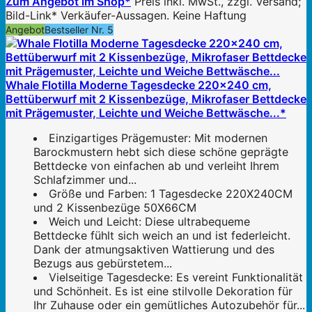
Zum Angebot im Shop*
Preis inkl. MwSt., zzgl. Versand;
Bild-Link* Verkäufer-Aussagen. Keine Haftung
Angebot
Bestseller Nr. 5
Whale Flotilla Moderne Tagesdecke 220x240 cm,
Bettüberwurf mit 2 Kissenbezüge, Mikrofaser Bettdecke
mit Prägemuster, Leichte und Weiche Bettwäsche...*
Einzigartiges Prägemuster: Mit modernen
Barockmustern hebt sich diese schöne geprägte
Bettdecke von einfachen ab und verleiht Ihrem
Schlafzimmer und...
Größe und Farben: 1 Tagesdecke 220X240CM
und 2 Kissenbezüge 50X66CM
Weich und Leicht: Diese ultrabequeme
Bettdecke fühlt sich weich an und ist federleicht.
Dank der atmungsaktiven Wattierung und des
Bezugs aus gebürstetem...
Vielseitige Tagesdecke: Es vereint Funktionalität
und Schönheit. Es ist eine stilvolle Dekoration für
Ihr Zuhause oder ein gemütliches Autozubehör für...