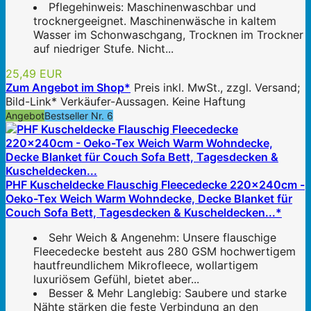
Pflegehinweis: Maschinenwaschbar und
trocknergeeignet. Maschinenwäsche in kaltem
Wasser im Schonwaschgang, Trocknen im Trockner
auf niedriger Stufe. Nicht...
25,49 EUR
Zum Angebot im Shop*
Preis inkl. MwSt., zzgl. Versand;
Bild-Link* Verkäufer-Aussagen. Keine Haftung
Angebot
Bestseller Nr. 6
PHF Kuscheldecke Flauschig Fleecedecke 220x240cm -
Oeko-Tex Weich Warm Wohndecke, Decke Blanket für
Couch Sofa Bett, Tagesdecken & Kuscheldecken...*
Sehr Weich & Angenehm: Unsere flauschige
Fleecedecke besteht aus 280 GSM hochwertigem
hautfreundlichem Mikrofleece, wollartigem
luxuriösem Gefühl, bietet aber...
Besser & Mehr Langlebig: Saubere und starke
Nähte stärken die feste Verbindung an den