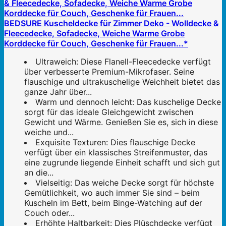
BEDSURE Kuscheldecke für Zimmer Deko - Wolldecke &
Fleecedecke, Sofadecke, Weiche Warme Grobe
Korddecke für Couch, Geschenke für Frauen...*
Ultraweich: Diese Flanell-Fleecedecke verfügt
über verbesserte Premium-Mikrofaser. Seine
flauschige und ultrakuschelige Weichheit bietet das
ganze Jahr über...
Warm und dennoch leicht: Das kuschelige Decke
sorgt für das ideale Gleichgewicht zwischen
Gewicht und Wärme. Genießen Sie es, sich in diese
weiche und...
Exquisite Texturen: Dies flauschige Decke
verfügt über ein klassisches Streifenmuster, das
eine zugrunde liegende Einheit schafft und sich gut
an die...
Vielseitig: Das weiche Decke sorgt für höchste
Gemütlichkeit, wo auch immer Sie sind – beim
Kuscheln im Bett, beim Binge-Watching auf der
Couch oder...
Erhöhte Haltbarkeit: Dies Plüschdecke verfügt