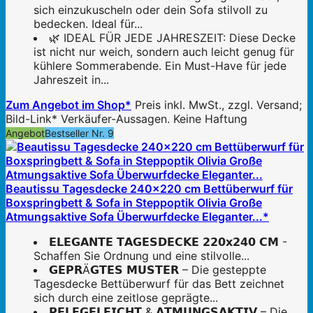
sich einzukuscheln oder dein Sofa stilvoll zu
bedecken. Ideal für...
🌿 IDEAL FÜR JEDE JAHRESZEIT: Diese Decke
ist nicht nur weich, sondern auch leicht genug für
kühlere Sommerabende. Ein Must-Have für jede
Jahreszeit in...
Zum Angebot im Shop*
Preis inkl. MwSt., zzgl. Versand;
Bild-Link* Verkäufer-Aussagen. Keine Haftung
Angebot
Bestseller Nr. 9
Beautissu Tagesdecke 240x220 cm Bettüberwurf für
Boxspringbett & Sofa in Steppoptik Olivia Große
Atmungsaktive Sofa Überwurfdecke Eleganter...*
𝗘𝗟𝗘𝗚𝗔𝗡𝗧𝗘 𝗧𝗔𝗚𝗘𝗦𝗗𝗘𝗖𝗞𝗘 𝟮𝟮𝟬𝘅𝟮𝟰𝟬 𝗖𝗠 -
Schaffen Sie Ordnung und eine stilvolle...
𝗚𝗘𝗣𝗥Ä𝗚𝗧𝗘𝗦 𝗠𝗨𝗦𝗧𝗘𝗥 – Die gesteppte
Tagesdecke Bettüberwurf für das Bett zeichnet
sich durch eine zeitlose geprägte...
𝗣𝗙𝗟𝗘𝗚𝗘𝗟𝗘𝗜𝗖𝗛𝗧 & 𝗔𝗧𝗠𝗨𝗡𝗚𝗦𝗔𝗞𝗧𝗜𝗩 – Die