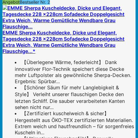
Angebot
Bestseller Nr. 2
EMME Sherpa Kuscheldecke, Dicke und Elegant,
Tagesdecke 228 x228cm Sofadecke Doppelgesicht
Extra Weich, Warme Gemütliche Wendbare Grau
Flauschige...*
【Überlegene Wärme, federleicht】 Dank
innovativer Flor-Technik speichert diese Decke
mehr Luftpolster als gewöhnliche Sherpa-Decken.
Ergebnis: Spürbar...
【Schöner Säum für mehr Langlebigkeit &
Style】 Verleiht unserer flauschigen Decke den
letzten Schliff. Die sauber verarbeiteten Kanten
sehen nicht nur...
【Zertifiziert kuschelweich & sicher】
Hergestellt aus ÖKO-TEX zertifizierten Materialien.
Extrem weich und hautfreundlich – für sorgenfreies
Kuscheln in...