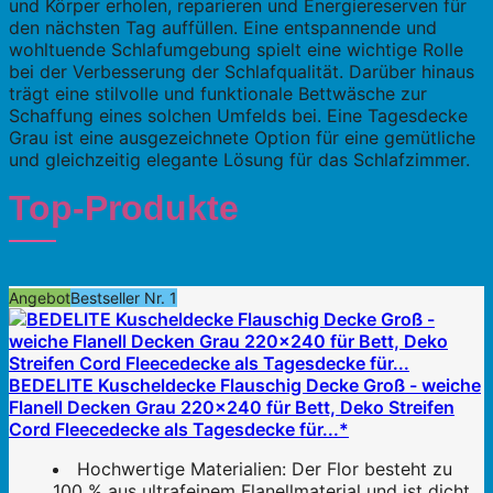
und Körper erholen, reparieren und Energiereserven für
den nächsten Tag auffüllen. Eine entspannende und
wohltuende Schlafumgebung spielt eine wichtige Rolle
bei der Verbesserung der Schlafqualität. Darüber hinaus
trägt eine stilvolle und funktionale Bettwäsche zur
Schaffung eines solchen Umfelds bei. Eine Tagesdecke
Grau ist eine ausgezeichnete Option für eine gemütliche
und gleichzeitig elegante Lösung für das Schlafzimmer.
Top-Produkte
Angebot
Bestseller Nr. 1
BEDELITE Kuscheldecke Flauschig Decke Groß - weiche
Flanell Decken Grau 220x240 für Bett, Deko Streifen
Cord Fleecedecke als Tagesdecke für...*
Hochwertige Materialien: Der Flor besteht zu
100 % aus ultrafeinem Flanellmaterial und ist dicht