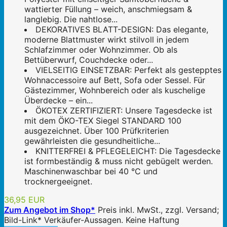
wattierter Füllung – weich, anschmiegsam &
langlebig. Die nahtlose...
DEKORATIVES BLATT-DESIGN: Das elegante,
moderne Blattmuster wirkt stilvoll in jedem
Schlafzimmer oder Wohnzimmer. Ob als
Bettüberwurf, Couchdecke oder...
VIELSEITIG EINSETZBAR: Perfekt als gestepptes
Wohnaccessoire auf Bett, Sofa oder Sessel. Für
Gästezimmer, Wohnbereich oder als kuschelige
Überdecke – ein...
ÖKOTEX ZERTIFIZIERT: Unsere Tagesdecke ist
mit dem ÖKO-TEX Siegel STANDARD 100
ausgezeichnet. Über 100 Prüfkriterien
gewährleisten die gesundheitliche...
KNITTERFREI & PFLEGELEICHT: Die Tagesdecke
ist formbeständig & muss nicht gebügelt werden.
Maschinenwaschbar bei 40 °C und
trocknergeeignet.
36,95 EUR
Zum Angebot im Shop*
Preis inkl. MwSt., zzgl. Versand;
Bild-Link* Verkäufer-Aussagen. Keine Haftung