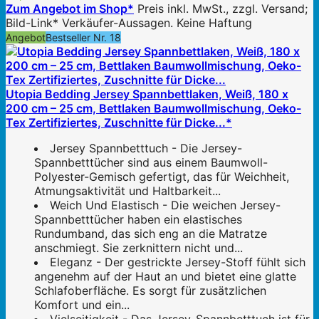
Zum Angebot im Shop*
Preis inkl. MwSt., zzgl. Versand;
Bild-Link* Verkäufer-Aussagen. Keine Haftung
Angebot
Bestseller Nr. 18
Utopia Bedding Jersey Spannbettlaken, Weiß, 180 x
200 cm – 25 cm, Bettlaken Baumwollmischung, Oeko-
Tex Zertifiziertes, Zuschnitte für Dicke...*
Jersey Spannbetttuch - Die Jersey-
Spannbetttücher sind aus einem Baumwoll-
Polyester-Gemisch gefertigt, das für Weichheit,
Atmungsaktivität und Haltbarkeit...
Weich Und Elastisch - Die weichen Jersey-
Spannbetttücher haben ein elastisches
Rundumband, das sich eng an die Matratze
anschmiegt. Sie zerknittern nicht und...
Eleganz - Der gestrickte Jersey-Stoff fühlt sich
angenehm auf der Haut an und bietet eine glatte
Schlafoberfläche. Es sorgt für zusätzlichen
Komfort und ein...