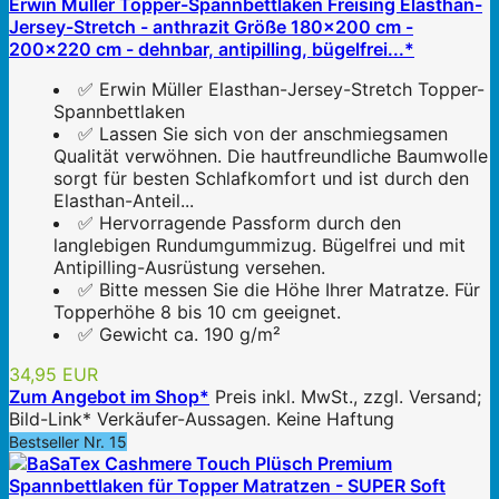
Erwin Müller Topper-Spannbettlaken Freising Elasthan-
Jersey-Stretch - anthrazit Größe 180x200 cm -
200x220 cm - dehnbar, antipilling, bügelfrei...*
✅ Erwin Müller Elasthan-Jersey-Stretch Topper-
Spannbettlaken
✅ Lassen Sie sich von der anschmiegsamen
Qualität verwöhnen. Die hautfreundliche Baumwolle
sorgt für besten Schlafkomfort und ist durch den
Elasthan-Anteil...
✅ Hervorragende Passform durch den
langlebigen Rundumgummizug. Bügelfrei und mit
Antipilling-Ausrüstung versehen.
✅ Bitte messen Sie die Höhe Ihrer Matratze. Für
Topperhöhe 8 bis 10 cm geeignet.
✅ Gewicht ca. 190 g/m²
34,95 EUR
Zum Angebot im Shop*
Preis inkl. MwSt., zzgl. Versand;
Bild-Link* Verkäufer-Aussagen. Keine Haftung
Bestseller Nr. 15