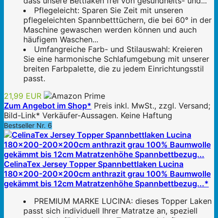
dass unsere Bettlaken frei von gesundheits- und...
Pflegeleicht: Sparen Sie Zeit mit unseren
pflegeleichten Spannbetttüchern, die bei 60° in der
Maschine gewaschen werden können und auch
häufigem Waschen...
Umfangreiche Farb- und Stilauswahl: Kreieren
Sie eine harmonische Schlafumgebung mit unserer
breiten Farbpalette, die zu jedem Einrichtungsstil
passt.
21,99 EUR
Zum Angebot im Shop*
Preis inkl. MwSt., zzgl. Versand;
Bild-Link* Verkäufer-Aussagen. Keine Haftung
Bestseller Nr. 6
CelinaTex Jersey Topper Spannbettlaken Lucina
180x200-200x200cm anthrazit grau 100% Baumwolle
gekämmt bis 12cm Matratzenhöhe Spannbettbezug...*
PREMIUM MARKE LUCINA: dieses Topper Laken
passt sich individuell Ihrer Matratze an, speziell