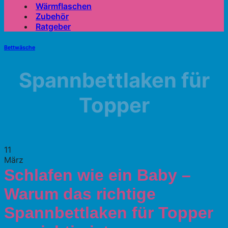
Wärmflaschen
Zubehör
Ratgeber
Bettwäsche
Spannbettlaken für
Topper
11
März
Schlafen wie ein Baby –
Warum das richtige
Spannbettlaken für Topper