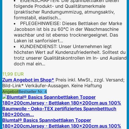
EIGENSCHAFTEN: Die Spannbettlaken bieten
folgende Produkt- und Qualitätsmerkmale
(praktischer Rundumgummizug, atmungsaktiv,
formstabil, elastisch...
PFLEGEHINWEISE: Dieses Bettlaken der Marke
Jacobson ist bis zu 60°C in der Waschmaschine
waschbar und ist ebenso trocknergeeignet. Das
Laken ist sanforisiert...
KUNDENDIENST: Unser Unternehmen legt
höchsten Wert auf Kundenzufriedenheit. Solltest du
trotz unserer Qualitätskontrollen im In- und Ausland
doch mal ein...
11,99 EUR
Zum Angebot im Shop*
Preis inkl. MwSt., zzgl. Versand;
Bild-Link* Verkäufer-Aussagen. Keine Haftung
Angebot
Bestseller Nr. 4
Blumtal® Basics Spannbettlaken Topper
180x200cmJersey - Bettlaken 180x200cm aus 100%