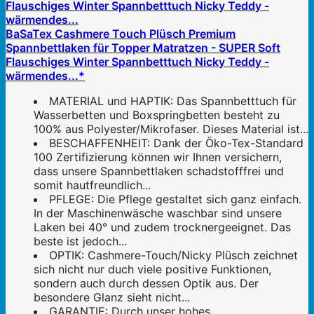
BaSaTex Cashmere Touch Plüsch Premium
Spannbettlaken für Topper Matratzen - SUPER Soft
Flauschiges Winter Spannbetttuch Nicky Teddy -
wärmendes...*
MATERIAL und HAPTIK: Das Spannbetttuch für
Wasserbetten und Boxspringbetten besteht zu
100% aus Polyester/Mikrofaser. Dieses Material ist...
BESCHAFFENHEIT: Dank der Öko-Tex-Standard
100 Zertifizierung können wir Ihnen versichern,
dass unsere Spannbettlaken schadstofffrei und
somit hautfreundlich...
PFLEGE: Die Pflege gestaltet sich ganz einfach.
In der Maschinenwäsche waschbar sind unsere
Laken bei 40° und zudem trocknergeeignet. Das
beste ist jedoch...
OPTIK: Cashmere-Touch/Nicky Plüsch zeichnet
sich nicht nur duch viele positive Funktionen,
sondern auch durch dessen Optik aus. Der
besondere Glanz sieht nicht...
GARANTIE: Durch unser hohes