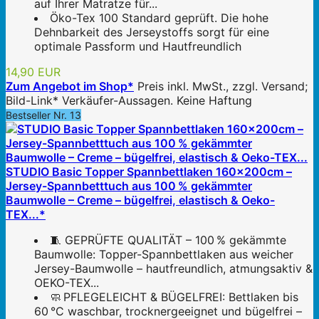
auf Ihrer Matratze für...
Öko-Tex 100 Standard geprüft. Die hohe
Dehnbarkeit des Jerseystoffs sorgt für eine
optimale Passform und Hautfreundlich
14,90 EUR
Zum Angebot im Shop*
Preis inkl. MwSt., zzgl. Versand;
Bild-Link* Verkäufer-Aussagen. Keine Haftung
Bestseller Nr. 13
STUDIO Basic Topper Spannbettlaken 160x200cm –
Jersey-Spannbetttuch aus 100 % gekämmter
Baumwolle – Creme – bügelfrei, elastisch & Oeko-
TEX...*
🧵 GEPRÜFTE QUALITÄT – 100 % gekämmte
Baumwolle: Topper-Spannbettlaken aus weicher
Jersey-Baumwolle – hautfreundlich, atmungsaktiv &
OEKO-TEX...
🧼 PFLEGELEICHT & BÜGELFREI: Bettlaken bis
60 °C waschbar, trocknergeeignet und bügelfrei –