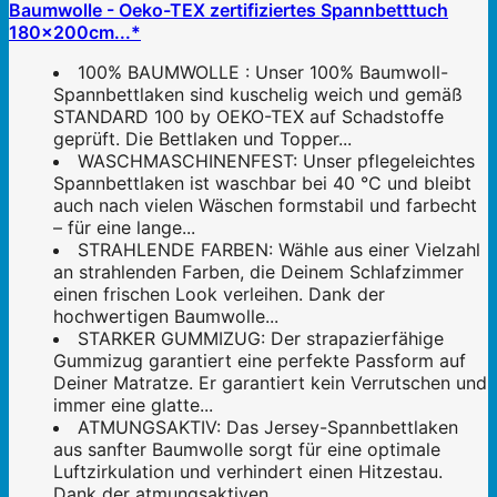
Baumwolle - Oeko-TEX zertifiziertes Spannbetttuch
180x200cm...*
100% BAUMWOLLE : Unser 100% Baumwoll-
Spannbettlaken sind kuschelig weich und gemäß
STANDARD 100 by OEKO-TEX auf Schadstoffe
geprüft. Die Bettlaken und Topper...
WASCHMASCHINENFEST: Unser pflegeleichtes
Spannbettlaken ist waschbar bei 40 °C und bleibt
auch nach vielen Wäschen formstabil und farbecht
– für eine lange...
STRAHLENDE FARBEN: Wähle aus einer Vielzahl
an strahlenden Farben, die Deinem Schlafzimmer
einen frischen Look verleihen. Dank der
hochwertigen Baumwolle...
STARKER GUMMIZUG: Der strapazierfähige
Gummizug garantiert eine perfekte Passform auf
Deiner Matratze. Er garantiert kein Verrutschen und
immer eine glatte...
ATMUNGSAKTIV: Das Jersey-Spannbettlaken
aus sanfter Baumwolle sorgt für eine optimale
Luftzirkulation und verhindert einen Hitzestau.
Dank der atmungsaktiven...