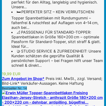
perfekt für den Alltag, langlebig und hygienisch.
Unsere...
🛏️ PERFEKTER SITZ – KEIN VERRUTSCHEN:
Topper Spannbettlaken mit Rundumgummi –
faltenfrei & rutschfest auf Auflagen von 4–14 cm,
auch bei...
📐 PASSGENAU FÜR STANDARD-TOPPER:
Spannbettlaken in Größe 160x200 cm – optimale
Passform für Standard-Topper, sitzt straff & glatt.
Ideal für...
🤝 STUDIO SERVICE & ZUFRIEDENHEIT: Unsere
Kunden schätzen die geprüfte Qualität &
persönlichen Support – bei Fragen hilft unser Team
schnell & direkt...
19,99 EUR
Zum Angebot im Shop*
Preis inkl. MwSt., zzgl. Versand;
Bild-Link* Verkäufer-Aussagen. Keine Haftung
Bestseller Nr. 14