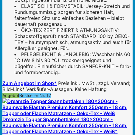
Boxspringbetten bis 12 cm Höhe. Nicht...
ELASTISCH & FORMSTABIL: Jersey-Stretch und
Rundumgummizug sorgen für sicheren Halt,
faltenfreien Sitz und einfaches Beziehen – bleibt
dauerhaft passgenau...
ÖKO-TEX ZERTIFIZIERT & ATMUNGSAKTIV:
Schadstoffgeprüft nach STANDARD 100 by OEKO-
TEX – hautsympathisch, atmungsaktiv und auch für
Allergiker geeignet. Für...
PFLEGELEICHT & LANGLEBIG: Waschbar bis 60
°C (Weiß bis 90 °C), trocknergeeignet und
bügelfrei. Einlaufsicher durch SANFOR-KNIT – farb-
und formbeständig...
Zum Angebot im Shop*
Preis inkl. MwSt., zzgl. Versand;
Bild-Link* Verkäufer-Aussagen. Keine Haftung
Angebot
Bestseller Nr. 17
Dreamzie Topper Spannbettlaken 180x200cm -
Baumwolle Elastan Premium Komfort 250gsm - 18 cm,
Topper oder Flache Matratzen - Oeko-Tex - Weiß*