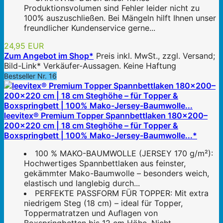
Produktionsvolumen sind Fehler leider nicht zu
100% auszuschließen. Bei Mängeln hilft Ihnen unser
freundlicher Kundenservice gerne...
24,95 EUR
Zum Angebot im Shop*
Preis inkl. MwSt., zzgl. Versand;
Bild-Link* Verkäufer-Aussagen. Keine Haftung
Bestseller Nr. 16
leevitex® Premium Topper Spannbettlaken 180x200–
200x220 cm | 18 cm Steghöhe – für Topper &
Boxspringbett | 100% Mako-Jersey-Baumwolle...*
100 % MAKO-BAUMWOLLE (JERSEY 170 g/m²):
Hochwertiges Spannbettlaken aus feinster,
gekämmter Mako-Baumwolle – besonders weich,
elastisch und langlebig durch...
PERFEKTE PASSFORM FÜR TOPPER: Mit extra
niedrigem Steg (18 cm) – ideal für Topper,
Toppermatratzen und Auflagen von