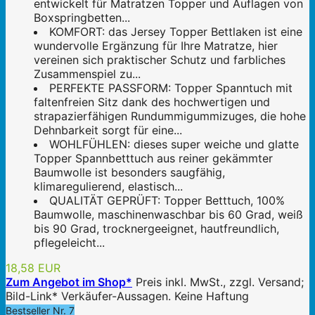
entwickelt für Matratzen Topper und Auflagen von
Boxspringbetten...
KOMFORT: das Jersey Topper Bettlaken ist eine
wundervolle Ergänzung für Ihre Matratze, hier
vereinen sich praktischer Schutz und farbliches
Zusammenspiel zu...
PERFEKTE PASSFORM: Topper Spanntuch mit
faltenfreien Sitz dank des hochwertigen und
strapazierfähigen Rundummigummizuges, die hohe
Dehnbarkeit sorgt für eine...
WOHLFÜHLEN: dieses super weiche und glatte
Topper Spannbetttuch aus reiner gekämmter
Baumwolle ist besonders saugfähig,
klimaregulierend, elastisch...
QUALITÄT GEPRÜFT: Topper Betttuch, 100%
Baumwolle, maschinenwaschbar bis 60 Grad, weiß
bis 90 Grad, trocknergeeignet, hautfreundlich,
pflegeleicht...
18,58 EUR
Zum Angebot im Shop*
Preis inkl. MwSt., zzgl. Versand;
Bild-Link* Verkäufer-Aussagen. Keine Haftung
Bestseller Nr. 7