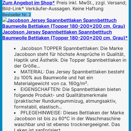
Zum Angebot im Shop*
Preis inkl. MwSt., zzgl. Versand;
Bild-Link* Verkäufer-Aussagen. Keine Haftung
Bestseller Nr. 2
Jacobson Jersey Spannbettlaken Spannbetttuch
Baumwolle Bettlaken (Topper 180-200x200 cm, Grau)*
Jacobson TOPPER Spannbettlaken: Die Marke
Jacobson steht für höchste Ansprüche in Qualität,
Haptik und Ästhetik. Die Topper Spannbettlaken in
der Größe...
MATERIAL: Das Jersey Spannbettlaken besteht
zu 100% aus Baumwolle und hat ein
Materialgewicht von ca. 160g/m².
EIGENSCHAFTEN: Die Spannbettlaken bieten
folgende Produkt- und Qualitätsmerkmale
(praktischer Rundumgummizug, atmungsaktiv,
formstabil, elastisch...
PFLEGEHINWEISE: Dieses Bettlaken der Marke
Jacobson ist bis zu 60°C in der Waschmaschine
waschbar und ist ebenso trocknergeeignet. Das
Laken ist sanforisiert...