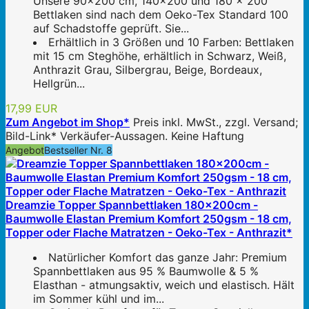
Unsere 90x200 cm, 140x200 und 180 x 200
Bettlaken sind nach dem Oeko-Tex Standard 100
auf Schadstoffe geprüft. Sie...
Erhältlich in 3 Größen und 10 Farben: Bettlaken
mit 15 cm Steghöhe, erhältlich in Schwarz, Weiß,
Anthrazit Grau, Silbergrau, Beige, Bordeaux,
Hellgrün...
17,99 EUR
Zum Angebot im Shop*
Preis inkl. MwSt., zzgl. Versand;
Bild-Link* Verkäufer-Aussagen. Keine Haftung
Angebot
Bestseller Nr. 8
Dreamzie Topper Spannbettlaken 180x200cm -
Baumwolle Elastan Premium Komfort 250gsm - 18 cm,
Topper oder Flache Matratzen - Oeko-Tex - Anthrazit*
Natürlicher Komfort das ganze Jahr: Premium
Spannbettlaken aus 95 % Baumwolle & 5 %
Elasthan - atmungsaktiv, weich und elastisch. Hält
im Sommer kühl und im...