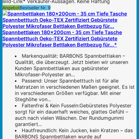
Bild-Link* Verkäufer-Aussagen. Keine Haftung
Angebot
Bestseller Nr. 9
Spannbettlaken 180x200cm - 35 cm Tiefe Tasche
Spannbetttuch Oeko-TEX Zertifiziert Gebürstete
Polyester Mikrofaser Bettlaken Bettbezug für...*
Markenqualität: BARBONS Spannbettlaken –
Qualität, die überzeugt. Jetzt bieten wir unseren
Kunden Spannbettlaken aus gebürsteter
Mikrofaser-Polyester an...
Passend: Unser Spannbetttuch ist für alle
Matratzen in verschiedenen Maßen geeignet. Es ist
in verschiedenen Größen verfügbar. Mit einer
Steghöhe von...
Faltenfrei & Kein Fusseln:Gebürstetes Polyester
sorgt für ein dauerhaft weiches, glattes Gefühl –
auch nach vielen Wäschen. Der Rundumgummi
garantiert...
Hautfreundlich: Kein Jucken, kein Kratzen – das
BARBONS Spannbettlaken wurde auf