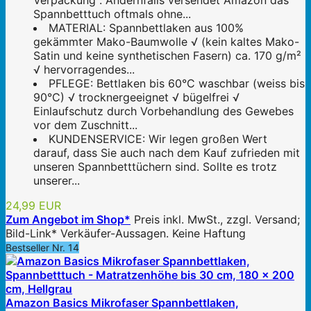
Verpackung". Andernfalls versendet Amazon das
Spannbetttuch oftmals ohne...
MATERIAL: Spannbettlaken aus 100%
gekämmter Mako-Baumwolle √ (kein kaltes Mako-
Satin und keine synthetischen Fasern) ca. 170 g/m²
√ hervorragendes...
PFLEGE: Bettlaken bis 60°C waschbar (weiss bis
90°C) √ trocknergeeignet √ bügelfrei √
Einlaufschutz durch Vorbehandlung des Gewebes
vor dem Zuschnitt...
KUNDENSERVICE: Wir legen großen Wert
darauf, dass Sie auch nach dem Kauf zufrieden mit
unseren Spannbetttüchern sind. Sollte es trotz
unserer...
24,99 EUR
Zum Angebot im Shop*
Preis inkl. MwSt., zzgl. Versand;
Bild-Link* Verkäufer-Aussagen. Keine Haftung
Bestseller Nr. 14
Amazon Basics Mikrofaser Spannbettlaken,