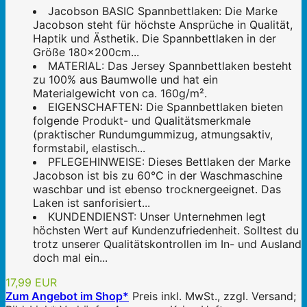
Jacobson BASIC Spannbettlaken: Die Marke
Jacobson steht für höchste Ansprüche in Qualität,
Haptik und Ästhetik. Die Spannbettlaken in der
Größe 180x200cm...
MATERIAL: Das Jersey Spannbettlaken besteht
zu 100% aus Baumwolle und hat ein
Materialgewicht von ca. 160g/m².
EIGENSCHAFTEN: Die Spannbettlaken bieten
folgende Produkt- und Qualitätsmerkmale
(praktischer Rundumgummizug, atmungsaktiv,
formstabil, elastisch...
PFLEGEHINWEISE: Dieses Bettlaken der Marke
Jacobson ist bis zu 60°C in der Waschmaschine
waschbar und ist ebenso trocknergeeignet. Das
Laken ist sanforisiert...
KUNDENDIENST: Unser Unternehmen legt
höchsten Wert auf Kundenzufriedenheit. Solltest du
trotz unserer Qualitätskontrollen im In- und Ausland
doch mal ein...
17,99 EUR
Zum Angebot im Shop*
Preis inkl. MwSt., zzgl. Versand;