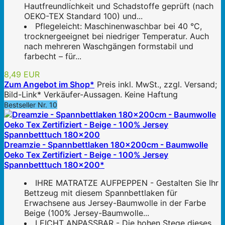
Hautfreundlichkeit und Schadstoffe geprüft (nach
OEKO-TEX Standard 100) und...
Pflegeleicht: Maschinenwaschbar bei 40 °C,
trocknergeeignet bei niedriger Temperatur. Auch
nach mehreren Waschgängen formstabil und
farbecht – für...
8,49 EUR
Zum Angebot im Shop*
Preis inkl. MwSt., zzgl. Versand;
Bild-Link* Verkäufer-Aussagen. Keine Haftung
Bestseller Nr. 10
Dreamzie - Spannbettlaken 180x200cm - Baumwolle
Oeko Tex Zertifiziert - Beige - 100% Jersey
Spannbetttuch 180x200*
IHRE MATRATZE AUFPEPPEN - Gestalten Sie Ihr
Bettzeug mit diesem Spannbettlaken für
Erwachsene aus Jersey-Baumwolle in der Farbe
Beige (100% Jersey-Baumwolle...
LEICHT ANPASSBAR - Die hohen Stege dieses