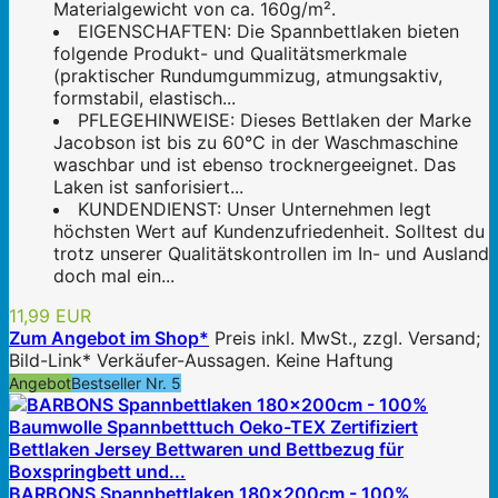
Materialgewicht von ca. 160g/m².
EIGENSCHAFTEN: Die Spannbettlaken bieten
folgende Produkt- und Qualitätsmerkmale
(praktischer Rundumgummizug, atmungsaktiv,
formstabil, elastisch...
PFLEGEHINWEISE: Dieses Bettlaken der Marke
Jacobson ist bis zu 60°C in der Waschmaschine
waschbar und ist ebenso trocknergeeignet. Das
Laken ist sanforisiert...
KUNDENDIENST: Unser Unternehmen legt
höchsten Wert auf Kundenzufriedenheit. Solltest du
trotz unserer Qualitätskontrollen im In- und Ausland
doch mal ein...
11,99 EUR
Zum Angebot im Shop*
Preis inkl. MwSt., zzgl. Versand;
Bild-Link* Verkäufer-Aussagen. Keine Haftung
Angebot
Bestseller Nr. 5
BARBONS Spannbettlaken 180x200cm - 100%