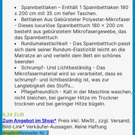
Spannbettlaken – Enthält 1 Spannbettlaken 180
x 200 cm mit 35 cm tiefen Taschen.
Bettlaken Aus Gebürsteter Polyester-Mikrofaser
- Dieses luxuriöse Spannbetttuch 180 x 200 cm
besteht aus gebürstetem Mikrofasergewebe, das
das Spannbetttuch
Rundumelastischkeit - Das Spannbetttuch passt
sich dank seiner Rundum-Elastizität leicht an die
Matratze an und verleiht dem Bett ein schönes
beenden
Schrumpf- Und Lichtbeständig - Das
Mikrofasermaterial wird so verarbeitet, dass es
schrumpf- und lichtbeständig ist, was zur
Langlebigkeit des Stoffs...
Pflegefreundlich - Kalt in der Maschine waschen,
nicht bleichen, bei geringer Hitze im Trockner
trocknen und bei geringer Hitze bügeln.
9,34 EUR
Zum Angebot im Shop*
Preis inkl. MwSt., zzgl. Versand;
Bild-Link* Verkäufer-Aussagen. Keine Haftung
Angebot
Bestseller Nr. 2