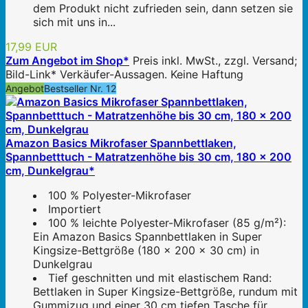
dem Produkt nicht zufrieden sein, dann setzen sie
sich mit uns in...
17,99 EUR
Zum Angebot im Shop*
Preis inkl. MwSt., zzgl. Versand;
Bild-Link* Verkäufer-Aussagen. Keine Haftung
Angebot
Bestseller Nr. 12
Amazon Basics Mikrofaser Spannbettlaken,
Spannbetttuch - Matratzenhöhe bis 30 cm, 180 x 200
cm, Dunkelgrau*
100 % Polyester-Mikrofaser
Importiert
100 % leichte Polyester-Mikrofaser (85 g/m²):
Ein Amazon Basics Spannbettlaken in Super
Kingsize-Bettgröße (180 x 200 x 30 cm) in
Dunkelgrau
Tief geschnitten und mit elastischem Rand:
Bettlaken in Super Kingsize-Bettgröße, rundum mit
Gummizug und einer 30 cm tiefen Tasche für