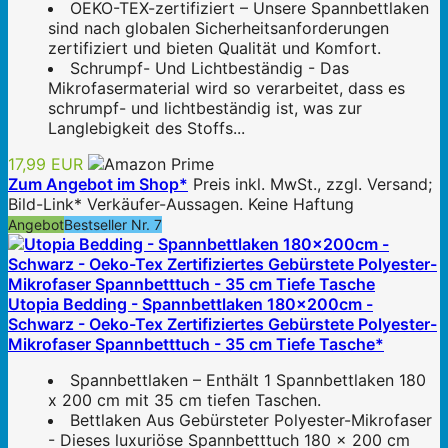
OEKO-TEX-zertifiziert – Unsere Spannbettlaken
sind nach globalen Sicherheitsanforderungen
zertifiziert und bieten Qualität und Komfort.
Schrumpf- Und Lichtbeständig - Das
Mikrofasermaterial wird so verarbeitet, dass es
schrumpf- und lichtbeständig ist, was zur
Langlebigkeit des Stoffs...
17,99 EUR
Zum Angebot im Shop*
Preis inkl. MwSt., zzgl. Versand;
Bild-Link* Verkäufer-Aussagen. Keine Haftung
Angebot
Bestseller Nr. 7
Utopia Bedding - Spannbettlaken 180x200cm -
Schwarz - Oeko-Tex Zertifiziertes Gebürstete Polyester-
Mikrofaser Spannbetttuch - 35 cm Tiefe Tasche*
Spannbettlaken – Enthält 1 Spannbettlaken 180
x 200 cm mit 35 cm tiefen Taschen.
Bettlaken Aus Gebürsteter Polyester-Mikrofaser
- Dieses luxuriöse Spannbetttuch 180 x 200 cm