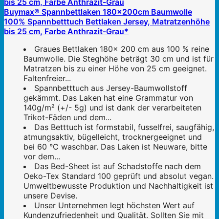
Buymax® Spannbettlaken 180x200cm Baumwolle
100% Spannbetttuch Bettlaken Jersey, Matratzenhöhe
bis 25 cm, Farbe Anthrazit-Grau*
Graues Bettlaken 180x 200 cm aus 100 % reine
Baumwolle. Die Steghöhe beträgt 30 cm und ist für
Matratzen bis zu einer Höhe von 25 cm geeignet.
Faltenfreier...
Spannbetttuch aus Jersey-Baumwollstoff
gekämmt. Das Laken hat eine Grammatur von
140g/m² (+/- 5g) und ist dank der verarbeiteten
Trikot-Fäden und dem...
Das Betttuch ist formstabil, fusselfrei, saugfähig,
atmungsaktiv, bügelleicht, trocknergeeignet und
bei 60 °C waschbar. Das Laken ist Neuware, bitte
vor dem...
Das Bed-Sheet ist auf Schadstoffe nach dem
Oeko-Tex Standard 100 geprüft und absolut vegan.
Umweltbewusste Produktion und Nachhaltigkeit ist
unsere Devise.
Unser Unternehmen legt höchsten Wert auf
Kundenzufriedenheit und Qualität. Sollten Sie mit