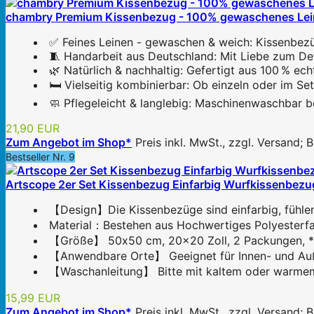
chambry Premium Kissenbezug - 100% gewaschenes Leinen,
✅ Feines Leinen - gewaschen & weich: Kissenbezü
🧵 Handarbeit aus Deutschland: Mit Liebe zum Deta
🌿 Natürlich & nachhaltig: Gefertigt aus 100 % ec
🛏️ Vielseitig kombinierbar: Ob einzeln oder im S
🧼 Pflegeleicht & langlebig: Maschinenwaschbar bei
21,90 EUR
Zum Angebot im Shop*
Preis inkl. MwSt., zzgl. Versand;
Bestseller Nr. 9
Artscope 2er Set Kissenbezug Einfarbig Wurfkissenbezug
【Design】Die Kissenbezüge sind einfarbig, fühlen 
Material：Bestehen aus Hochwertiges Polyesterfaser
【Größe】 50x50 cm, 20x20 Zoll, 2 Packungen, * o
【Anwendbare Orte】 Geeignet für Innen- und Außen
【Waschanleitung】 Bitte mit kaltem oder warmem W
15,99 EUR
Zum Angebot im Shop*
Preis inkl. MwSt., zzgl. Versand;