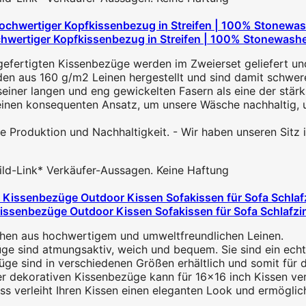
wertiger Kopfkissenbezug in Streifen | 100% Stonewashed
fertigten Kissenbezüge werden im Zweierset geliefert und
en aus 160 g/m2 Leinen hergestellt und sind damit schwerer 
seiner langen und eng gewickelten Fasern als eine der stärk
einen konsequenten Ansatz, um unsere Wäsche nachhaltig, 
che Produktion und Nachhaltigkeit. - Wir haben unseren Sit
 Bild-Link* Verkäufer-Aussagen. Keine Haftung
ssenbezüge Outdoor Kissen Sofakissen für Sofa Schlafz
n aus hochwertigem und umweltfreundlichen Leinen.
ind atmungsaktiv, weich und bequem. Sie sind ein echter
d in verschiedenen Größen erhältlich und somit für die m
ekorativen Kissenbezüge kann für 16x16 inch Kissen ve
verleiht Ihren Kissen einen eleganten Look und ermöglicht