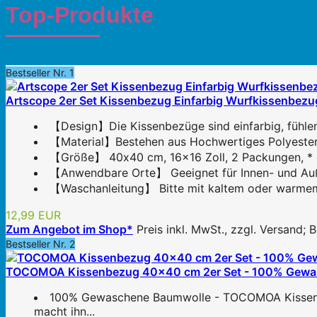
Top-Produkte
Bestseller Nr. 1
Artscope 2er Set Kissenbezug Einfarbig Wurfkissenbezug
【Design】Die Kissenbezüge sind einfarbig, fühlen 
【Material】Bestehen aus Hochwertiges Polyesterfas
【Größe】 40x40 cm, 16x16 Zoll, 2 Packungen, * oh
【Anwendbare Orte】 Geeignet für Innen- und Außen
【Waschanleitung】 Bitte mit kaltem oder warmem W
12,99 EUR
Zum Angebot im Shop*
Preis inkl. MwSt., zzgl. Versand;
Bestseller Nr. 2
TOCOMOA Kissenbezug 40x40 cm 2er Set - 100% Gewasche
100% Gewaschene Baumwolle - TOCOMOA Kissenbez
macht ihn...