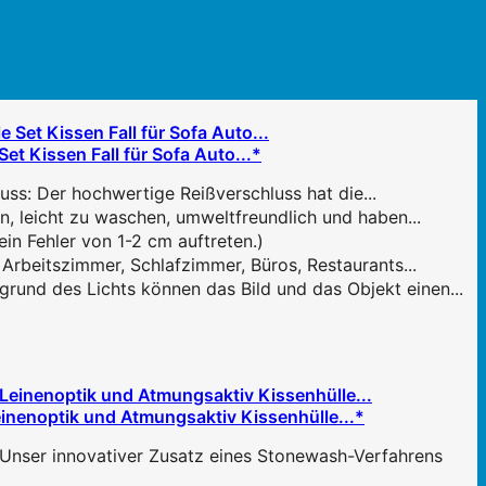
 Kissen Fall für Sofa Auto...*
ss: Der hochwertige Reißverschluss hat die...
n, leicht zu waschen, umweltfreundlich und haben...
n Fehler von 1-2 cm auftreten.)
rbeitszimmer, Schlafzimmer, Büros, Restaurants...
und des Lichts können das Bild und das Objekt einen...
enoptik und Atmungsaktiv Kissenhülle...*
nser innovativer Zusatz eines Stonewash-Verfahrens