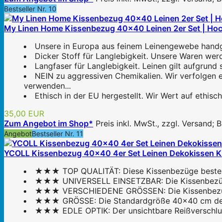
Bestseller Nr. 10
My Linen Home Kissenbezug 40x40 Leinen 2er Set | Hoch
Unsere in Europa aus feinem Leinengewebe handge
Dicker Stoff für Langlebigkeit. Unsere Waren werd
Langfaser für Langlebigkeit. Leinen gilt aufgrund 
NEIN zu aggressiven Chemikalien. Wir verfolgen 
verwenden...
Ethisch in der EU hergestellt. Wir Wert auf ethis
35,00 EUR
Zum Angebot im Shop*
Preis inkl. MwSt., zzgl. Versand;
Angebot
Bestseller Nr. 11
YCOLL Kissenbezug 40x40 4er Set Leinen Dekokissen Ki
★★★ TOP QUALITÄT: Diese Kissenbezüge bestehe
★★★ UNIVERSELL EINSETZBAR: Die Kissenbezüge s
★★★ VERSCHIEDENE GRÖSSEN: Die Kissenbezüge sin
★★★ GRÖSSE: Die Standardgröße 40x40 cm der d
★★★ EDLE OPTIK: Der unsichtbare Reißverschluss 