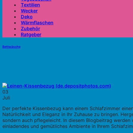
Textilien
Wecker
Deko
Wärmflaschen
Zubehör
Ratgeber
Bettwäsche
03
Juli
Der perfekte Kissenbezug kann einem Schlafzimmer einen 
Natürlichkeit und Eleganz in Ihr Zuhause zu bringen. Herge
sondern auch pflegeleicht. In diesem Blogbeitrag werden 
einladendes und gemütliches Ambiente in Ihrem Schlafzi