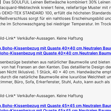
】Das SOULFUL Leinen Bettwäsche kombiniert 30% Leinen mi
uard-Webtechnik kreiert feine, reliefartige Muster mit na
 OEKO-TEX STANDARD 100, erfüllt die höchsten Standards fü
verschluss sorgt für ein nahtloses Erscheinungsbild und e
im Schonwaschgang bei niedriger Temperatur. Im Trockner 
 Bild-Link* Verkäufer-Aussagen. Keine Haftung
n,Boho-Kissenbezug mit Quaste 40x40 cm,Neutralen Baumw
ssenbezüge bestehen aus natürlicher Baumwolle und bieten
on hat Fransen an den Kanten. Das detaillierte Design der 
sen Nicht Iiklusive). 1 Stück, 40 x 40 cm. Handwäsche emp
durch die natürliche Baumwolle eine luxuriöse Weichheit u
immer, Büro, Sofa, Erkerfenster, Stuhl, Auto, kann auch a
 Bild-Link* Verkäufer-Aussagen. Keine Haftung
n,Boho-Kissenbezug mit Quaste 45x45 cm,Neutralen Baumw