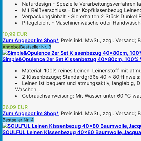
Naturdesign - Spezielle Verarbeitungsverfahren las
Mit Reißverschluss - Der Kopfkissenbezug Leinenop
Verpackungsinhalt - Sie erhalten 2 Stück Dunkel 
Pflegeleicht - Maschinenwäsche oder Handwäsche b
10,99 EUR
Zum Angebot im Shop*
Preis inkl. MwSt., zzgl. Versand;
Angebot
Bestseller Nr. 3
Simple&Opulence 2er Set Kissenbezug 40x80cm, 100% Vor
Material: 100% reines Leinen, Leinenstoff mit atmu
2 Kissenbezüge; Standardgröße 40 x 80;Hinweis: D
Leinen ist bequem und atmungsaktiv, langlebig, 
Waschen...
Gebrauchsanweisung: Mit Wasser unter 60 ℃ wasche
26,09 EUR
Zum Angebot im Shop*
Preis inkl. MwSt., zzgl. Versand;
Bestseller Nr. 4
SOULFUL Leinen Kissenbezug 40x80 Baumwolle,Jacquard B