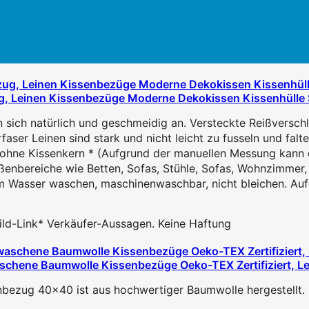
, Leinen Kissenbezüge Moderne Dekokissen Kissenhülle Set
sich natürlich und geschmeidig an. Versteckte Reißverschlu
er Leinen sind stark und nicht leicht zu fusseln und falte
ne Kissenkern * (Aufgrund der manuellen Messung kann ei
bereiche wie Betten, Sofas, Stühle, Sofas, Wohnzimmer, A
asser waschen, maschinenwaschbar, nicht bleichen. Aufgr
 Bild-Link* Verkäufer-Aussagen. Keine Haftung
ne Baumwolle Kissenbezüge Oeko-TEX Zertifiziert, Lein
ug 40x40 ist aus hochwertiger Baumwolle hergestellt. U