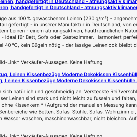
 handgefertigt in Deutschland - atmungsaktiv klimaneutra
ge aus 100 % gewaschenem Leinen (230 g/m²) - angenehm a
il gefertigt - in unserer Manufaktur in Deutschland, von er
htem Leinen - einem atmungsaktiven, hautfreundlichen Naturma
et - ideal für Bett, Sofa oder Gästezimmer. Harmoniert perf
 40 °C, kein Bügeln nötig - der lässige Leinenlook bleibt d
 Bild-Link* Verkäufer-Aussagen. Keine Haftung
, Leinen Kissenbezüge Moderne Dekokissen Kissenhülle Set
sich natürlich und geschmeidig an. Versteckte Reißverschlu
 Leinen sind stark und nicht leicht zu fusseln und falten,
hne Kissenkern * (Aufgrund der manuellen Messung kann ei
bereiche wie Betten, Sofas, Stühle, Sofas, Wohnzimmer, A
asser waschen, maschinenwaschbar, nicht bleichen. Aufgr
 Bild-Link* Verkäufer-Aussagen. Keine Haftung