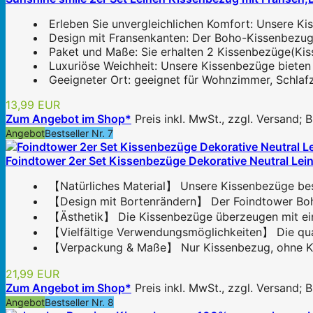
Erleben Sie unvergleichlichen Komfort: Unsere Ki
Design mit Fransenkanten: Der Boho-Kissenbezug v
Paket und Maße: Sie erhalten 2 Kissenbezüge(Kis
Luxuriöse Weichheit: Unsere Kissenbezüge bieten 
Geeigneter Ort: geeignet für Wohnzimmer, Schlafz
13,99 EUR
Zum Angebot im Shop*
Preis inkl. MwSt., zzgl. Versand;
Angebot
Bestseller Nr. 7
Foindtower 2er Set Kissenbezüge Dekorative Neutral Le
【Natürliches Material】 Unsere Kissenbezüge best
【Design mit Bortenrändern】 Der Foindtower Boho K
【Ästhetik】 Die Kissenbezüge überzeugen mit einem
【Vielfältige Verwendungsmöglichkeiten】 Die qua
【Verpackung & Maße】 Nur Kissenbezug, ohne Kis
21,99 EUR
Zum Angebot im Shop*
Preis inkl. MwSt., zzgl. Versand;
Angebot
Bestseller Nr. 8