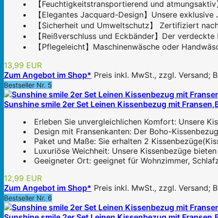
【Feuchtigkeitstransportierend und atmungsaktiv
【Elegantes Jacquard-Design】Unsere exklusive Jacq
【Sicherheit und Umweltschutz】 Zertifiziert nach
【Reißverschluss und Eckbänder】Der verdeckte Reiß
【Pflegeleicht】Maschinenwäsche oder Handwäsche 
13,99 EUR
Zum Angebot im Shop*
Preis inkl. MwSt., zzgl. Versand;
Bestseller Nr. 5
Sunshine smile 2er Set Leinen Kissenbezug mit Franse
Erleben Sie unvergleichlichen Komfort: Unsere Ki
Design mit Fransenkanten: Der Boho-Kissenbezug v
Paket und Maße: Sie erhalten 2 Kissenbezüge(Kis
Luxuriöse Weichheit: Unsere Kissenbezüge bieten 
Geeigneter Ort: geeignet für Wohnzimmer, Schlafz
12,99 EUR
Zum Angebot im Shop*
Preis inkl. MwSt., zzgl. Versand;
Bestseller Nr. 6
Sunshine smile 2er Set Leinen Kissenbezug mit Franse