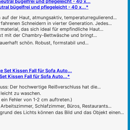
l bügelfrei und pflegeleicht - 40 x...*
uf der Haut, atmungsaktiv, temperaturregulierend...
fahrenen Schneidern in vierter Generation. Jedes...
terial, das sich ideal für empfindliche Haut...
ekt mit der Chambry-Bettwäsche und bringt...
auerhaft schön. Robust, formstabil und...
 Kissen Fall für Sofa Auto...*
ss: Der hochwertige Reißverschluss hat die...
 leicht zu waschen.
n Fehler von 1-2 cm auftreten.)
rbeitszimmer, Schlafzimmer, Büros, Restaurants...
und des Lichts können das Bild und das Objekt einen...