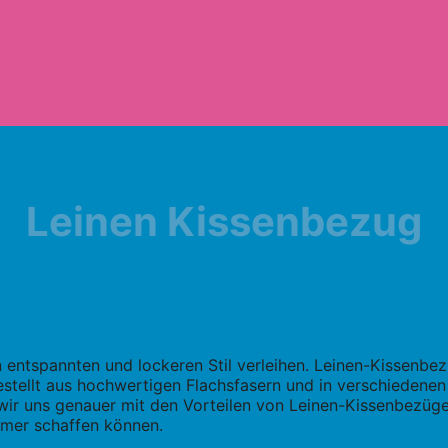
Leinen Kissenbezug
entspannten und lockeren Stil verleihen. Leinen-Kissenbe
stellt aus hochwertigen Flachsfasern und in verschiedenen Gr
wir uns genauer mit den Vorteilen von Leinen-Kissenbezügen
mmer schaffen können.