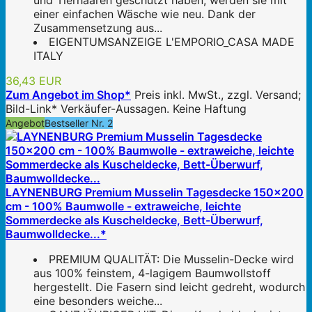
und Tierhaaren geschützt haben, werden sie mit
einer einfachen Wäsche wie neu. Dank der
Zusammensetzung aus...
EIGENTUMSANZEIGE L'EMPORIO_CASA MADE
ITALY
36,43 EUR
Zum Angebot im Shop*
Preis inkl. MwSt., zzgl. Versand;
Bild-Link* Verkäufer-Aussagen. Keine Haftung
Angebot
Bestseller Nr. 2
LAYNENBURG Premium Musselin Tagesdecke 150x200
cm - 100% Baumwolle - extraweiche, leichte
Sommerdecke als Kuscheldecke, Bett-Überwurf,
Baumwolldecke...*
PREMIUM QUALITÄT: Die Musselin-Decke wird
aus 100% feinstem, 4-lagigem Baumwollstoff
hergestellt. Die Fasern sind leicht gedreht, wodurch
eine besonders weiche...