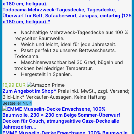
Todocama Mehrzweck-Tagesdecke, Tagesdecke,
Überwurf für Bett, Sofaüberwurf, Jarapas, einfarbig (125
x 180 cm, hellgrau).*
Nachhaltige Mehrzweck-Tagesdecke aus 100 %
recycelter Baumwolle.
Weich und leicht, ideal für jede Jahreszeit.
Passt perfekt zu unseren Bettwäschesets.
Todocama.
Maschinenwaschbar bei 30 Grad, bügeln und
trocknen bei niedriger Temperatur.
Hergestellt in Spanien.
16,99 EUR
Zum Angebot im Shop*
Preis inkl. MwSt., zzgl. Versand;
Bild-Link* Verkäufer-Aussagen. Keine Haftung
Bestseller Nr. 4
EMME Musselin-Decke Erwachsene, 100% Baumwolle,