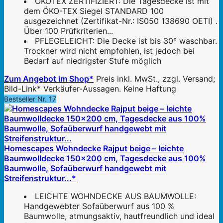
ÖKOTEX ZERTIFIZIERT: Die Tagesdecke ist mit
dem ÖKO-TEX Siegel STANDARD 100
ausgezeichnet (Zertifikat-Nr.: IS050 138690 OETI) .
Über 100 Prüfkriterien...
PFLEGELEICHT: Die Decke ist bis 30° waschbar.
Trockner wird nicht empfohlen, ist jedoch bei
Bedarf auf niedrigster Stufe möglich
Zum Angebot im Shop*
Preis inkl. MwSt., zzgl. Versand;
Bild-Link* Verkäufer-Aussagen. Keine Haftung
Bestseller Nr. 17
Homescapes Wohndecke Rajput beige – leichte
Baumwolldecke 150x200 cm, Tagesdecke aus 100%
Baumwolle, Sofaüberwurf handgewebt mit
Streifenstruktur...*
LEICHTE WOHNDECKE AUS BAUMWOLLE:
Handgewebter Sofaüberwurf aus 100 %
Baumwolle, atmungsaktiv, hautfreundlich und ideal