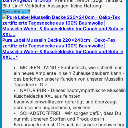
Zum Angebot im Shop*
Preis inkl. MwSt., zzgl. Versand;
Bild-Link* Verkäufer-Aussagen. Keine Haftung
Bestseller Nr. 7
Pure Label Musselin Decke 220x240cm - Oeko-Tex
zertifizierte Tagesdecke aus 100% Baumwolle |
Musselin Wohn- & Kuscheldecke für Couch und Sofa in
XXL...*
MODERN LIVING - Fantastisch, wie schnell man
ein neues Ambiente in sein Zuhause zaubern kann -
das berichten unsere Kunden von unserer Musselin
Tagedecke. Die...
NATUR PUR - Dieses hautsympathische Musselin
Kuscheldecke XXL aus feinsten
baumwollemwollfasern gefertigt und überzeugt
durch seinen angenehmen, weichen...
SCHADSTOFFFREI - Wir sorgen dafür, dass Du
nur mit sicheren Stoffen und Produkten in
Berührung kommst. Deshalb ist unsere hochwertige