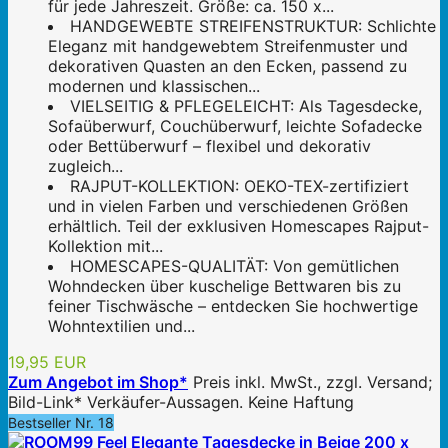
für jede Jahreszeit. Größe: ca. 150 x...
HANDGEWEBTE STREIFENSTRUKTUR: Schlichte
Eleganz mit handgewebtem Streifenmuster und
dekorativen Quasten an den Ecken, passend zu
modernen und klassischen...
VIELSEITIG & PFLEGELEICHT: Als Tagesdecke,
Sofaüberwurf, Couchüberwurf, leichte Sofadecke
oder Bettüberwurf – flexibel und dekorativ
zugleich...
RAJPUT-KOLLEKTION: OEKO-TEX-zertifiziert
und in vielen Farben und verschiedenen Größen
erhältlich. Teil der exklusiven Homescapes Rajput-
Kollektion mit...
HOMESCAPES-QUALITÄT: Von gemütlichen
Wohndecken über kuschelige Bettwaren bis zu
feiner Tischwäsche – entdecken Sie hochwertige
Wohntextilien und...
19,95 EUR
Zum Angebot im Shop*
Preis inkl. MwSt., zzgl. Versand;
Bild-Link* Verkäufer-Aussagen. Keine Haftung
Bestseller Nr. 18