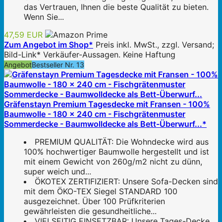
das Vertrauen, Ihnen die beste Qualität zu bieten.
Wenn Sie...
47,59 EUR
Zum Angebot im Shop*
Preis inkl. MwSt., zzgl. Versand;
Bild-Link* Verkäufer-Aussagen. Keine Haftung
Angebot
Bestseller Nr. 13
Gräfenstayn Premium Tagesdecke mit Fransen - 100%
Baumwolle - 180 x 240 cm - Fischgrätenmuster
Sommerdecke - Baumwolldecke als Bett-Überwurf...*
PREMIUM QUALITÄT: Die Wohndecke wird aus
100% hochwertiger Baumwolle hergestellt und ist
mit einem Gewicht von 260g/m2 nicht zu dünn,
super weich und...
ÖKOTEX ZERTIFIZIERT: Unsere Sofa-Decken sind
mit dem ÖKO-TEX Siegel STANDARD 100
ausgezeichnet. Über 100 Prüfkriterien
gewährleisten die gesundheitliche...
VIELSEITIG EINSETZBAR: Unsere Tages-Decke