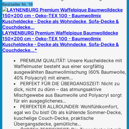
Bestseller Nr. 16
LAYNENBURG Premium Waffelpique Baumwolldecke
150x200 cm - Oeko-TEX 100 - Baumwollmix
Kuscheldecke - Decke als Wohndecke, Sofa-Decke &
Couchdecke...*
PREMIUM QUALITÄT: Unsere Kuscheldecke mit
Waffelmuster besteht aus einer sorgfältig
ausgewählten Baumwollmischung (60% Baumwolle,
40% Polyacryl) mit einem...
PERFEKT FÜR DIE ÜBERGANGSZEIT: Nicht zu
dick, nicht zu dünn – das atmungsaktive
Mischgewebe aus Baumwolle und Polyacryl sorgt
für ein ausgeglichenes...
PERFEKTER ALLROUNDER: Wohlfühlkomfort,
egal wo Du bist! Ob als kühlende Sommer-Decke,
kuschelige Couch-Decke, praktische
Übergangsdecke, gemütliche...