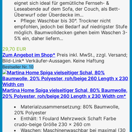
eignet sich ideal für gemütliche Fernseh- &
Leseabende auf dem Sofa, der Couch, als Bett-
Überwurf oder Überdecke im...
Pflege: Waschbar bis 30°. Trockner nicht
empfohlen, jedoch bei Bedarf auf niedrigster Stufe
möglich. Baumwolldecken gehen beim Waschen 3-
5% ein, daher liefern...
29,70 EUR
Zum Angebot im Shop*
Preis inkl. MwSt., zzgl. Versand;
Bild-Link* Verkäufer-Aussagen. Keine Haftung
Bestseller Nr. 10
Martina Home Spiga vielseitiger Schal, 80% Baumwolle,
20% Polyester, roh/beige 260 Length x 230 Width cm*
Materialzusammensetzung: 80% Baumwolle,
20% Polyester
Enthält: 1 Foulard Mehrzweck Schaft Farbe
crudo-beige Größe 230 x 260 cm
Waschen: Maschinenwaschbar bei maximal (30