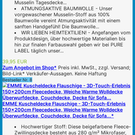
Musselin Tagesdecke...
ATMUNGSAKTIVE BAUMWOLLE - Unser
vorgewaschener Musselin-Stoff aus 100%
Baumwolle vereint Atmungsaktivität mit einem
sanften Handgefühl! Die Baumwolle...
WIR LIEBEN HEIMTEXTILIEN! - Angefangen vom
Produktdesign, über hochwertige Materialien bis
hin zur finalen Farbauswahl geben wir bei PURE
LABEL täglich unser...
39,95 EUR
Zum Angebot im Shop*
Preis inkl. MwSt., zzgl. Versand;
Bild-Link* Verkäufer-Aussagen. Keine Haftung
Bestseller Nr. 8
EMME Kuscheldecke Flauschige - 3D-Touch-Erlebnis
150x200cm Fleecedecke, Weiche Warme Wolldecke
Überwurfdecke, Couchdecke, Decke für Sofa...*
Hochwertiger Stoff: Diese beigefarbene Fleece-
Zwillingsdecke besteht aus 280 g/m² Mikrofaser,