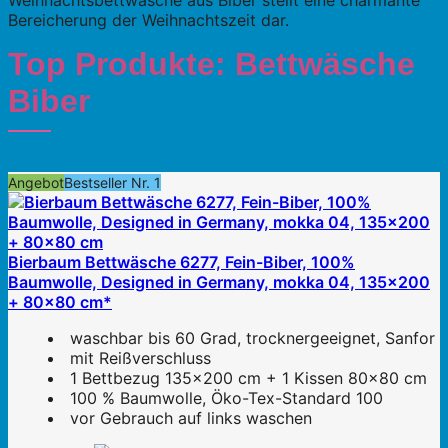
Weihnachtsbettwäsche aus Biber stellt eine charmante
Bereicherung der Weihnachtszeit dar.
Top Produkte: Bettwäsche
Biber
Angebot
Bestseller Nr. 1
Bierbaum Bettwäsche 6277, Fein-Biber, 100%
Baumwolle, Designed in Germany, mokka 04, 135x200
+ 80x80 cm*
waschbar bis 60 Grad, trocknergeeignet, Sanfor
mit Reißverschluss
1 Bettbezug 135x200 cm + 1 Kissen 80x80 cm
100 % Baumwolle, Öko-Tex-Standard 100
vor Gebrauch auf links waschen