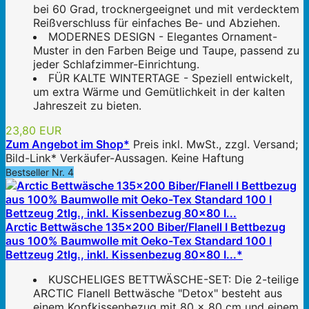
bei 60 Grad, trocknergeeignet und mit verdecktem
Reißverschluss für einfaches Be- und Abziehen.
MODERNES DESIGN - Elegantes Ornament-
Muster in den Farben Beige und Taupe, passend zu
jeder Schlafzimmer-Einrichtung.
FÜR KALTE WINTERTAGE - Speziell entwickelt,
um extra Wärme und Gemütlichkeit in der kalten
Jahreszeit zu bieten.
23,80 EUR
Zum Angebot im Shop*
Preis inkl. MwSt., zzgl. Versand;
Bild-Link* Verkäufer-Aussagen. Keine Haftung
Bestseller Nr. 4
Arctic Bettwäsche 135x200 Biber/Flanell I Bettbezug
aus 100% Baumwolle mit Oeko-Tex Standard 100 I
Bettzeug 2tlg., inkl. Kissenbezug 80x80 I...*
KUSCHELIGES BETTWÄSCHE-SET: Die 2-teilige
ARCTIC Flanell Bettwäsche "Detox" besteht aus
einem Kopfkissenbezug mit 80 x 80 cm und einem