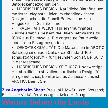
Bettdeckenbezug mit den...
NORDISCHES DESIGN: Natürliche Blautöne und
moderne, elegante Linien im skandinavischen
Design machen die Flanell-Bettwäsche zum
Hingucker im Schlafzimmer...
TRAUMHAFT WEICH: Für ein traumhaftes
Kuschelerlebnis besteht die Biber-Bettwäsche zu
100% aus Baumwolle. Die angeraute Baumwolle
macht den Bezug besonders...
OEKO-TEX QUALITÄT: Die Materialien in ARCTIC
Bettzeug sind nach Oeko-Tex Standard 100
schadstoffgeprüft - für gesunden Schlaf. Bei 60°C
in der Maschine...
NORDISCHES DESIGN SEIT 1987: Hochwertige
Heimtextilien in stilvollem nordischem Design für
ein gemütliches, komfortables Zuhause - das ist
ARCTIC. Damit Sie...
Zum Angebot im Shop*
Preis inkl. MwSt., zzgl. Versand;
Bild-Link* Verkäufer-Aussagen. Keine Haftung
Warum lieben die Leute