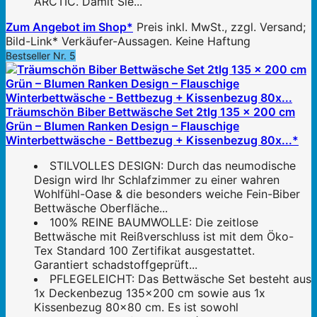
ARCTIC. Damit Sie...
Zum Angebot im Shop*
Preis inkl. MwSt., zzgl. Versand;
Bild-Link* Verkäufer-Aussagen. Keine Haftung
Bestseller Nr. 5
Träumschön Biber Bettwäsche Set 2tlg 135 x 200 cm
Grün – Blumen Ranken Design – Flauschige
Winterbettwäsche - Bettbezug + Kissenbezug 80x...*
STILVOLLES DESIGN: Durch das neumodische
Design wird Ihr Schlafzimmer zu einer wahren
Wohlfühl-Oase & die besonders weiche Fein-Biber
Bettwäsche Oberfläche...
100% REINE BAUMWOLLE: Die zeitlose
Bettwäsche mit Reißverschluss ist mit dem Öko-
Tex Standard 100 Zertifikat ausgestattet.
Garantiert schadstoffgeprüft...
PFLEGELEICHT: Das Bettwäsche Set besteht aus
1x Deckenbezug 135x200 cm sowie aus 1x
Kissenbezug 80x80 cm. Es ist sowohl