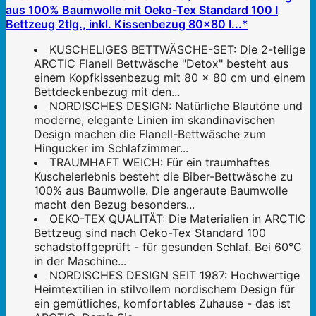
aus 100% Baumwolle mit Oeko-Tex Standard 100 I
Bettzeug 2tlg., inkl. Kissenbezug 80x80 I...*
KUSCHELIGES BETTWÄSCHE-SET: Die 2-teilige
ARCTIC Flanell Bettwäsche "Detox" besteht aus
einem Kopfkissenbezug mit 80 x 80 cm und einem
Bettdeckenbezug mit den...
NORDISCHES DESIGN: Natürliche Blautöne und
moderne, elegante Linien im skandinavischen
Design machen die Flanell-Bettwäsche zum
Hingucker im Schlafzimmer...
TRAUMHAFT WEICH: Für ein traumhaftes
Kuschelerlebnis besteht die Biber-Bettwäsche zu
100% aus Baumwolle. Die angeraute Baumwolle
macht den Bezug besonders...
OEKO-TEX QUALITÄT: Die Materialien in ARCTIC
Bettzeug sind nach Oeko-Tex Standard 100
schadstoffgeprüft - für gesunden Schlaf. Bei 60°C
in der Maschine...
NORDISCHES DESIGN SEIT 1987: Hochwertige
Heimtextilien in stilvollem nordischem Design für
ein gemütliches, komfortables Zuhause - das ist