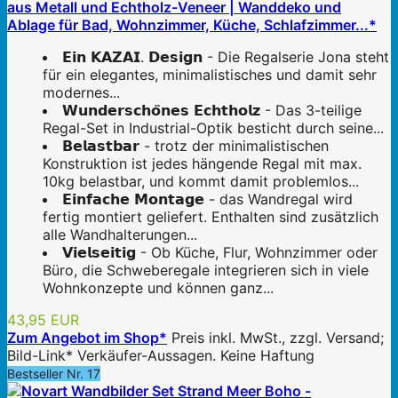
aus Metall und Echtholz-Veneer | Wanddeko und
Ablage für Bad, Wohnzimmer, Küche, Schlafzimmer...*
𝗘𝗶𝗻 𝗞𝗔𝗭𝗔𝗜. 𝗗𝗲𝘀𝗶𝗴𝗻 - Die Regalserie Jona steht
für ein elegantes, minimalistisches und damit sehr
modernes...
𝗪𝘂𝗻𝗱𝗲𝗿𝘀𝗰𝗵𝗼̈𝗻𝗲𝘀 𝗘𝗰𝗵𝘁𝗵𝗼𝗹𝘇 - Das 3-teilige
Regal-Set in Industrial-Optik besticht durch seine...
𝗕𝗲𝗹𝗮𝘀𝘁𝗯𝗮𝗿 - trotz der minimalistischen
Konstruktion ist jedes hängende Regal mit max.
10kg belastbar, und kommt damit problemlos...
𝗘𝗶𝗻𝗳𝗮𝗰𝗵𝗲 𝗠𝗼𝗻𝘁𝗮𝗴𝗲 - das Wandregal wird
fertig montiert geliefert. Enthalten sind zusätzlich
alle Wandhalterungen...
𝗩𝗶𝗲𝗹𝘀𝗲𝗶𝘁𝗶𝗴 - Ob Küche, Flur, Wohnzimmer oder
Büro, die Schweberegale integrieren sich in viele
Wohnkonzepte und können ganz...
43,95 EUR
Zum Angebot im Shop*
Preis inkl. MwSt., zzgl. Versand;
Bild-Link* Verkäufer-Aussagen. Keine Haftung
Bestseller Nr. 17