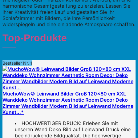
harmonische Gesamtgestaltung zu erzielen. Lassen Sie
Ihrer Kreativität freien Lauf und gestalten Sie Ihr
Schlafzimmer mit Bildern, die Ihre Persönlichkeit
widerspiegeln und eine einladende Atmosphäre schaffen.
Top-Produkte
Bestseller Nr. 1
MuchoWow© Leinwand Bilder Groß 120x80 cm XXL
Wanddeko Wohnzimmer Aesthetic Room Decor Deko
Zimmer Wandbilder Modern Bild auf Leinwand Moderne
Kunst...*
HOCHWERTIGER DRUCK: Erleben Sie mit
unseren Wand Deko Bild auf Leinwand Druck eine
beeindruckende Bildqualität. Die hochwertige