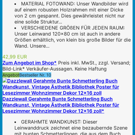
MATERIAL FOTOWAND: Unser Wandbilder wird
auf einem robusten Holzrahmen mit einer Dicke
von 2 cm gespannt. Dies gewährleistet nicht nur
eine solide Struktur...
VERSCHIEDENE GRÖßEN FÜR JEDEN RAUM:
Unser Leinwand 120x80 cm ist auch in andere
Größen erhältlich, von klein bis große Bilder für die
Wand. Unsere...
42,99 EUR
Zum Angebot im Shop*
Preis inkl. MwSt., zzgl. Versand;
Bild-Link* Verkäufer-Aussagen. Keine Haftung
Angebot
Bestseller Nr. 10
Dazzlewall Gerahmte Bunte Schmetterling Buch
Wandkunst, Vintage Ästhetik Bibliothek Poster für
Lesezimmer Wohnzimmer Dekor 12x16 zoll*
GERAHMTE WANDKUNST: Dieser
Leinwanddruck zeichnet eine bezaubernde Szene
mit bunten Schmetterlingen, die aus dem Buch