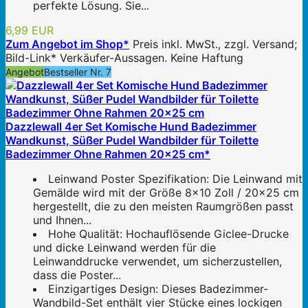
perfekte Lösung. Sie...
6,99 EUR
Zum Angebot im Shop*
Preis inkl. MwSt., zzgl. Versand;
Bild-Link* Verkäufer-Aussagen. Keine Haftung
Angebot
Bestseller Nr. 7
Dazzlewall 4er Set Komische Hund Badezimmer
Wandkunst, Süßer Pudel Wandbilder für Toilette
Badezimmer Ohne Rahmen 20x25 cm*
Leinwand Poster Spezifikation: Die Leinwand mit
Gemälde wird mit der Größe 8x10 Zoll / 20x25 cm
hergestellt, die zu den meisten Raumgrößen passt
und Ihnen...
Hohe Qualität: Hochauflösende Giclee-Drucke
und dicke Leinwand werden für die
Leinwanddrucke verwendet, um sicherzustellen,
dass die Poster...
Einzigartiges Design: Dieses Badezimmer-
Wandbild-Set enthält vier Stücke eines lockigen