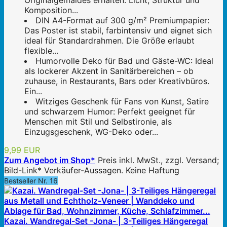
Originalgemäldes erhalten. Licht, Struktur und
Komposition...
DIN A4-Format auf 300 g/m² Premiumpapier:
Das Poster ist stabil, farbintensiv und eignet sich
ideal für Standardrahmen. Die Größe erlaubt
flexible...
Humorvolle Deko für Bad und Gäste-WC: Ideal
als lockerer Akzent in Sanitärbereichen – ob
zuhause, in Restaurants, Bars oder Kreativbüros.
Ein...
Witziges Geschenk für Fans von Kunst, Satire
und schwarzem Humor: Perfekt geeignet für
Menschen mit Stil und Selbstironie, als
Einzugsgeschenk, WG-Deko oder...
9,99 EUR
Zum Angebot im Shop*
Preis inkl. MwSt., zzgl. Versand;
Bild-Link* Verkäufer-Aussagen. Keine Haftung
Bestseller Nr. 16
Kazai. Wandregal-Set -Jona- | 3-Teiliges Hängeregal