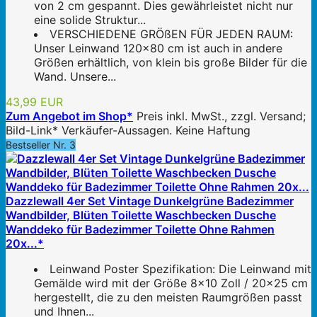
von 2 cm gespannt. Dies gewährleistet nicht nur
eine solide Struktur...
VERSCHIEDENE GRÖßEN FÜR JEDEN RAUM:
Unser Leinwand 120x80 cm ist auch in andere
Größen erhältlich, von klein bis große Bilder für die
Wand. Unsere...
43,99 EUR
Zum Angebot im Shop*
Preis inkl. MwSt., zzgl. Versand;
Bild-Link* Verkäufer-Aussagen. Keine Haftung
Bestseller Nr. 3
Dazzlewall 4er Set Vintage Dunkelgrüne Badezimmer
Wandbilder, Blüten Toilette Waschbecken Dusche
Wanddeko für Badezimmer Toilette Ohne Rahmen
20x...*
Leinwand Poster Spezifikation: Die Leinwand mit
Gemälde wird mit der Größe 8x10 Zoll / 20x25 cm
hergestellt, die zu den meisten Raumgrößen passt
und Ihnen...