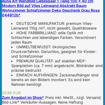
Runa Art Wandbild Liebespaar 1 Teilig 100 x 40 cm
Modern Bild auf Vlies Leinwand Abstrakt Baum
Wohnzimmer Schlafzimmer Deko Geschenk Grau Rosa
044812b*
DEUTSCHE MANUFAKTUR: premium Vlies-
Leinwand 110g /m², nicht gewebt, Qualitätsware
HOHE FARBBRILLIANZ: edle Optik mit
lichtechten und lebendigen Farben. Verschönert
jeden Raum
UMWELTBEWUSST: ökologisches
Druckverfahren. Geruchlos, geeignet für Kinder-
und Schlafzimmer
PREMIUM QUALITÄT: auf stabilen MDF-
Spanplatten (ca. 7 mm) angebracht. Bildränder sind
präzise bedruckt
EINFACH AUFHÄNGEN: Zackenaufhänger sind
bereits an den Bildern montiert. Es wird kein
Rahmen benötigt
26,98 EUR
Zum Angebot im Shop*
Preis inkl. MwSt., zzgl. Versand;
Bild-Link* Verkäufer-Aussagen. Keine Haftung