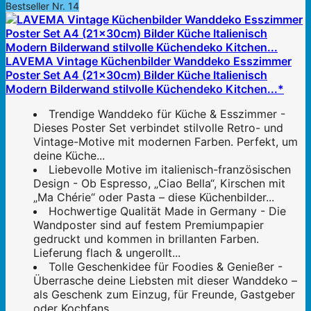
Bestseller Nr. 14
LAVEMA Vintage Küchenbilder Wanddeko Esszimmer
Poster Set A4 (21x30cm) Bilder Küche Italienisch
Modern Bilderwand stilvolle Küchendeko Kitchen...*
Trendige Wanddeko für Küche & Esszimmer -
Dieses Poster Set verbindet stilvolle Retro- und
Vintage-Motive mit modernen Farben. Perfekt, um
deine Küche...
Liebevolle Motive im italienisch-französischen
Design - Ob Espresso, „Ciao Bella“, Kirschen mit
„Ma Chérie“ oder Pasta – diese Küchenbilder...
Hochwertige Qualität Made in Germany - Die
Wandposter sind auf festem Premiumpapier
gedruckt und kommen in brillanten Farben.
Lieferung flach & ungerollt...
Tolle Geschenkidee für Foodies & Genießer -
Überrasche deine Liebsten mit dieser Wanddeko –
als Geschenk zum Einzug, für Freunde, Gastgeber
oder Kochfans...