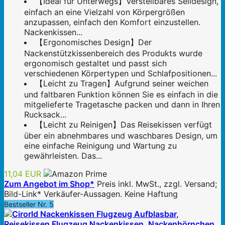
【Ideal für Unterwegs】Verstellbares Seildesign,
einfach an eine Vielzahl von Körpergrößen
anzupassen, einfach den Komfort einzustellen.
Nackenkissen...
【Ergonomisches Design】Der
Nackenstützkissenbereich des Produkts wurde
ergonomisch gestaltet und passt sich
verschiedenen Körpertypen und Schlafpositionen...
【Leicht zu Tragen】Aufgrund seiner weichen
und faltbaren Funktion können Sie es einfach in die
mitgelieferte Tragetasche packen und dann in Ihren
Rucksack...
【Leicht zu Reinigen】Das Reisekissen verfügt
über ein abnehmbares und waschbares Design, um
eine einfache Reinigung und Wartung zu
gewährleisten. Das...
11,04 EUR
Zum Angebot im Shop*
Preis inkl. MwSt., zzgl. Versand;
Bild-Link* Verkäufer-Aussagen. Keine Haftung
Bestseller Nr. 5