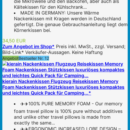
die Mikrowelle und den Backofen, aber auch als
Kältekissen für den Kühlschrank...
MADE IN GERMANY: Unsere Wärme
Nackenkissen mit Kragen werden in Deutschland
gefertigt. Die genaue Gebrauchsanleitung liegt dem
Körnerkissen bei.
34,50 EUR
Zum Angebot im Shop*
Preis inkl. MwSt., zzgl. Versand;
Bild-Link* Verkäufer-Aussagen. Keine Haftung
Angebot
Bestseller Nr. 12
kierain Nackenkissen Flugzeug Reisekissen Memory
Foam Nackenkissen Stützkissen luxuriöses kompaktes
und leichtes Quick Pack für Camping...*
✈️✈️100% PURE MEMORY FOAM - Our memory
foam travel pillow is 100% pure without additives
and unlike other travel pillows is made from
exactly the same...
✈️✈️ERGONOMIC INCREASED LOBE DESIGN –