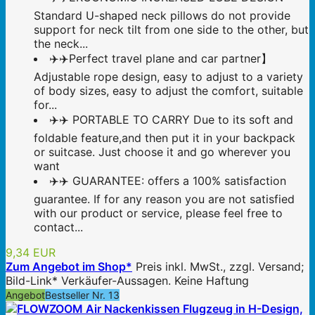
Standard U-shaped neck pillows do not provide
support for neck tilt from one side to the other, but
the neck...
✈️✈️Perfect travel plane and car partner】
Adjustable rope design, easy to adjust to a variety
of body sizes, easy to adjust the comfort, suitable
for...
✈️✈️ PORTABLE TO CARRY Due to its soft and
foldable feature,and then put it in your backpack
or suitcase. Just choose it and go wherever you
want
✈️✈️ GUARANTEE: offers a 100% satisfaction
guarantee. If for any reason you are not satisfied
with our product or service, please feel free to
contact...
9,34 EUR
Zum Angebot im Shop*
Preis inkl. MwSt., zzgl. Versand;
Bild-Link* Verkäufer-Aussagen. Keine Haftung
Angebot
Bestseller Nr. 13