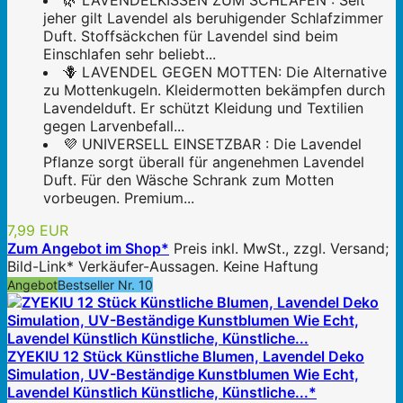
🌿 LAVENDELKISSEN ZUM SCHLAFEN : Seit
jeher gilt Lavendel als beruhigender Schlafzimmer
Duft. Stoffsäckchen für Lavendel sind beim
Einschlafen sehr beliebt...
🪻 LAVENDEL GEGEN MOTTEN: Die Alternative
zu Mottenkugeln. Kleidermotten bekämpfen durch
Lavendelduft. Er schützt Kleidung und Textilien
gegen Larvenbefall...
💜 UNIVERSELL EINSETZBAR : Die Lavendel
Pflanze sorgt überall für angenehmen Lavendel
Duft. Für den Wäsche Schrank zum Motten
vorbeugen. Premium...
7,99 EUR
Zum Angebot im Shop*
Preis inkl. MwSt., zzgl. Versand;
Bild-Link* Verkäufer-Aussagen. Keine Haftung
Angebot
Bestseller Nr. 10
ZYEKIU 12 Stück Künstliche Blumen, Lavendel Deko
Simulation, UV-Beständige Kunstblumen Wie Echt,
Lavendel Künstlich Künstliche, Künstliche...*