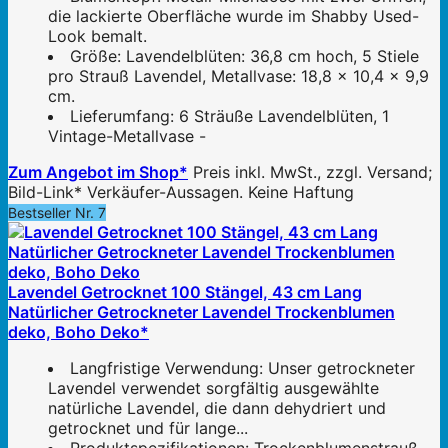
die lackierte Oberfläche wurde im Shabby Used-
Look bemalt.
Größe: Lavendelblüten: 36,8 cm hoch, 5 Stiele
pro Strauß Lavendel, Metallvase: 18,8 x 10,4 x 9,9
cm.
Lieferumfang: 6 Sträuße Lavendelblüten, 1
Vintage-Metallvase -
Zum Angebot im Shop*
Preis inkl. MwSt., zzgl. Versand;
Bild-Link* Verkäufer-Aussagen. Keine Haftung
Bestseller Nr. 7
Lavendel Getrocknet 100 Stängel, 43 cm Lang
Natürlicher Getrockneter Lavendel Trockenblumen
deko, Boho Deko*
Langfristige Verwendung: Unser getrockneter
Lavendel verwendet sorgfältig ausgewählte
natürliche Lavendel, die dann dehydriert und
getrocknet und für lange...