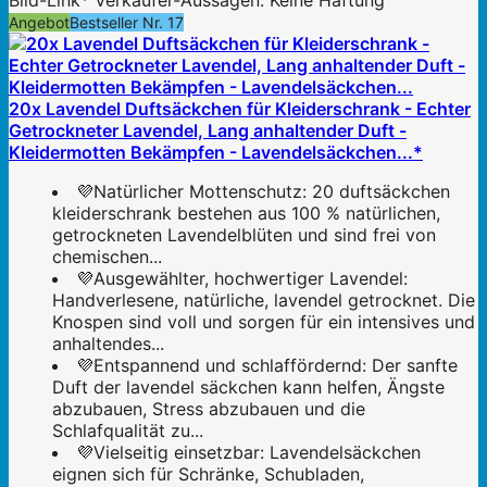
Bild-Link* Verkäufer-Aussagen. Keine Haftung
Angebot
Bestseller Nr. 17
20x Lavendel Duftsäckchen für Kleiderschrank - Echter
Getrockneter Lavendel, Lang anhaltender Duft -
Kleidermotten Bekämpfen - Lavendelsäckchen...*
💜Natürlicher Mottenschutz: 20 duftsäckchen
kleiderschrank bestehen aus 100 % natürlichen,
getrockneten Lavendelblüten und sind frei von
chemischen...
💜Ausgewählter, hochwertiger Lavendel:
Handverlesene, natürliche, lavendel getrocknet. Die
Knospen sind voll und sorgen für ein intensives und
anhaltendes...
💜Entspannend und schlaffördernd: Der sanfte
Duft der lavendel säckchen kann helfen, Ängste
abzubauen, Stress abzubauen und die
Schlafqualität zu...
💜Vielseitig einsetzbar: Lavendelsäckchen
eignen sich für Schränke, Schubladen,