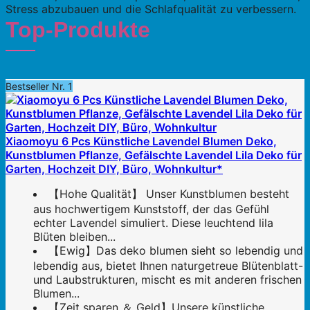
Stress abzubauen und die Schlafqualität zu verbessern.
Top-Produkte
Bestseller Nr. 1
Xiaomoyu 6 Pcs Künstliche Lavendel Blumen Deko,
Kunstblumen Pflanze, Gefälschte Lavendel Lila Deko für
Garten, Hochzeit DIY, Büro, Wohnkultur*
【Hohe Qualität】 Unser Kunstblumen besteht
aus hochwertigem Kunststoff, der das Gefühl
echter Lavendel simuliert. Diese leuchtend lila
Blüten bleiben...
【Ewig】Das deko blumen sieht so lebendig und
lebendig aus, bietet Ihnen naturgetreue Blütenblatt-
und Laubstrukturen, mischt es mit anderen frischen
Blumen...
【Zeit sparen ＆ Geld】Unsere künstliche