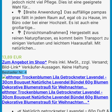
jedoch nicht viel Pflege. Dies ist eine geeignete
Wahl für...
💐【Breite Anwendung】Das auffällige pampas
gras fällt in jedem Raum auf, egal ob zu Hause, im
Büro oder bei einer Hochzeit. Es ist auch eine
großartige...
💐【Vorsichtsmaßnahmen】Hergestellt aus
reinen Naturpflanzen, es kommt beim Transport zu
einigen Verlusten und leichtem Haarausfall. Mit
natürlichen...
13,89 EUR
Zum Angebot im Shop*
Preis inkl. MwSt., zzgl. Versand;
Bild-Link* Verkäufer-Aussagen. Keine Haftung
Bestseller Nr. 4
elthmpr Trockenblumen Lila Getrockneter Lavendel -
30cm Bouquet Natürliche Lavendel Bündel 60g Blumen
Dekorative Blumenstrauß für Weihnachten...*
🌿 Natürlich getrockneter Lavendel – 60g Duft &