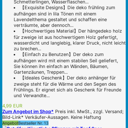
Schmetterlingen, Wasserflaschen...
【Exquisite Designs】Die deko frühling zum
aufhängen sind in lila Tönen mit einem
Lavendelthema gestaltet und schaffen eine
verträumte, aber dennoch...
【Hochwertiges Material】Der hängedeko holz
für zweige ist aus hochwertigem Holz gefertigt,
wasserdicht und langlebig, klarer Druck, nicht leicht
zu brechen...
【Einfach zu Benutzen】Der deko zum
aufhängen wird mit einem stabilen Seil geliefert,
Sie können ihn einfach an Wänden, Bäumen,
Gartenzäunen, Treppen...
【Ideales Geschenk】Der deko anhänger für
zweige steht für die Wärme und den Segen des
Frühlings. Er eignet sich als Geschenk für Freunde
und Verwandte...
4,99 EUR
Zum Angebot im Shop*
Preis inkl. MwSt., zzgl. Versand;
Bild-Link* Verkäufer-Aussagen. Keine Haftung
Angebot
Bestseller Nr. 13