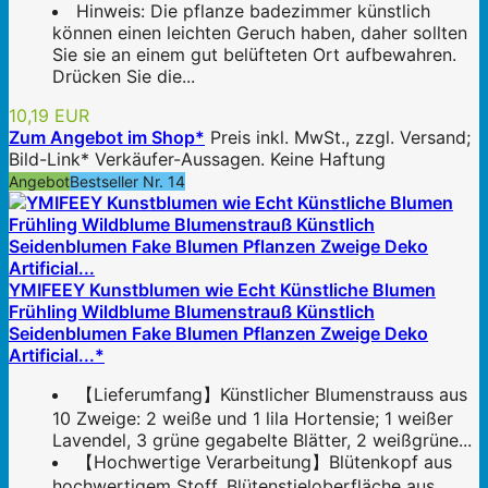
Hinweis: Die pflanze badezimmer künstlich
können einen leichten Geruch haben, daher sollten
Sie sie an einem gut belüfteten Ort aufbewahren.
Drücken Sie die...
10,19 EUR
Zum Angebot im Shop*
Preis inkl. MwSt., zzgl. Versand;
Bild-Link* Verkäufer-Aussagen. Keine Haftung
Angebot
Bestseller Nr. 14
YMIFEEY Kunstblumen wie Echt Künstliche Blumen
Frühling Wildblume Blumenstrauß Künstlich
Seidenblumen Fake Blumen Pflanzen Zweige Deko
Artificial...*
【Lieferumfang】Künstlicher Blumenstrauss aus
10 Zweige: 2 weiße und 1 lila Hortensie; 1 weißer
Lavendel, 3 grüne gegabelte Blätter, 2 weißgrüne...
【Hochwertige Verarbeitung】Blütenkopf aus
hochwertigem Stoff, Blütenstieloberfläche aus