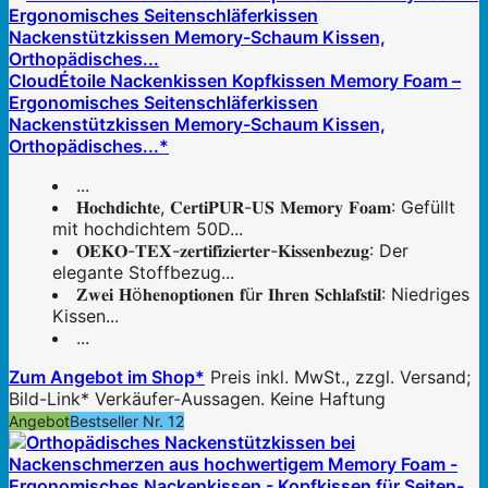
CloudÉtoile Nackenkissen Kopfkissen Memory Foam –
Ergonomisches Seitenschläferkissen
Nackenstützkissen Memory-Schaum Kissen,
Orthopädisches...*
...
𝐇𝐨𝐜𝐡𝐝𝐢𝐜𝐡𝐭𝐞, 𝐂𝐞𝐫𝐭𝐢𝐏𝐔𝐑-𝐔𝐒 𝐌𝐞𝐦𝐨𝐫𝐲 𝐅𝐨𝐚𝐦: Gefüllt
mit hochdichtem 50D...
𝐎𝐄𝐊𝐎-𝐓𝐄𝐗-𝐳𝐞𝐫𝐭𝐢𝐟𝐢𝐳𝐢𝐞𝐫𝐭𝐞𝐫-𝐊𝐢𝐬𝐬𝐞𝐧𝐛𝐞𝐳𝐮𝐠: Der
elegante Stoffbezug...
𝐙𝐰𝐞𝐢 𝐇ö𝐡𝐞𝐧𝐨𝐩𝐭𝐢𝐨𝐧𝐞𝐧 𝐟ü𝐫 𝐈𝐡𝐫𝐞𝐧 𝐒𝐜𝐡𝐥𝐚𝐟𝐬𝐭𝐢𝐥: Niedriges
Kissen...
...
Zum Angebot im Shop*
Preis inkl. MwSt., zzgl. Versand;
Bild-Link* Verkäufer-Aussagen. Keine Haftung
Angebot
Bestseller Nr. 12