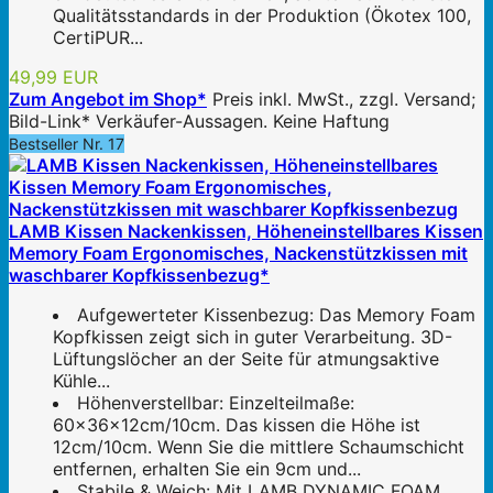
Qualitätsstandards in der Produktion (Ökotex 100,
CertiPUR...
49,99 EUR
Zum Angebot im Shop*
Preis inkl. MwSt., zzgl. Versand;
Bild-Link* Verkäufer-Aussagen. Keine Haftung
Bestseller Nr. 17
LAMB Kissen Nackenkissen, Höheneinstellbares Kissen
Memory Foam Ergonomisches, Nackenstützkissen mit
waschbarer Kopfkissenbezug*
Aufgewerteter Kissenbezug: Das Memory Foam
Kopfkissen zeigt sich in guter Verarbeitung. 3D-
Lüftungslöcher an der Seite für atmungsaktive
Kühle...
Höhenverstellbar: Einzelteilmaße:
60x36x12cm/10cm. Das kissen die Höhe ist
12cm/10cm. Wenn Sie die mittlere Schaumschicht
entfernen, erhalten Sie ein 9cm und...
Stabile & Weich: Mit LAMB DYNAMIC FOAM