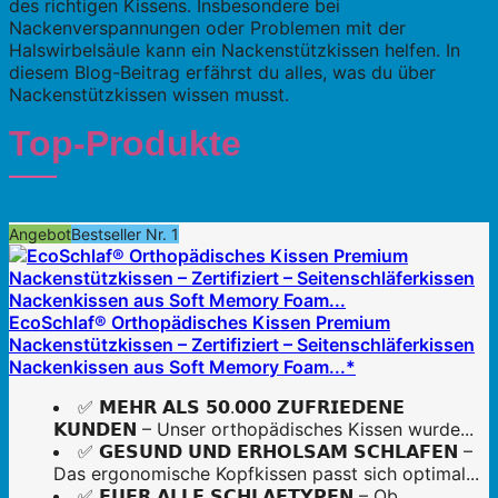
des richtigen Kissens. Insbesondere bei
Nackenverspannungen oder Problemen mit der
Halswirbelsäule kann ein Nackenstützkissen helfen. In
diesem Blog-Beitrag erfährst du alles, was du über
Nackenstützkissen wissen musst.
Top-Produkte
Angebot
Bestseller Nr. 1
EcoSchlaf® Orthopädisches Kissen Premium
Nackenstützkissen – Zertifiziert – Seitenschläferkissen
Nackenkissen aus Soft Memory Foam...*
✅ 𝗠𝗘𝗛𝗥 𝗔𝗟𝗦 𝟱𝟬.𝟬𝟬𝟬 𝗭𝗨𝗙𝗥𝗜𝗘𝗗𝗘𝗡𝗘
𝗞𝗨𝗡𝗗𝗘𝗡 – Unser orthopädisches Kissen wurde...
✅ 𝗚𝗘𝗦𝗨𝗡𝗗 𝗨𝗡𝗗 𝗘𝗥𝗛𝗢𝗟𝗦𝗔𝗠 𝗦𝗖𝗛𝗟𝗔𝗙𝗘𝗡 –
Das ergonomische Kopfkissen passt sich optimal...
✅ 𝗙𝗨𝗘𝗥 𝗔𝗟𝗟𝗘 𝗦𝗖𝗛𝗟𝗔𝗙𝗧𝗬𝗣𝗘𝗡 – Ob