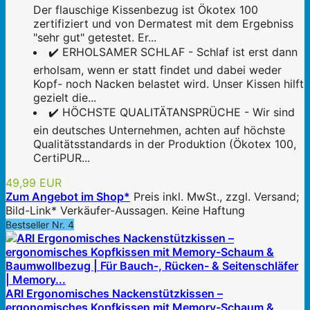
Der flauschige Kissenbezug ist Ökotex 100
zertifiziert und von Dermatest mit dem Ergebniss
"sehr gut" getestet. Er...
✔️ ERHOLSAMER SCHLAF - Schlaf ist erst dann
erholsam, wenn er statt findet und dabei weder
Kopf- noch Nacken belastet wird. Unser Kissen hilft
gezielt die...
✔️ HÖCHSTE QUALITÄTANSPRÜCHE - Wir sind
ein deutsches Unternehmen, achten auf höchste
Qualitätsstandards in der Produktion (Ökotex 100,
CertiPUR...
49,99 EUR
Zum Angebot im Shop*
Preis inkl. MwSt., zzgl. Versand;
Bild-Link* Verkäufer-Aussagen. Keine Haftung
Bestseller Nr. 4
ARI Ergonomisches Nackenstützkissen –
ergonomisches Kopfkissen mit Memory-Schaum &