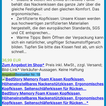
behält das Nackenkissen das ganze Jahr über die
gleiche Festigkeit und den gleichen Komfort. Das
ergonomisches...
Zertifizierte Kopfkissen: Unsere Kissen werden
aus hochwertigen zertifizierten Materialien
hergestellt, die den europäischen Standards, SGS
und CE entsprechen...
Warme Tipps: Beim Öffnen der Verpackung kann
sich ein natürlicher, ungiftiger Schaumstoffgeruch
bilden. Tupfen Sie bitte das Kissen fest ab, um sich
schnell...
36,99 EUR
Zum Angebot im Shop*
Preis inkl. MwSt., zzgl. Versand;
Bild-Link* Verkäufer-Aussagen. Keine Haftung
Angebot
Bestseller Nr. 18
BedStory Memory Foam Kissen Kopfkissen,
Höheneinstellbares Nackenstützkissen, Ergonomisches
Kopfkissen, Seitenschläferkissen für Rücken...*