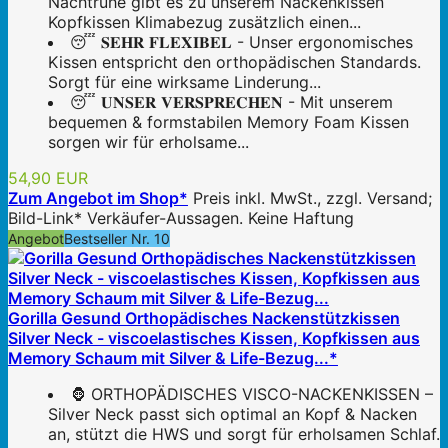
Nachtruhe gibt es zu unserem Nackenkissen
Kopfkissen Klimabezug zusätzlich einen...
😴 𝐒𝐄𝐇𝐑 𝐅𝐋𝐄𝐗𝐈𝐁𝐄𝐋 - Unser ergonomisches
Kissen entspricht den orthopädischen Standards.
Sorgt für eine wirksame Linderung...
😴 𝐔𝐍𝐒𝐄𝐑 𝐕𝐄𝐑𝐒𝐏𝐑𝐄𝐂𝐇𝐄𝐍 - Mit unserem
bequemen & formstabilen Memory Foam Kissen
sorgen wir für erholsame...
54,90 EUR
Zum Angebot im Shop*
Preis inkl. MwSt., zzgl. Versand;
Bild-Link* Verkäufer-Aussagen. Keine Haftung
Angebot
Bestseller Nr. 10
Gorilla Gesund Orthopädisches Nackenstützkissen
Silver Neck - viscoelastisches Kissen, Kopfkissen aus
Memory Schaum mit Silver & Life-Bezug...*
🦍 ORTHOPÄDISCHES VISCO-NACKENKISSEN –
Silver Neck passt sich optimal an Kopf & Nacken
an, stützt die HWS und sorgt für erholsamen Schlaf.