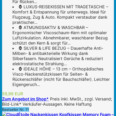
Für Rücken...
🦍 LUXUS-REISEKISSEN MIT TRAGETASCHE –
Komfort & Entspannung für unterwegs. Ideal für
Flugzeug, Zug & Auto. Kompakt verstaubar dank
praktischer...
🦍 ATMUNGSAKTIV & WASCHBAR –
Ergonomischer Viscoschaum-Kern mit optimaler
Luftzirkulation. Abnehmbarer, waschbarer Bezug
schützt den Kern & sorgt für...
🦍 SILVER & LIFE BEZUG – Dauerhafte Anti-
Milben- & antibakterielle Wirkung dank
Silberfasern. Neutralisiert Gerüche & reduziert
elektrostatische Strahlung...
🦍 IDEALE HÖHE – 13 cm – Orthopädisches
Visco-Nackenstützkissen für Seiten- &
Rückenschläfer (nicht für Bauchschläfer). Leichter
Eigengeruch...
59,99 EUR
Zum Angebot im Shop*
Preis inkl. MwSt., zzgl. Versand;
Bild-Link* Verkäufer-Aussagen. Keine Haftung
Bestseller Nr. 11