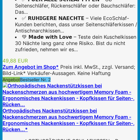
Seitenschläfer, Rückenschläfer oder Bauchschläfer:
Das...
✅ 𝗥𝗨𝗛𝗜𝗚𝗘𝗥𝗘 𝗡𝗔𝗘𝗖𝗛𝗧𝗘 – Viele EcoSchlaf-
Kunden berichten, dass unser Seitenschläferkissen /
Antischnarchkissen...
💚 𝗠𝗮𝗱𝗲 𝘄𝗶𝘁𝗵 𝗟𝗼𝘃𝗲 – Teste dein Kuschelkissen
30 Nächte lang ganz ohne Risiko. Bist du nicht
zufrieden, nehmen wir es...
49,88 EUR
Zum Angebot im Shop*
Preis inkl. MwSt., zzgl. Versand;
Bild-Link* Verkäufer-Aussagen. Keine Haftung
Angebot
Bestseller Nr. 2
Orthopädisches Nackenstützkissen bei
Nackenschmerzen aus hochwertigem Memory Foam -
Ergonomisches Nackenkissen - Kopfkissen für Seiten-,
Rücken...*