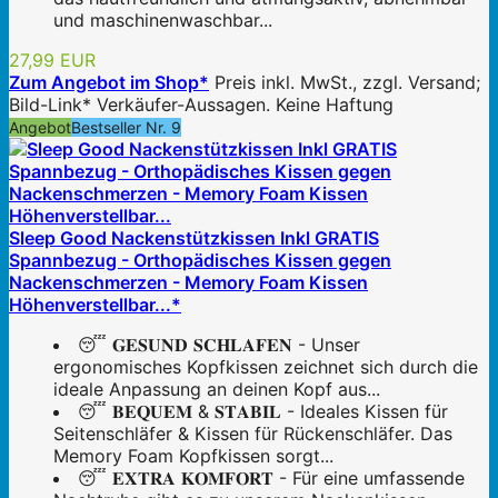
und maschinenwaschbar...
27,99 EUR
Zum Angebot im Shop*
Preis inkl. MwSt., zzgl. Versand;
Bild-Link* Verkäufer-Aussagen. Keine Haftung
Angebot
Bestseller Nr. 9
Sleep Good Nackenstützkissen Inkl GRATIS
Spannbezug - Orthopädisches Kissen gegen
Nackenschmerzen - Memory Foam Kissen
Höhenverstellbar...*
😴 𝐆𝐄𝐒𝐔𝐍𝐃 𝐒𝐂𝐇𝐋𝐀𝐅𝐄𝐍 - Unser
ergonomisches Kopfkissen zeichnet sich durch die
ideale Anpassung an deinen Kopf aus...
😴 𝐁𝐄𝐐𝐔𝐄𝐌 & 𝐒𝐓𝐀𝐁𝐈𝐋 - Ideales Kissen für
Seitenschläfer & Kissen für Rückenschläfer. Das
Memory Foam Kopfkissen sorgt...
😴 𝐄𝐗𝐓𝐑𝐀 𝐊𝐎𝐌𝐅𝐎𝐑𝐓 - Für eine umfassende