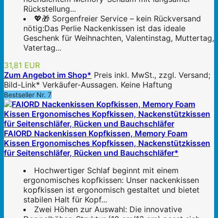
Rückstellung...
💖🎁 Sorgenfreier Service – kein Rückversand
nötig:Das Perlie Nackenkissen ist das ideale
Geschenk für Weihnachten, Valentinstag, Muttertag,
Vatertag...
31,81 EUR
Zum Angebot im Shop*
Preis inkl. MwSt., zzgl. Versand;
Bild-Link* Verkäufer-Aussagen. Keine Haftung
Bestseller Nr. 7
FAIORD Nackenkissen Kopfkissen, Memory Foam
Kissen Ergonomisches Kopfkissen, Nackenstützkissen
für Seitenschläfer, Rücken und Bauchschläfer*
Hochwertiger Schlaf beginnt mit einem
ergonomisches kopfkissen: Unser nackenkissen
kopfkissen ist ergonomisch gestaltet und bietet
stabilen Halt für Kopf...
Zwei Höhen zur Auswahl: Die innovative