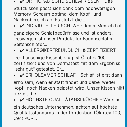
✔️ ORTHOPÄDISCHE SCHLAFKISSEN - Das
Stützkissen passt sich dank dem hochwertigen
Memory-Schaum optimal dem Kopf- und
Nackenbereich an. Es stützt die...
✔️ INDIVIDUELLER SCHLAF - Jeder Mensch hat
ganz eigene Schlafbedürfnisse und ist anders.
Deswegen ist unser Produkt für Bauchschläfer,
Seitenschläfer...
✔️ ALLERGIKERFREUNDLICH & ZERTIFIZIERT -
Der flauschige Kissenbezug ist Ökotex 100
zertifiziert und von Dermatest mit dem Ergebniss
"sehr gut" getestet. Er...
✔️ ERHOLSAMER SCHLAF - Schlaf ist erst dann
erholsam, wenn er statt findet und dabei weder
Kopf- noch Nacken belastet wird. Unser Kissen hilft
gezielt die...
✔️ HÖCHSTE QUALITÄTANSPRÜCHE - Wir sind
ein deutsches Unternehmen, achten auf höchste
Qualitätsstandards in der Produktion (Ökotex 100,
CertiPUR...