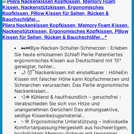
Pliera Nackenkissen Kopfkissen, Memory Foam Kissen.
Nackenstützkissen, Ergonomisches Kopfkissen. Pillow
Kissen für Seiten, Rücken & Bauchschläfer...*
🛌💤Bye-Nacken-Schulter-Schmerzen：Erleben
Sie heute erholsamen Schlaf! Perlie Patentiertes
ergonomisches Kissen aus Deutschland mit 15°
geneigter, hohler...
🌙 😴Nackenkissen mit einstellbarer：HöheEin
Kissen mit falscher Höhe kann Kopfschmerzen und
Schnarchen verursachen. Das Perlie ergonomische
Nackenkissen...
💨❄ Kühlend & hautfreundlich – geruchsfrei：
Verabschieden Sie sich von Hitze und
unangenehmen Gerüchen! Das atmungsaktive,
seidige Kissenbezugsmaterial...
✨🌸 Ergonomische Unterstützung – individuelle
Komfortanpassung:Hergestellt aus hochwertigem,
hochdichtem Memory-Schaum mit langsamer