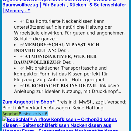
Baumwollbezug | Für Bauch-, Rücken- & Seitenschläfer
| Memory...*
✅ Das konturierte Nackenkissen kann
unterstützend auf die natürliche Haltung der
Wirbelsäule einwirken. Für guten und angenehmen
Schlaf – die ganze...
✅𝐌𝐄𝐌𝐎𝐑𝐘-𝐒𝐂𝐇𝐀𝐔𝐌 𝐏𝐀𝐒𝐒𝐓 𝐒𝐈𝐂𝐇
𝐈𝐍𝐃𝐈𝐕𝐈𝐃𝐔𝐄𝐋𝐋 𝐀𝐍: Der...
✅𝐀𝐓𝐌𝐔𝐍𝐆𝐒𝐀𝐊𝐓𝐈𝐕𝐄𝐑, 𝐖𝐄𝐈𝐂𝐇𝐄𝐑
𝐁𝐀𝐔𝐌𝐖𝐎𝐋𝐋𝐁𝐄𝐙𝐔𝐆: Der...
✅ Mit praktischer Transporttasche und
kompakter Form ist das Kissen perfekt für
Flugzeug, Zug, Auto oder Hotel geeignet.
✅𝐃𝐔𝐑𝐂𝐇𝐃𝐀𝐂𝐇𝐓 𝐁𝐈𝐒 𝐈𝐍𝐒 𝐃𝐄𝐓𝐀𝐈𝐋: Inklusive
Anleitung zur idealen Nutzung, mit Druckknopf...
Zum Angebot im Shop*
Preis inkl. MwSt., zzgl. Versand;
Bild-Link* Verkäufer-Aussagen. Keine Haftung
Angebot
Bestseller Nr. 5