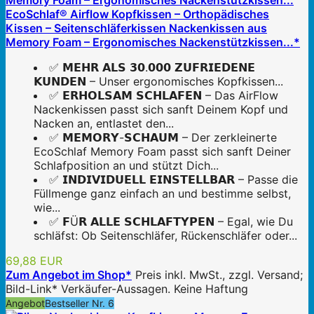
EcoSchlaf® Airflow Kopfkissen – Orthopädisches
Kissen – Seitenschläferkissen Nackenkissen aus
Memory Foam – Ergonomisches Nackenstützkissen...*
✅ 𝗠𝗘𝗛𝗥 𝗔𝗟𝗦 𝟯𝟬.𝟬𝟬𝟬 𝗭𝗨𝗙𝗥𝗜𝗘𝗗𝗘𝗡𝗘
𝗞𝗨𝗡𝗗𝗘𝗡 – Unser ergonomisches Kopfkissen...
✅ 𝗘𝗥𝗛𝗢𝗟𝗦𝗔𝗠 𝗦𝗖𝗛𝗟𝗔𝗙𝗘𝗡 – Das AirFlow
Nackenkissen passt sich sanft Deinem Kopf und
Nacken an, entlastet den...
✅ 𝗠𝗘𝗠𝗢𝗥𝗬-𝗦𝗖𝗛𝗔𝗨𝗠 – Der zerkleinerte
EcoSchlaf Memory Foam passt sich sanft Deiner
Schlafposition an und stützt Dich...
✅ 𝗜𝗡𝗗𝗜𝗩𝗜𝗗𝗨𝗘𝗟𝗟 𝗘𝗜𝗡𝗦𝗧𝗘𝗟𝗟𝗕𝗔𝗥 – Passe die
Füllmenge ganz einfach an und bestimme selbst,
wie...
✅ 𝗙Ü𝗥 𝗔𝗟𝗟𝗘 𝗦𝗖𝗛𝗟𝗔𝗙𝗧𝗬𝗣𝗘𝗡 – Egal, wie Du
schläfst: Ob Seitenschläfer, Rückenschläfer oder...
69,88 EUR
Zum Angebot im Shop*
Preis inkl. MwSt., zzgl. Versand;
Bild-Link* Verkäufer-Aussagen. Keine Haftung
Angebot
Bestseller Nr. 6