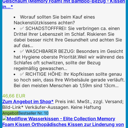
Gelschaum (Memory Foam) mit Bamboo-Bezug - Kissen
in...*
Worauf sollten Sie beim Kauf eines
Nackenstützkissens achten?
✅ SCHADSTOFFFREI: Sie verbringen ca. einen
Drittel Ihrer Lebenszeit im Schlaf. Riskieren Sie
dabei besser nicht Ihre Gesundheit und achten Sie
auf das...
✅ WASCHBARER BEZUG: Besonders im Gesicht
hat Hygiene oberste Priorität.Weil wir während des
Schlafes oft schwitzen, sollte der Bezug
regelmäßig gewaschen...
✅ RICHTIGE HÖHE: Ihr Kopfkissen sollte genau
so hoch sein, dass Ihre Wirbelsäule gerade verläuft.
Bei den meisten Menschen ab 1,59m sind 13cm...
46,66 EUR
Zum Angebot im Shop*
Preis inkl. MwSt., zzgl. Versand;
Bild-Link* Verkäufer-Aussagen. Keine Haftung
Angebot
Bestseller Nr. 10