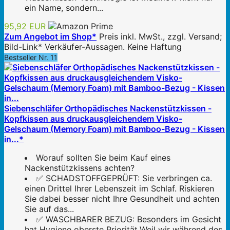
ein Name, sondern...
95,92 EUR
Zum Angebot im Shop*
Preis inkl. MwSt., zzgl. Versand;
Bild-Link* Verkäufer-Aussagen. Keine Haftung
Bestseller Nr. 11
Siebenschläfer Orthopädisches Nackenstützkissen -
Kopfkissen aus druckausgleichendem Visko-
Gelschaum (Memory Foam) mit Bamboo-Bezug - Kissen
in...*
Worauf sollten Sie beim Kauf eines
Nackenstützkissens achten?
✅ SCHADSTOFFGEPRÜFT: Sie verbringen ca.
einen Drittel Ihrer Lebenszeit im Schlaf. Riskieren
Sie dabei besser nicht Ihre Gesundheit und achten
Sie auf das...
✅ WASCHBARER BEZUG: Besonders im Gesicht
hat Hygiene oberste Priorität.Weil wir während des