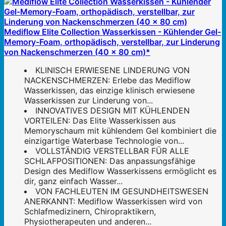
Mediflow Elite Collection Wasserkissen - Kühlender Gel-
Memory-Foam, orthopädisch, verstellbar, zur Linderung
von Nackenschmerzen (40 x 80 cm)*
KLINISCH ERWIESENE LINDERUNG VON
NACKENSCHMERZEN: Erlebe das Mediflow
Wasserkissen, das einzige klinisch erwiesene
Wasserkissen zur Linderung von...
INNOVATIVES DESIGN MIT KÜHLENDEN
VORTEILEN: Das Elite Wasserkissen aus
Memoryschaum mit kühlendem Gel kombiniert die
einzigartige Waterbase Technologie von...
VOLLSTÄNDIG VERSTELLBAR FÜR ALLE
SCHLAFPOSITIONEN: Das anpassungsfähige
Design des Mediflow Wasserkissens ermöglicht es
dir, ganz einfach Wasser...
VON FACHLEUTEN IM GESUNDHEITSWESEN
ANERKANNT: Mediflow Wasserkissen wird von
Schlafmedizinern, Chiropraktikern,
Physiotherapeuten und anderen...