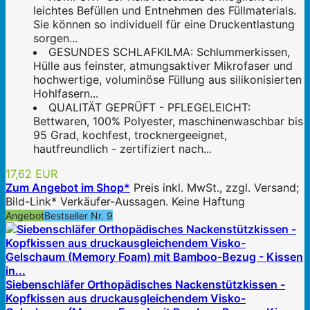
leichtes Befüllen und Entnehmen des Füllmaterials.
Sie können so individuell für eine Druckentlastung
sorgen...
GESUNDES SCHLAFKILMA: Schlummerkissen,
Hülle aus feinster, atmungsaktiver Mikrofaser und
hochwertige, voluminöse Füllung aus silikonisierten
Hohlfasern...
QUALITÄT GEPRÜFT - PFLEGELEICHT:
Bettwaren, 100% Polyester, maschinenwaschbar bis
95 Grad, kochfest, trocknergeeignet,
hautfreundlich - zertifiziert nach...
17,62 EUR
Zum Angebot im Shop*
Preis inkl. MwSt., zzgl. Versand;
Bild-Link* Verkäufer-Aussagen. Keine Haftung
Angebot
Bestseller Nr. 9
Siebenschläfer Orthopädisches Nackenstützkissen -
Kopfkissen aus druckausgleichendem Visko-