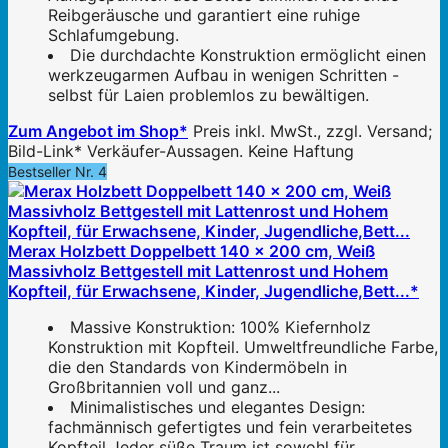
Reibgeräusche und garantiert eine ruhige
Schlafumgebung.
Die durchdachte Konstruktion ermöglicht einen
werkzeugarmen Aufbau in wenigen Schritten -
selbst für Laien problemlos zu bewältigen.
Zum Angebot im Shop*
Preis inkl. MwSt., zzgl. Versand;
Bild-Link* Verkäufer-Aussagen. Keine Haftung
Bestseller Nr. 4
Merax Holzbett Doppelbett 140 x 200 cm, Weiß
Massivholz Bettgestell mit Lattenrost und Hohem
Kopfteil, für Erwachsene, Kinder, Jugendliche,Bett...*
Massive Konstruktion: 100% Kiefernholz
Konstruktion mit Kopfteil. Umweltfreundliche Farbe,
die den Standards von Kindermöbeln in
Großbritannien voll und ganz...
Minimalistisches und elegantes Design:
fachmännisch gefertigtes und fein verarbeitetes
Kopfteil Jeder süße Traum ist sowohl für