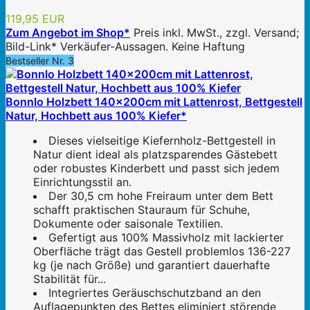
119,95 EUR
Zum Angebot im Shop*
Preis inkl. MwSt., zzgl. Versand;
Bild-Link* Verkäufer-Aussagen. Keine Haftung
Bestseller Nr. 3
Bonnlo Holzbett 140x200cm mit Lattenrost, Bettgestell
Natur, Hochbett aus 100% Kiefer*
Dieses vielseitige Kiefernholz-Bettgestell in
Natur dient ideal als platzsparendes Gästebett
oder robustes Kinderbett und passt sich jedem
Einrichtungsstil an.
Der 30,5 cm hohe Freiraum unter dem Bett
schafft praktischen Stauraum für Schuhe,
Dokumente oder saisonale Textilien.
Gefertigt aus 100% Massivholz mit lackierter
Oberfläche trägt das Gestell problemlos 136-227
kg (je nach Größe) und garantiert dauerhafte
Stabilität für...
Integriertes Geräuschschutzband an den
Auflagepunkten des Bettes eliminiert störende