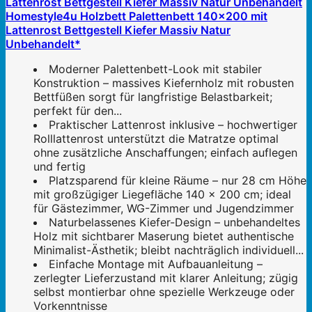
Homestyle4u Holzbett Palettenbett 140x200 mit
Lattenrost Bettgestell Kiefer Massiv Natur
Unbehandelt*
Moderner Palettenbett-Look mit stabiler
Konstruktion – massives Kiefernholz mit robusten
Bettfüßen sorgt für langfristige Belastbarkeit;
perfekt für den...
Praktischer Lattenrost inklusive – hochwertiger
Rolllattenrost unterstützt die Matratze optimal
ohne zusätzliche Anschaffungen; einfach auflegen
und fertig
Platzsparend für kleine Räume – nur 28 cm Höhe
mit großzügiger Liegefläche 140 x 200 cm; ideal
für Gästezimmer, WG-Zimmer und Jugendzimmer
Naturbelassenes Kiefer-Design – unbehandeltes
Holz mit sichtbarer Maserung bietet authentische
Minimalist-Ästhetik; bleibt nachträglich individuell...
Einfache Montage mit Aufbauanleitung –
zerlegter Lieferzustand mit klarer Anleitung; zügig
selbst montierbar ohne spezielle Werkzeuge oder
Vorkenntnisse