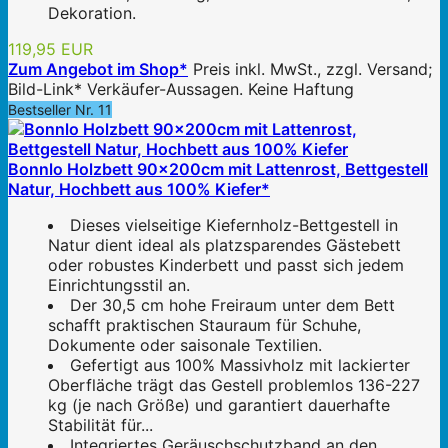
Dekoration.
119,95 EUR
Zum Angebot im Shop*
Preis inkl. MwSt., zzgl. Versand;
Bild-Link* Verkäufer-Aussagen. Keine Haftung
Bestseller Nr. 11
Bonnlo Holzbett 90x200cm mit Lattenrost, Bettgestell
Natur, Hochbett aus 100% Kiefer*
Dieses vielseitige Kiefernholz-Bettgestell in
Natur dient ideal als platzsparendes Gästebett
oder robustes Kinderbett und passt sich jedem
Einrichtungsstil an.
Der 30,5 cm hohe Freiraum unter dem Bett
schafft praktischen Stauraum für Schuhe,
Dokumente oder saisonale Textilien.
Gefertigt aus 100% Massivholz mit lackierter
Oberfläche trägt das Gestell problemlos 136-227
kg (je nach Größe) und garantiert dauerhafte
Stabilität für...
Integriertes Geräuschschutzband an den