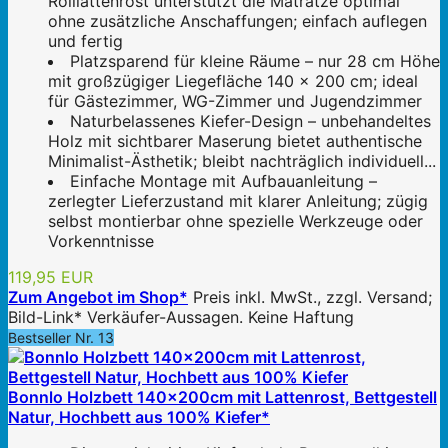
Rolllattenrost unterstützt die Matratze optimal
ohne zusätzliche Anschaffungen; einfach auflegen
und fertig
Platzsparend für kleine Räume – nur 28 cm Höhe
mit großzügiger Liegefläche 140 x 200 cm; ideal
für Gästezimmer, WG-Zimmer und Jugendzimmer
Naturbelassenes Kiefer-Design – unbehandeltes
Holz mit sichtbarer Maserung bietet authentische
Minimalist-Ästhetik; bleibt nachträglich individuell...
Einfache Montage mit Aufbauanleitung –
zerlegter Lieferzustand mit klarer Anleitung; zügig
selbst montierbar ohne spezielle Werkzeuge oder
Vorkenntnisse
119,95 EUR
Zum Angebot im Shop*
Preis inkl. MwSt., zzgl. Versand;
Bild-Link* Verkäufer-Aussagen. Keine Haftung
Bestseller Nr. 13
Bonnlo Holzbett 140x200cm mit Lattenrost, Bettgestell
Natur, Hochbett aus 100% Kiefer*