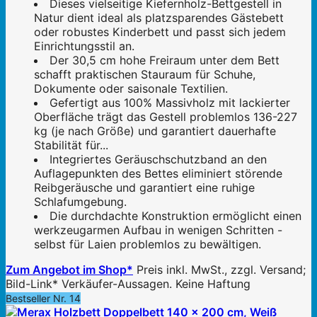
Dieses vielseitige Kiefernholz-Bettgestell in
Natur dient ideal als platzsparendes Gästebett
oder robustes Kinderbett und passt sich jedem
Einrichtungsstil an.
Der 30,5 cm hohe Freiraum unter dem Bett
schafft praktischen Stauraum für Schuhe,
Dokumente oder saisonale Textilien.
Gefertigt aus 100% Massivholz mit lackierter
Oberfläche trägt das Gestell problemlos 136-227
kg (je nach Größe) und garantiert dauerhafte
Stabilität für...
Integriertes Geräuschschutzband an den
Auflagepunkten des Bettes eliminiert störende
Reibgeräusche und garantiert eine ruhige
Schlafumgebung.
Die durchdachte Konstruktion ermöglicht einen
werkzeugarmen Aufbau in wenigen Schritten -
selbst für Laien problemlos zu bewältigen.
Zum Angebot im Shop*
Preis inkl. MwSt., zzgl. Versand;
Bild-Link* Verkäufer-Aussagen. Keine Haftung
Bestseller Nr. 14