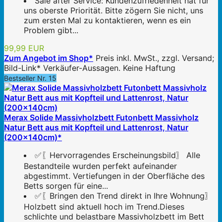
Sale after Service: Kundenzufriedenheit hat für
uns oberste Priorität. Bitte zögern Sie nicht, uns
zum ersten Mal zu kontaktieren, wenn es ein
Problem gibt...
99,99 EUR
Zum Angebot im Shop*
Preis inkl. MwSt., zzgl. Versand;
Bild-Link* Verkäufer-Aussagen. Keine Haftung
Bestseller Nr. 15
Merax Solide Massivholzbett Futonbett Massivholz
Natur Bett aus mit Kopfteil und Lattenrost, Natur
(200x140cm)*
✅〖Hervorragendes Erscheinungsbild〗 Alle
Bestandteile wurden perfekt aufeinander
abgestimmt. Vertiefungen in der Oberfläche des
Betts sorgen für eine...
✅〖Bringen den Trend direkt in Ihre Wohnung〗
Holzbett sind aktuell hoch im Trend.Dieses
schlichte und belastbare Massivholzbett im Bett