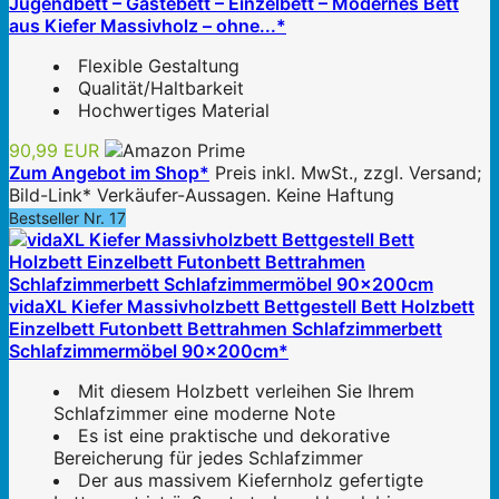
Jugendbett – Gästebett – Einzelbett – Modernes Bett
aus Kiefer Massivholz – ohne...*
Flexible Gestaltung
Qualität/Haltbarkeit
Hochwertiges Material
90,99 EUR
Zum Angebot im Shop*
Preis inkl. MwSt., zzgl. Versand;
Bild-Link* Verkäufer-Aussagen. Keine Haftung
Bestseller Nr. 17
vidaXL Kiefer Massivholzbett Bettgestell Bett Holzbett
Einzelbett Futonbett Bettrahmen Schlafzimmerbett
Schlafzimmermöbel 90x200cm*
Mit diesem Holzbett verleihen Sie Ihrem
Schlafzimmer eine moderne Note
Es ist eine praktische und dekorative
Bereicherung für jedes Schlafzimmer
Der aus massivem Kiefernholz gefertigte