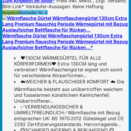
Zum Angebot im Shop*
Preis inkl. MwSt., zzgl. Versand;
Bild-Link* Verkäufer-Aussagen. Keine Haftung
Angebot
Bestseller Nr. 6
Wärmflasche Gürtel Wärmflaschengürtel 130cm Extra
Lang Premium flauschig Periode Wärmegürtel mit Bezug
Auslaufsicher Bettflasche für Rücken...*
❤️130CM WÄRMEGÜRTEL FÜR ALLE
KÖRPERFORMEN❤️ Extra 130CM lang und
verbreitert Wärmflaschengürtel eignet sich somit
für verschiedene Körperformen...
☁️WEICHER & FLAUSCHIGER KOMFORT ☁️ Die
Wärmflasche besteht aus unübertroffen weichem
und fusselarmen künstlichem Kaninchenfell.
Unübertroffener...
✅VERWENDUNGSSICHER &
UMWELTFREUNDLICH✅Wärmflasche mit Bezug
entsprechen UK: BS 1970:2012 Gütesiegel und CE
2292 Zertifizierungsstandards. Hervorragende...
🙆SCHMERZLINDERND & BERUHIGEND 🙆