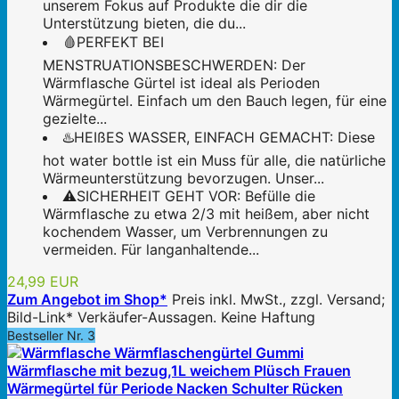
unserem Fokus auf Produkte die dir die
Unterstützung bieten, die du...
🩸PERFEKT BEI
MENSTRUATIONSBESCHWERDEN: Der
Wärmflasche Gürtel ist ideal als Perioden
Wärmegürtel. Einfach um den Bauch legen, für eine
gezielte...
♨️HEIßES WASSER, EINFACH GEMACHT: Diese
hot water bottle ist ein Muss für alle, die natürliche
Wärmeunterstützung bevorzugen. Unser...
⚠️SICHERHEIT GEHT VOR: Befülle die
Wärmflasche zu etwa 2/3 mit heißem, aber nicht
kochendem Wasser, um Verbrennungen zu
vermeiden. Für langanhaltende...
24,99 EUR
Zum Angebot im Shop*
Preis inkl. MwSt., zzgl. Versand;
Bild-Link* Verkäufer-Aussagen. Keine Haftung
Bestseller Nr. 3