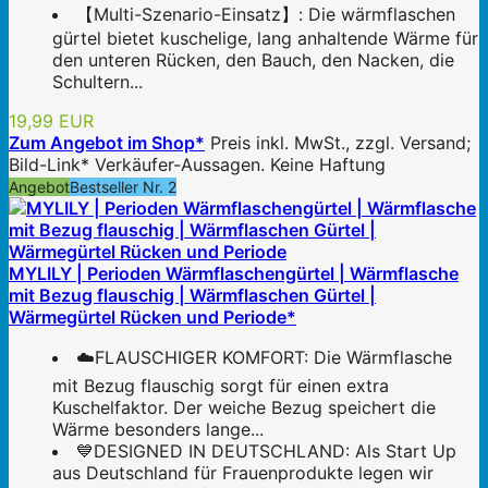
【Multi-Szenario-Einsatz】: Die wärmflaschen
gürtel bietet kuschelige, lang anhaltende Wärme für
den unteren Rücken, den Bauch, den Nacken, die
Schultern...
19,99 EUR
Zum Angebot im Shop*
Preis inkl. MwSt., zzgl. Versand;
Bild-Link* Verkäufer-Aussagen. Keine Haftung
Angebot
Bestseller Nr. 2
MYLILY | Perioden Wärmflaschengürtel | Wärmflasche
mit Bezug flauschig | Wärmflaschen Gürtel |
Wärmegürtel Rücken und Periode*
☁️FLAUSCHIGER KOMFORT: Die Wärmflasche
mit Bezug flauschig sorgt für einen extra
Kuschelfaktor. Der weiche Bezug speichert die
Wärme besonders lange...
💙DESIGNED IN DEUTSCHLAND: Als Start Up
aus Deutschland für Frauenprodukte legen wir