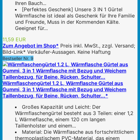
Ihren Bauch...
[Perfektes Geschenk] Unsere 3 IN 1 Gürtel
Wärmflasche ist ideal als Geschenk für Ihre Familie
und Freunde, Muss in der Kommenden Kälte.
Geeignet für...
11,59 EUR
Zum Angebot im Shop*
Preis inkl. MwSt., zzgl. Versand;
Bild-Link* Verkäufer-Aussagen. Keine Haftung
Bestseller Nr. 9
Wärmflaschengürtel 1.2 L, Wärmflasche Gürtel aus
Gummi, 3 in 1 Wärmflasche mit Bezug und Weichem
Taillenbezug, für Beine, Rücken, Schulter...*
Großes Kapazität und Leicht: Der
Wärmflaschengürtel besteht aus 3 Teilen: einer 1,2
L Wärmeflasche, einem 120 cm langen
Taillenholster und einem...
Material: Die Wärmflasche aus fortschrittlichem
thermoplastischem PVC-Material, das einem