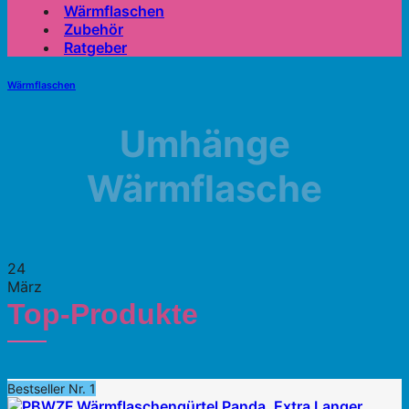
Wärmflaschen
Zubehör
Ratgeber
Wärmflaschen
Umhänge
Wärmflasche
24
März
Top-Produkte
Bestseller Nr. 1