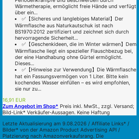
Periodenkrämpfe und Beschwerden durch
Wärmetherapie, ermöglicht freie Hände und verfügt
über ein...
✅【Sicheres und langlebiges Material】Der
Wärmflasche aus Naturkautschuk ist nach
BS1970:2012 zertifiziert und zeichnet sich durch
hervorragende Sicherheit...
✅【Geschenkideen, die im Winter wärmen】Dem
Wärmflasche liegt ein spezieller Flauschbezug bei,
der eine Handhabung ohne Gürtel ermöglicht.
Dieses...
✅【Hinweise zur Verwendung】Die Wärmflasche
hat ein Fassungsvermögen von 1 Liter. Bitte kein
kochendes Wasser einfüllen – es wird empfohlen,
sie nur zu...
16,91 EUR
Zum Angebot im Shop*
Preis inkl. MwSt., zzgl. Versand;
Bild-Link* Verkäufer-Aussagen. Keine Haftung
Letzte Aktualisierung am 9.08.2026 / Affiliate Links* /
Bilder* von der Amazon Product Advertising API /
Platzierung nach Amazonverkaufsrang. Die