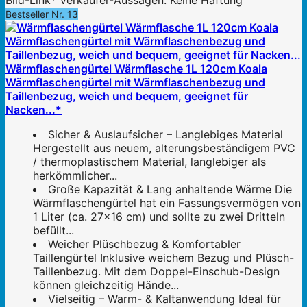
Bild-Link* Verkäufer-Aussagen. Keine Haftung
Bestseller Nr. 13
Wärmflaschengürtel Wärmflasche 1L 120cm Koala
Wärmflaschengürtel mit Wärmflaschenbezug und
Taillenbezug, weich und bequem, geeignet für
Nacken...*
Sicher & Auslaufsicher – Langlebiges Material
Hergestellt aus neuem, alterungsbeständigem PVC
/ thermoplastischem Material, langlebiger als
herkömmlicher...
Große Kapazität & Lang anhaltende Wärme Die
Wärmflaschengürtel hat ein Fassungsvermögen von
1 Liter (ca. 27×16 cm) und sollte zu zwei Dritteln
befüllt...
Weicher Plüschbezug & Komfortabler
Taillengürtel Inklusive weichem Bezug und Plüsch-
Taillenbezug. Mit dem Doppel-Einschub-Design
können gleichzeitig Hände...
Vielseitig – Warm- & Kaltanwendung Ideal für