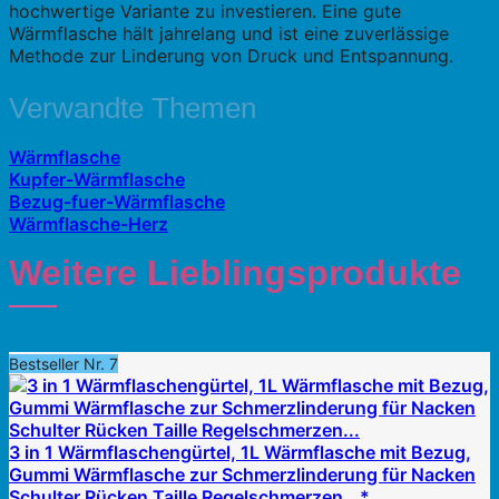
hochwertige Variante zu investieren. Eine gute
Wärmflasche hält jahrelang und ist eine zuverlässige
Methode zur Linderung von Druck und Entspannung.
Verwandte Themen
Wärmflasche
Kupfer-Wärmflasche
Bezug-fuer-Wärmflasche
Wärmflasche-Herz
Weitere Lieblingsprodukte
Bestseller Nr. 7
3 in 1 Wärmflaschengürtel, 1L Wärmflasche mit Bezug,
Gummi Wärmflasche zur Schmerzlinderung für Nacken
Schulter Rücken Taille Regelschmerzen...*