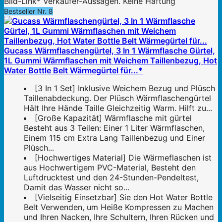
Bild-Link* Verkäufer-Aussagen. Keine Haftung
Bestseller Nr. 8
Gucass Wärmflaschengürtel, 3 In 1 Wärmflasche Gürtel,
1L Gummi Wärmflaschen mit Weichem Taillenbezug, Hot
Water Bottle Belt Wärmegürtel für...*
[3 In 1 Set] Inklusive Weichem Bezug und Plüsch
Taillenabdeckung. Der Plüsch Wärmflaschengürtel
Hält Ihre Hände Taille Gleichzeitig Warm. Hilft zu...
[Große Kapazität] Wärmflasche mit gürtel
Besteht aus 3 Teilen: Einer 1 Liter Wärmflaschen,
Einem 115 cm Extra Lang Taillenbezug und Einer
Plüsch...
[Hochwertiges Material] Die Wärmeflaschen ist
aus Hochwertigem PVC-Material, Besteht den
Luftdrucktest und den 24-Stunden-Pendeltest,
Damit das Wasser nicht so...
[Vielseitig Einsetzbar] Sie den Hot Water Bottle
Belt Verwenden, um Heiße Kompressen zu Machen
und Ihren Nacken, Ihre Schultern, Ihren Rücken und