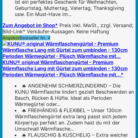
ist ein perfektes Geschenk für Weihnachten,
Geburtstag, Muttertag, Vatertag, Thanksgiving
usw. Ein Must-Have im...
Zum Angebot im Shop*
Preis inkl. MwSt., zzgl. Versand;
Bild-Link* Verkäufer-Aussagen. Keine Haftung
Angebot
Bestseller Nr. 4
KUNU® original Wärmflaschengürtel - Premium
Wärmflasche Lang mit Gürtel zum umbinden - 130cm
Perioden Wärmegürtel - Plüsch Wärmflasche mit...*
🔥 ANGENEHM SCHMERZLINDERND – Die
KUNU Wärmflasche lindert gezielt Beschwerden an
Bauch, Rücken & Hüfte. Ideal als Perioden
Wärmegürtel oder...
🔥 FREIHÄNDIG & FLEXIBEL – Unser 130cm
Wärmflaschengürtel extra lang passt sich jedem
Körpertyp perfekt an. Zudem hast du mit der
Umschnall Wärmflasche...
🔥 FLAUSCHIG & KUSCHELIG – Extra weicher