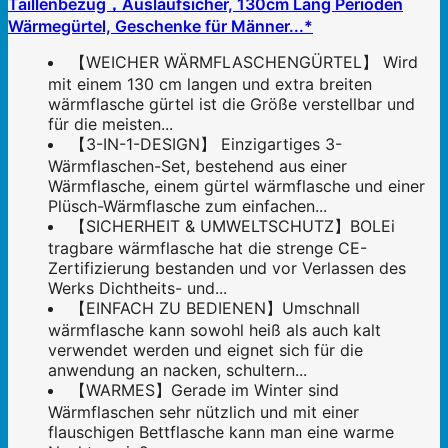
Taillenbezug，Auslaufsicher, 130cm Lang Perioden
Wärmegürtel, Geschenke für Männer...*
【WEICHER WÄRMFLASCHENGÜRTEL】 Wird
mit einem 130 cm langen und extra breiten
wärmflasche gürtel ist die Größe verstellbar und
für die meisten...
【3-IN-1-DESIGN】 Einzigartiges 3-
Wärmflaschen-Set, bestehend aus einer
Wärmflasche, einem gürtel wärmflasche und einer
Plüsch-Wärmflasche zum einfachen...
【SICHERHEIT & UMWELTSCHUTZ】BOLEi
tragbare wärmflasche hat die strenge CE-
Zertifizierung bestanden und vor Verlassen des
Werks Dichtheits- und...
【EINFACH ZU BEDIENEN】Umschnall
wärmflasche kann sowohl heiß als auch kalt
verwendet werden und eignet sich für die
anwendung an nacken, schultern...
【WARMES】Gerade im Winter sind
Wärmflaschen sehr nützlich und mit einer
flauschigen Bettflasche kann man eine warme